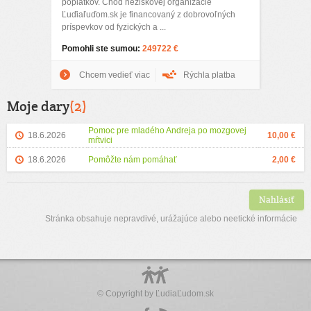
poplatkov. Chod neziskovej organizácie
Ľuďiaľuďom.sk je financovaný z dobrovoľných
príspevkov od fyzických a ...
Pomohli ste sumou:
249722 €
Chcem vedieť viac
Rýchla platba
Moje dary
(2)
Pomoc pre mladého Andreja po mozgovej
18.6.2026
10,00 €
mŕtvici
18.6.2026
Pomôžte nám pomáhať
2,00 €
Nahlásiť
Stránka obsahuje nepravdivé, urážajúce alebo neetické informácie
© Copyright by
ĽudiaĽudom.sk