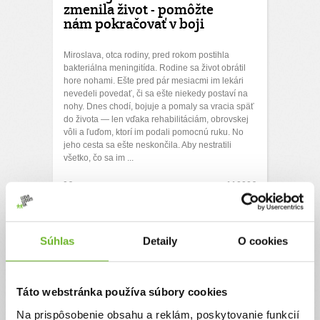
zmenila život - pomôžte
nám pokračovať v boji
Miroslava, otca rodiny, pred rokom postihla
bakteriálna meningitída. Rodine sa život obrátil
hore nohami. Ešte pred pár mesiacmi im lekári
nevedeli povedať, či sa ešte niekedy postaví na
nohy. Dnes chodí, bojuje a pomaly sa vracia späť
do života — len vďaka rehabilitáciám, obrovskej
vôli a ľuďom, ktorí im podali pomocnú ruku. No
jeho cesta sa ešte neskončila. Aby nestratili
všetko, čo sa im ...
0€
11000€
Chcem vedieť viac
Rýchla platba
Súhlas
Detaily
O cookies
Táto webstránka používa súbory cookies
Na prispôsobenie obsahu a reklám, poskytovanie funkcií