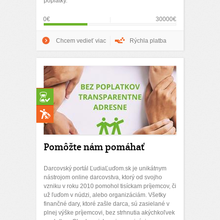
poplatky.
0€
30000€
Chcem vedieť viac
Rýchla platba
Pomôžte nám pomáhať
Darcovský portál ĽudiaĽuďom.sk je unikátnym
nástrojom online darcovstva, ktorý od svojho
vzniku v roku 2010 pomohol tisíckam príjemcov, či
už ľuďom v núdzi, alebo organizáciám. Všetky
finančné dary, ktoré zašle darca, sú zasielané v
plnej výške príjemcovi, bez strhnutia akýchkoľvek