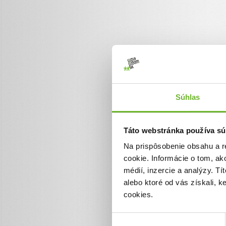
Zoznam darov (2
Dátum darovania
Dar
8.8.2026
Rado
Súhlas
7.8.2026
Ján 
7.8.2026
Dobr
Táto webstránka používa sú
Na prispôsobenie obsahu a r
7.8.2026
Dobr
cookie. Informácie o tom, ak
7.8.2026
Dobr
médií, inzercie a analýzy. Tí
7.8.2026
Dobr
alebo ktoré od vás získali, 
cookies.
6.8.2026
Dobr
5.8.2026
Dobr
Výber