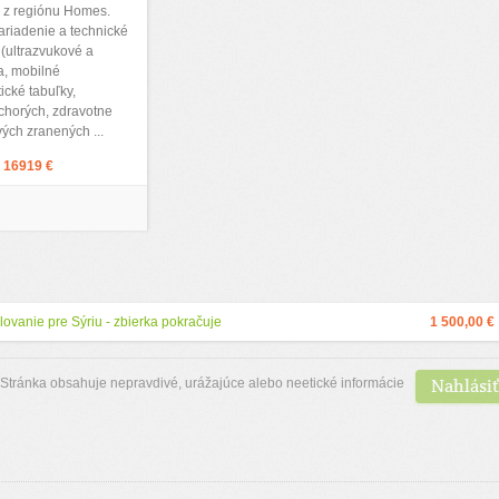
e z regiónu Homes.
ariadenie a technické
 (ultrazvukové a
a, mobilné
ické tabuľky,
, chorých, zdravotne
ých zranených ...
:
16919 €
lovanie pre Sýriu - zbierka pokračuje
1 500,00 €
Nahlásiť
Stránka obsahuje nepravdivé, urážajúce alebo neetické informácie