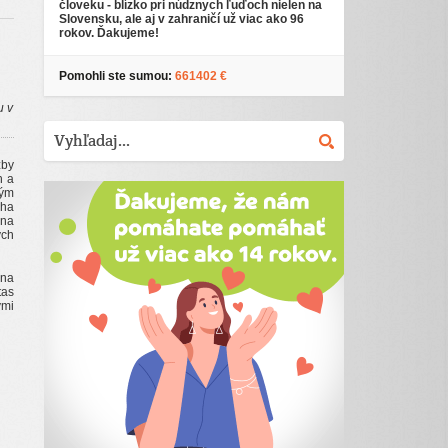
človeku - blízko pri núdznych ľuďoch nielen na
Slovensku, ale aj v zahraničí už viac ako 96
rokov. Ďakujeme!
Pomohli ste sumou:
661402 €
u v
žby
h a
ným
áha
rna
ých
 na
tas
ými