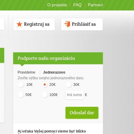
O projekte
FAQ
Partneri
Registruj sa
Prihlásiť sa
Podporte našu organizáciu
Pravidelne
Jednorazovo
Zvoľte výšku svojho jednorazového daru
10€
20€
30€
€
50€
100€
Aj vďaka Vašej pomoci vieme byť blízko