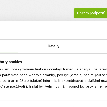
Chcem podporiť
7504)
Najvyšší dar:
10000 €
Priemerná výška daru:
24.05 €
ca
Typ daru
Výška daru
Pravidelný
70,00 €
slav Lesay
Detaily
Pravidelný
5,00 €
Huba
ý človek
Jednorazový
15,00 €
bory cookies
eklám, poskytovanie funkcií sociálnych médií a analýzu návšte
ý človek
Jednorazový
20,00 €
o používate naše webové stránky, poskytujeme aj našim partner
ý človek
Jednorazový
20,00 €
to partneri môžu príslušné informácie skombinovať s ďalšími údaj
ý človek
Jednorazový
30,00 €
keď ste používali ich služby. Veľmi by nám pomohlo, keby sme mo
ý človek
Jednorazový
10,00 €
Pravidelný
10,00 €
ý človek