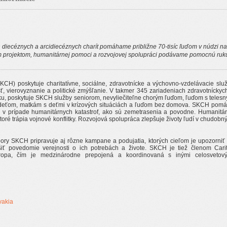
h diecéznych a arcidiecéznych charít pomáhame približne 70-tisíc ľuďom v núdzi na
 projektom, humanitárnej pomoci a rozvojovej spolupráci podávame pomocnú ruk
SKCH) poskytuje charitatívne, sociálne, zdravotnícke a výchovno-vzdelávacie slu
, vierovyznanie a politické zmýšľanie. V takmer 345 zariadeniach zdravotníckyc
ku, poskytuje SKCH služby seniorom, nevyliečiteľne chorým ľuďom, ľuďom s teles
 deťom, matkám s deťmi v krízových situáciách a ľuďom bez domova. SKCH pom
j v prípade humanitárnych katastrof, ako sú zemetrasenia a povodne. Humanitá
ktoré trápia vojnové konflitky. Rozvojová spolupráca zlepšuje životy ľudí v chudobn
ry SKCH pripravuje aj rôzne kampane a podujatia, ktorých cieľom je upozorniť
iť povedomie verejnosti o ich potrebách a živote. SKCH je tiež členom Cari
Europa, čím je medzinárodne prepojená a koordinovaná s inými celosvetov
vakia