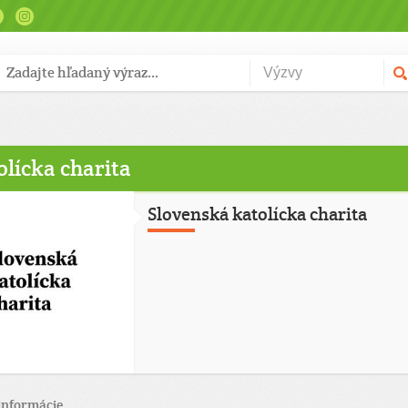
olícka charita
Slovenská katolícka charita
informácie