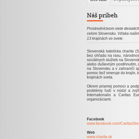
Náš príbeh
Prostredníctvom siete desiatic
celom Slovensku. Vďaka našim
13 krajinách vo svete.
Slovenská katolícka charita (
bez ohľadu na rasu, národnosť
sociálnych služieb na Slovens
alebo duševným postihnutím,
na Slovensku a v zahraničí a
pomoc tiež smeruje do krajín, 
krajinách sveta.
Okrem priamej pomoci a podpo
problémy ľudí v núdzi a zvýš
Internationalis a Caritas 
organizáciami.
Facebook
www.facebook.com/CaritasSlo
Web
www.charita.sk