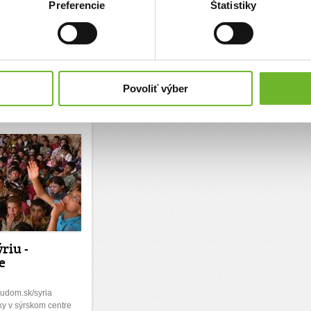
Preferencie
Štatistiky
ý človek
Jednorazový
20,00 €
ý človek
Jednorazový
7,00 €
čítať ďalšie...
Povoliť výber
odporili
(1)
riu -
e
ludom.sk/syria
ky v sýrskom centre