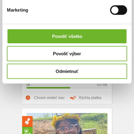
Úsmev bez bolesti pre 4-
Marketing
ročnú Miušku
Pani Janka je maminou štvorročnej Mii. Miuška
trpí silnými bolesťami zúbkov a zo zubárov má
Povoliť všetko
veľký strach. Potrebuje absolvovať
niekoľkohodinový zákrok v celkovej anestézii,
počas ktorého jej ošetria poškodené zúbky a
Povoliť výber
nasadia korunku. Janka je samoživiteľka a
náklady na tento zákrok sú nad jej finančné
možnosti. Túto výzvu vytvorila pre svoju malú
Odmietnuť
Miušku, aby jej mohla zabezpečiť liečbu, ktorú ...
0€
5270€
Chcem vedieť viac
Rýchla platba