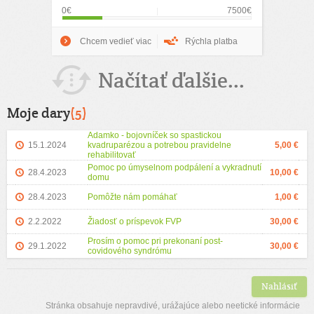
0€
7500€
Chcem vedieť viac
Rýchla platba
Načítať ďalšie...
Moje dary
(5)
Adamko - bojovníček so spastickou
15.1.2024
kvadruparézou a potrebou pravidelne
5,00 €
rehabilitovať
Pomoc po úmyselnom podpálení a vykradnutí
28.4.2023
10,00 €
domu
28.4.2023
Pomôžte nám pomáhať
1,00 €
2.2.2022
Žiadosť o príspevok FVP
30,00 €
Prosím o pomoc pri prekonaní post-
29.1.2022
30,00 €
covidového syndrómu
Nahlásiť
Stránka obsahuje nepravdivé, urážajúce alebo neetické informácie