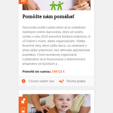
Pomôžte nám pomáhať
Darcovský portál ĽudiaĽuďom.sk je unikátnym
nástrojom online darcovstva, ktorý od svojho
vzniku v roku 2010 pomohol tisíckam príjemcov, či
už ľuďom v núdzi, alebo organizáciám. Všetky
finančné dary, ktoré zašle darca, sú zasielané v
plnej výške príjemcovi, bez strhnutia akýchkoľvek
poplatkov. Chod neziskovej organizácie
Ľuďiaľuďom.sk je financovaný z dobrovoľných
príspevkov od fyzických a ...
Pomohli ste sumou:
249722 €
Chcem vedieť viac
Rýchla platba