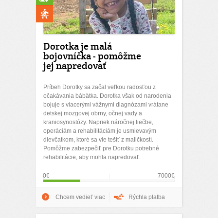
Dorotka je malá
bojovníčka - pomôžme
jej napredovať
Príbeh Dorotky sa začal veľkou radosťou z
očakávania bábätka. Dorotka však od narodenia
bojuje s viacerými vážnymi diagnózami vrátane
detskej mozgovej obrny, očnej vady a
kraniosynostózy. Napriek náročnej liečbe,
operáciám a rehabilitáciám je usmievavým
dievčatkom, ktoré sa vie tešiť z maličkostí.
Pomôžme zabezpečiť pre Dorotku potrebné
rehabilitácie, aby mohla napredovať.
0€
7000€
Chcem vedieť viac
Rýchla platba