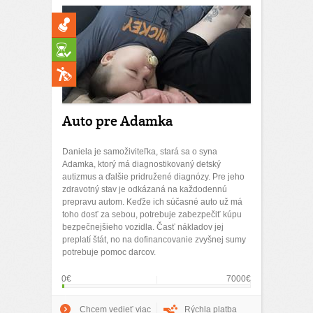
Auto pre Adamka
Daniela je samoživiteľka, stará sa o syna
Adamka, ktorý má diagnostikovaný detský
autizmus a ďalšie pridružené diagnózy. Pre jeho
zdravotný stav je odkázaná na každodennú
prepravu autom. Keďže ich súčasné auto už má
toho dosť za sebou, potrebuje zabezpečiť kúpu
bezpečnejšieho vozidla. Časť nákladov jej
preplatí štát, no na dofinancovanie zvyšnej sumy
potrebuje pomoc darcov.
0€
7000€
Chcem vedieť viac
Rýchla platba