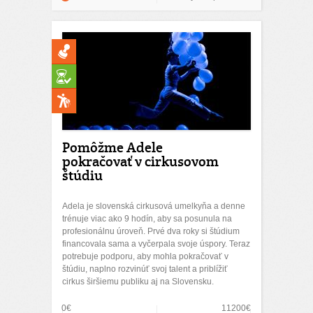
Pomôžme Adele
pokračovať v cirkusovom
štúdiu
Adela je slovenská cirkusová umelkyňa a denne
trénuje viac ako 9 hodín, aby sa posunula na
profesionálnu úroveň. Prvé dva roky si štúdium
financovala sama a vyčerpala svoje úspory. Teraz
potrebuje podporu, aby mohla pokračovať v
štúdiu, naplno rozvinúť svoj talent a priblížiť
cirkus širšiemu publiku aj na Slovensku.
0€
11200€