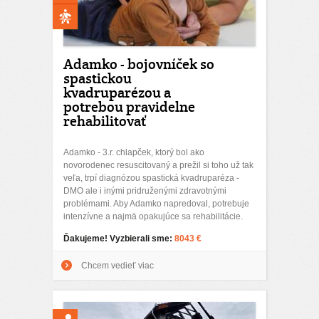
Adamko - bojovníček so
spastickou
kvadruparézou a
potrebou pravidelne
rehabilitovať
Adamko - 3.r. chlapček, ktorý bol ako
novorodenec resuscitovaný a prežil si toho už tak
veľa, trpí diagnózou spastická kvadruparéza -
DMO ale i inými pridruženými zdravotnými
problémami. Aby Adamko napredoval, potrebuje
intenzívne a najmä opakujúce sa rehabilitácie.
Ďakujeme! Vyzbierali sme:
8043 €
Chcem vedieť viac