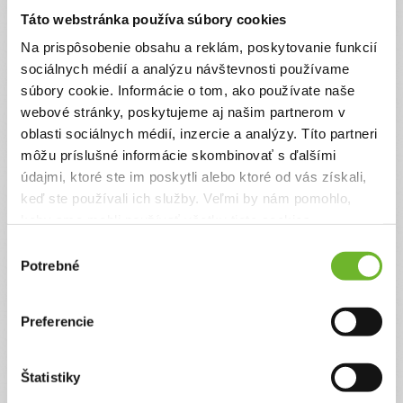
Táto webstránka používa súbory cookies
Na prispôsobenie obsahu a reklám, poskytovanie funkcií
Žiadosť o príspevok FVP
sociálnych médií a analýzu návštevnosti používame
súbory cookie. Informácie o tom, ako používate naše
Žiadosť o príspevok FVP po prekonaní Covid-19
webové stránky, poskytujeme aj našim partnerom v
a znížení príjmu
oblasti sociálnych médií, inzercie a analýzy. Títo partneri
Ďakujeme! Vyzbierali sme:
1000 €
môžu príslušné informácie skombinovať s ďalšími
údajmi, ktoré ste im poskytli alebo ktoré od vás získali,
Chcem vedieť viac
keď ste používali ich služby. Veľmi by nám pomohlo,
keby sme mohli používať všetky tieto cookies.
Výzvy, ktoré som overil
(79)
Výber
Potrebné
súhlasu
Preferencie
Štatistiky