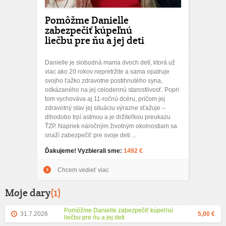
Pomôžme Danielle
zabezpečiť kúpeľnú
liečbu pre ňu a jej deti
Danielle je slobodná mama dvoch detí, ktorá už
viac ako 20 rokov nepretržite a sama opatruje
svojho ťažko zdravotne postihnutého syna,
odkázaného na jej celodennú starostlivosť. Popri
tom vychováva aj 11-ročnú dcéru, pričom jej
zdravotný stav jej situáciu výrazne sťažuje –
dlhodobo trpí astmou a je držiteľkou preukazu
ŤZP. Napriek náročným životným okolnostiam sa
snaží zabezpečiť pre svoje deti ...
Ďakujeme! Vyzbierali sme:
1492 €
Chcem vedieť viac
Moje dary
(1)
Pomôžme Danielle zabezpečiť kúpeľnú
31.7.2026
5,00 €
liečbu pre ňu a jej deti