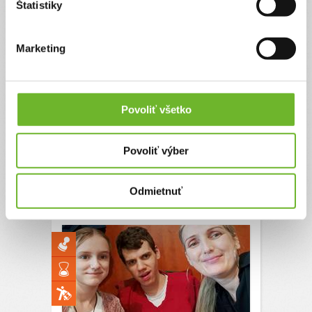
Štatistiky
Požiar v rodinnom dome
s tragickým koncom
Marketing
3.5.2020 nastal mohutný požiar v rodinnom dome
v Spišskej Novej Vsi, pri ktorom zahynula moja 87
ročná svokra.
Povoliť všetko
Ďakujeme! Vyzbierali sme:
8904 €
Chcem vedieť viac
Povoliť výber
Výzvy, ktoré som podporil
(1)
Odmietnuť