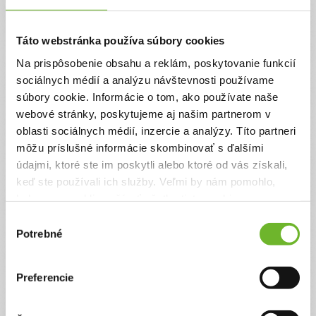
krupobitím
Táto webstránka používa súbory cookies
Poškodená strecha krupobitím. Poisťovňa to
zamietla brať ako poistnú udalosť, napriek tomu
Na prispôsobenie obsahu a reklám, poskytovanie funkcií
že v poistnej zmluve bolo poškodenie alebo
zničenie živelnou udalosti a tou krupobitie je.
sociálnych médií a analýzu návštevnosti používame
Vyše 20-cať rokov moja svokra poctivo platila
súbory cookie. Informácie o tom, ako používate naše
poistenie stavieb. Keď prvý krát v živote dala
webové stránky, poskytujeme aj našim partnerom v
žiadosť, že nastala poistná udalosť, poisťovňa to
zamietla a dali jej na zmluvu výpoveď k 31.3.2020
oblasti sociálnych médií, inzercie a analýzy. Títo partneri
- teda k prvéímu ...
môžu príslušné informácie skombinovať s ďalšími
údajmi, ktoré ste im poskytli alebo ktoré od vás získali,
Ďakujeme! Vyzbierali sme:
1451 €
keď ste používali ich služby. Veľmi by nám pomohlo,
Chcem vedieť viac
keby sme mohli používať všetky tieto cookies.
Výber
Potrebné
súhlasu
Preferencie