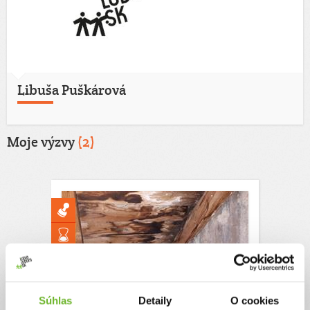
Libuša Puškárová
Moje výzvy
(2)
Súhlas
Detaily
O cookies
Strecha poškodená