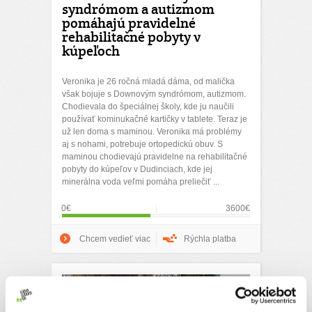
syndrómom a autizmom
pomáhajú pravidelné
rehabilitačné pobyty v
kúpeľoch
Veronika je 26 ročná mladá dáma, od malička
však bojuje s Downovým syndrómom, autizmom.
Chodievala do špeciálnej školy, kde ju naučili
používať kominukačné kartičky v tablete. Teraz je
už len doma s maminou. Veronika má problémy
aj s nohami, potrebuje ortopedickú obuv. S
maminou chodievajú pravidelne na rehabilitačné
pobyty do kúpeľov v Dudinciach, kde jej
minerálna voda veľmi pomáha preliečiť ...
0€
3600€
Chcem vedieť viac
Rýchla platba