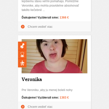
lepšiemu stavu veľmi pomáhajú. Pomôžme
Veronike, aby mohla pravidelne absolvovať
takéto liečebné ...
Ďakujeme! Vyzbierali sme:
1366 €
Chcem vedieť viac
Veronika
Pre Veroniku ,aby ju menej boleli nohy
Ďakujeme! Vyzbierali sme:
1383 €
Chcem vedieť viac