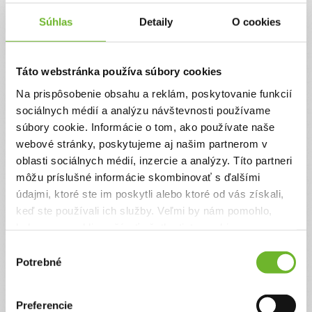
Súhlas
Detaily
O cookies
Táto webstránka používa súbory cookies
Pomôžme Veronike
absolvovať pravidelné
Na prispôsobenie obsahu a reklám, poskytovanie funkcií
rehabilitácie a liečebné
sociálnych médií a analýzu návštevnosti používame
pobyty v kúpeľoch
súbory cookie. Informácie o tom, ako používate naše
webové stránky, poskytujeme aj našim partnerom v
Veronika je už dospelá mladá slečna, no od
oblasti sociálnych médií, inzercie a analýzy. Títo partneri
narodenia bojuje s diagnózou Downov syndróm
a chorým srdiečkom. Po čase sa jej pridružili aj
môžu príslušné informácie skombinovať s ďalšími
iné diagnózy ako autizmus, či neurologické
údajmi, ktoré ste im poskytli alebo ktoré od vás získali,
problémy. Veronike veľmi pomáhajú rehabilitácie
keď ste používali ich služby. Veľmi by nám pomohlo,
a zdraviu prospešná voda v kúpeľoch v
Dudinciach, kam sa veľmi rada vracia s
keby sme mohli používať všetky tieto cookies.
potrebným doprovodom svojej maminy.
Výber
Pomôžme Veronike absolvovať pravidelné
Potrebné
liečebné pobyty.
súhlasu
Ďakujeme! Vyzbierali sme:
2307 €
Preferencie
Chcem vedieť viac