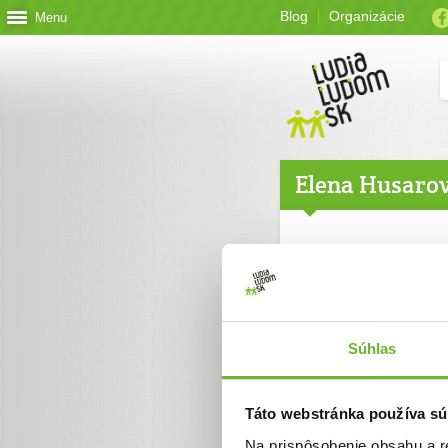
Blog
Organizácie
Menu
Elena Husaro
Súhlas
Táto webstránka používa sú
Na prispôsobenie obsahu a r