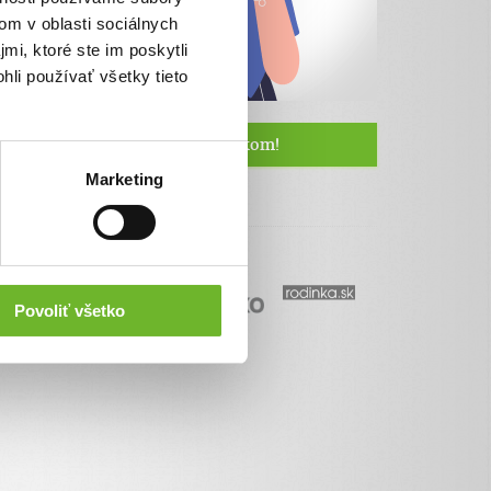
om v oblasti sociálnych
mi, ktoré ste im poskytli
hli používať všetky tieto
Staňte sa naším fanúšikom!
Marketing
Povoliť všetko