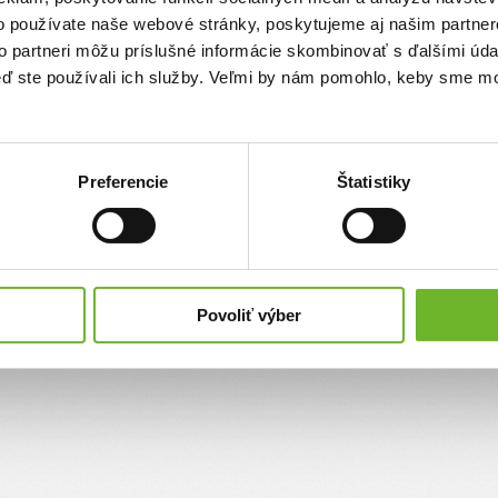
Nahlásiť
Stránka obsahuje nepravdivé, urážajúce alebo neetické informácie
o používate naše webové stránky, poskytujeme aj našim partner
to partneri môžu príslušné informácie skombinovať s ďalšími údaj
keď ste používali ich služby. Veľmi by nám pomohlo, keby sme mo
Preferencie
Štatistiky
Povoliť výber