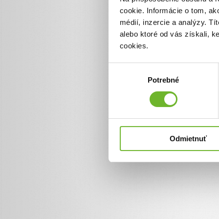
cookie. Informácie o tom, ak
médií, inzercie a analýzy. Tí
alebo ktoré od vás získali, 
cookies.
Výber
Potrebné
súhlasu
Odmietnuť