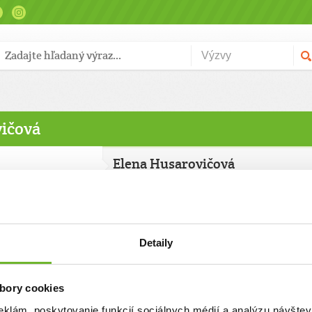
vičová
Elena Husarovičová
Detaily
bory cookies
eklám, poskytovanie funkcií sociálnych médií a analýzu návšte