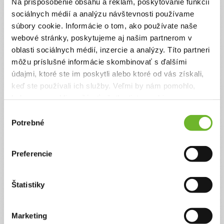
Na prispôsobenie obsahu a reklám, poskytovanie funkcií
sociálnych médií a analýzu návštevnosti používame
súbory cookie. Informácie o tom, ako používate naše
webové stránky, poskytujeme aj našim partnerom v
oblasti sociálnych médií, inzercie a analýzy. Títo partneri
môžu príslušné informácie skombinovať s ďalšími
Michaela Kordová
údajmi, ktoré ste im poskytli alebo ktoré od vás získali,
keď ste používali ich služby. Veľmi by nám pomohlo,
keby sme mohli používať všetky tieto cookies.
Moje výzvy
(1)
Výber
Potrebné
súhlasu
Preferencie
Štatistiky
Marketing
Delfinoterapia pre