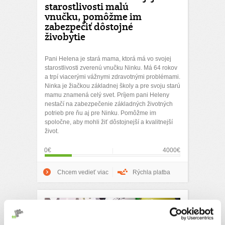
starostlivosti malú
vnučku, pomôžme im
zabezpečiť dôstojné
živobytie
Pani Helena je stará mama, ktorá má vo svojej
starostlivosti zverenú vnučku Ninku. Má 64 rokov
a trpí viacerými vážnymi zdravotnými problémami.
Ninka je žiačkou základnej školy a pre svoju starú
mamu znamená celý svet. Príjem pani Heleny
nestačí na zabezpečenie základných životných
potrieb pre ňu aj pre Ninku. Pomôžme im
spoločne, aby mohli žiť dôstojnejší a kvalitnejší
život.
0€
4000€
Chcem vedieť viac
Rýchla platba