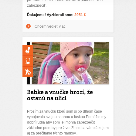
pre starú mamu. Pomôžme im si potrebné veci
zabezpečiť.
Ďakujeme! Vyzbierali sme:
2951 €
Chcem vedieť viac
Babke a vnučke hrozí, že
ostanú na ulici
Prosím za vnučku ktorú som si po dlhom čase
vybojovala svojou snahou a láskou.Pomôžte my
dobrí ľudia aby som jej mohla zabezpečiť
základné potreby pre život.Zo srdca vám ďakujem
aj za prečítanie týchto riadkov..