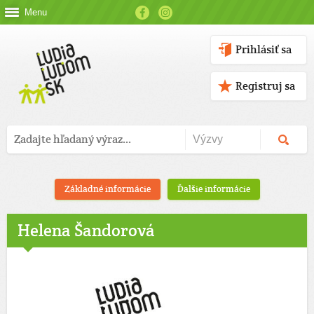
Menu
Prihlásiť sa
Registruj sa
Základné informácie
Ďalšie informácie
Helena Šandorová