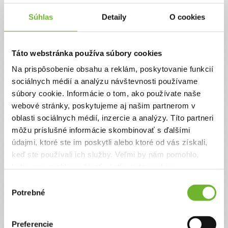
Súhlas
Detaily
O cookies
Táto webstránka používa súbory cookies
Pani Helenka sa sama
stará o svoju malú
Na prispôsobenie obsahu a reklám, poskytovanie funkcií
školopovinnú vnučku.
sociálnych médií a analýzu návštevnosti používame
Pomôžme jej s
súbory cookie. Informácie o tom, ako používate naše
výdavkami v domácnosti
webové stránky, poskytujeme aj našim partnerom v
oblasti sociálnych médií, inzercie a analýzy. Títo partneri
Pani Helena je stará mama, ktorá má zverenú
vnučku Ninku do svojej starostlivosti. Pani
môžu príslušné informácie skombinovať s ďalšími
Helenka poberá len starobný dôchodok, čo žiaľ
údajmi, ktoré ste im poskytli alebo ktoré od vás získali,
nevystačuje na všetky potrebné pre život dôležité
keď ste používali ich služby. Veľmi by nám pomohlo,
veci. Jej zdravotný stav však nedovoľuje, aby sa
zamestnala. Vnučka chodí do základnej školy, čo
keby sme mohli používať všetky tieto cookies.
tiež vyžaduje určité výdavky. Pomôžme pani
Výber
Helenke a jej vnučke žiť kvalitnejším životom.
Potrebné
súhlasu
Ďakujeme! Vyzbierali sme:
2732 €
Chcem vedieť viac
Preferencie