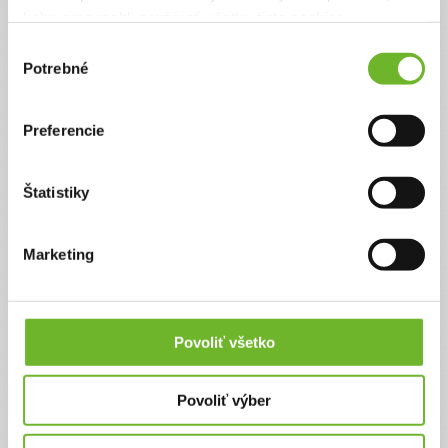
septembri nastupuje do ...
keby sme mohli používať všetky tieto cookies.
Ďakujeme! Vyzbierali sme:
2790 €
Výber
Potrebné
súhlasu
Chcem vedieť viac
Preferencie
Štatistiky
Marketing
Prosba o finančnú
pomoc na rehabilitácie
pre takmer 3-ročnú
Povoliť všetko
dcérku Natálku
Natálka trpí nevyliečiteľnou chorobou, spastickou
Povoliť výber
diplegickou DMO. Na základe tohto ochorenia
nedokáže udržať rovnováhu, nemôže chodiť a
každý deň prežíva veľké bolesti kvôli zášklbom a