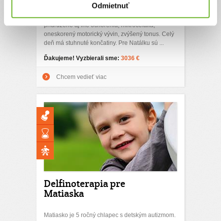
Odmietnuť
svalovým kŕčom. Kvôli kŕčom, bolestiam každý
deň nemôže spať. Natálka má bohužiaľ
pridružené aj iné ochorenia, mikrocefália,
oneskorený motorický vývin, zvýšený tonus. Celý
deň má stuhnuté končatiny. Pre Natálku sú ...
Ďakujeme! Vyzbierali sme:
3036 €
Chcem vedieť viac
Delfinoterapia pre
Matiaska
Matiasko je 5 ročný chlapec s detským autizmom.