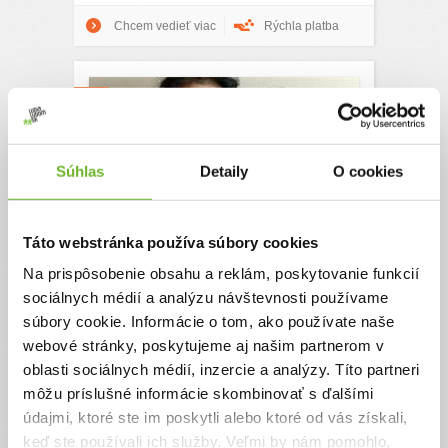
Chcem vedieť viac
Rýchla platba
Súhlas
Detaily
O cookies
Podporme Jasmínku na
Táto webstránka používa súbory cookies
jej ceste po strate mamy
Na prispôsobenie obsahu a reklám, poskytovanie funkcií
sociálnych médií a analýzu návštevnosti používame
Pani Helenka prosí o pomoc pre svoju vnučku
súbory cookie. Informácie o tom, ako používate naše
Jasmínku, ktorej tohto roku v marci zomrela jej
mamička, ktorá bola onkologický pacient a dlhé
webové stránky, poskytujeme aj našim partnerom v
roky bojovala so zákernou chorobou, ktorej
oblasti sociálnych médií, inzercie a analýzy. Títo partneri
nakoniec podľahla. Príbeh jej mamičky Lucky bol
môžu príslušné informácie skombinovať s ďalšími
taktiež zverejnený na tomto portáli. Bola to 35-
ročná slobodná mamička, ktorá sa spolu so
údajmi, ktoré ste im poskytli alebo ktoré od vás získali,
starými rodičmi starala o dcéru Jasmínku, ktorá v
keď ste používali ich služby. Veľmi by nám pomohlo,