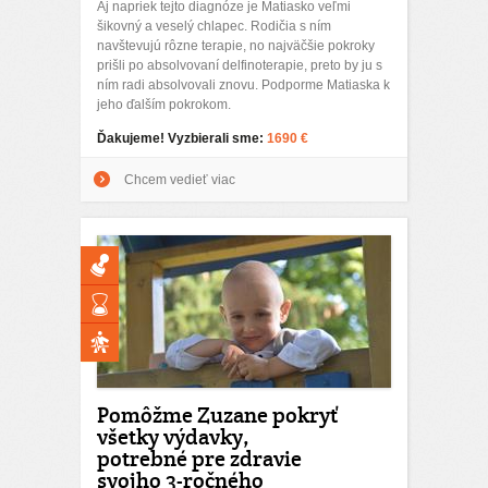
Aj napriek tejto diagnóze je Matiasko veľmi
šikovný a veselý chlapec. Rodičia s ním
navštevujú rôzne terapie, no najväčšie pokroky
prišli po absolvovaní delfinoterapie, preto by ju s
ním radi absolvovali znovu. Podporme Matiaska k
jeho ďalším pokrokom.
Ďakujeme! Vyzbierali sme:
1690 €
Chcem vedieť viac
Pomôžme Zuzane pokryť
všetky výdavky,
potrebné pre zdravie
svojho 3-ročného