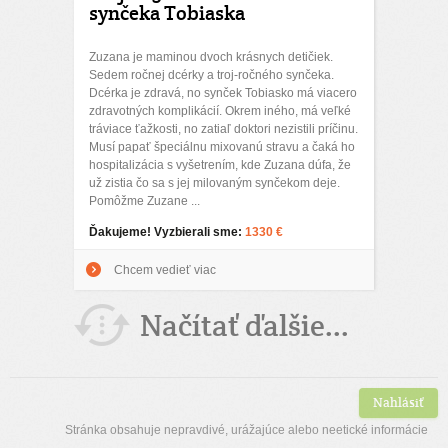
synčeka Tobiaska
Zuzana je maminou dvoch krásnych detičiek.
Sedem ročnej dcérky a troj-ročného synčeka.
Dcérka je zdravá, no synček Tobiasko má viacero
zdravotných komplikácií. Okrem iného, má veľké
tráviace ťažkosti, no zatiaľ doktori nezistili príčinu.
Musí papať špeciálnu mixovanú stravu a čaká ho
hospitalizácia s vyšetrením, kde Zuzana dúfa, že
už zistia čo sa s jej milovaným synčekom deje.
Pomôžme Zuzane ...
Ďakujeme! Vyzbierali sme:
1330 €
Chcem vedieť viac
Načítať ďalšie...
Nahlásiť
Stránka obsahuje nepravdivé, urážajúce alebo neetické informácie