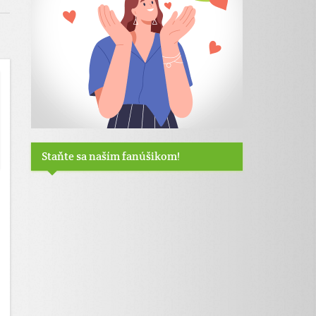
Staňte sa naším fanúšikom!