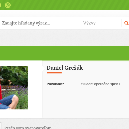
Daniel Grešák
Povolanie:
Študent operného spevu
Prečo som overovateľom