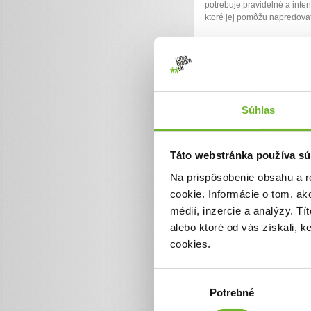
potrebuje pravidelné a inten
ktoré jej pomôžu napredovať 
0€
Chcem vedieť viac
Súhlas
Táto webstránka používa sú
Na prispôsobenie obsahu a r
cookie. Informácie o tom, ak
médií, inzercie a analýzy. Tí
alebo ktoré od vás získali, 
Prosba o pomoc 
cookies.
matku samoživit
štyrmi deťmi
Výber
Potrebné
súhlasu
Denisa je maminou 4 detí. T
dcéry. Dcéra diagnostikovali