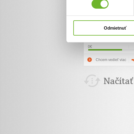
ochorenie močového mechú
tomu, že z dôvodu choroby 
na strednej škole, mamina 
žiadny príspevok. Najmladš
očami. Všetci traja synovia 
Odmietnuť
pre maminu samoživiteľku j
potrebné poplatky v domácnos
0€
Chcem vedieť viac
Načítať 