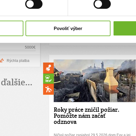
ra, avšak vzhľadom k
pred neľahkou úlohou začať od nuly. Vaša pomoc
nepokračuje v štúdiu
im môže priniesť Vianoce opäť pod vlastnou
na ňu nepoberá
strechou.
í syn má problémy s
študujú na školách a
0€
15000€
Povoliť výber
e náročné uhradiť
ti či za ...
Chcem vedieť viac
Rýchla platba
5000€
Rýchla platba
ďalšie...
Roky práce zničil požiar.
Pomôžte nám začať
odznova
Ničivý požiar zasiahol 29.5.2026 dom Evy a jej