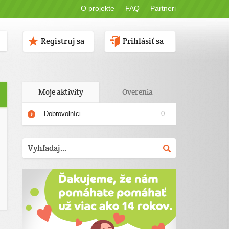
O projekte
FAQ
Partneri
Registruj sa
Prihlásiť sa
Moje aktivity
Overenia
Dobrovolníci
0