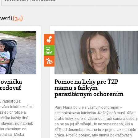
veril
(34)
jovníčka
Pomoc na lieky pre ŤZP
predovať
mamu s ťažkým
parazitárnym ochorením
u radosťou z
však lekári oznámili
Pani Hana bojuje s vážnym ochorením –
zštep chrbtice a
echinokokovou infekciou. Každý deň musí užívať
 Miška každý deň
drahé lieky, ktoré si väčšinou hradí sama a úspory
 stavom, no napriek
na ne sa jej už míňajú. Je nezamestnaná, PN a
kým zázrakom od
ZŤP, od decembra ostane bez príjmu, ak nenájde
vzdať sa. Miška
prácu. Prosí o pomoc, aby mohla pokračovať v