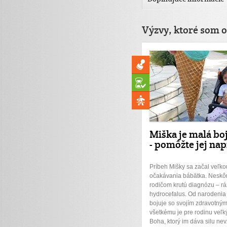
Výzvy, ktoré som o
Miška je malá bo
- pomôžte jej na
Príbeh Mišky sa začal veľko
očakávania bábätka. Neskôr 
rodičom krutú diagnózu – rá
hydrocefalus. Od narodenia
bojuje so svojím zdravotným
všetkému je pre rodinu veľ
Boha, ktorý im dáva silu ne