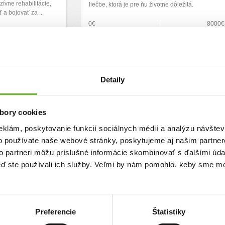
zívne rehabilitácie,
liečbe, ktorá je pre ňu životne dôležitá.
a bojovať za ...
0€
8000€
7000€
Chcem vedieť viac
Rýchla platba
Rýchla platba
Detaily
bory cookies
eklám, poskytovanie funkcií sociálnych médií a analýzu návšte
o používate naše webové stránky, poskytujeme aj našim partner
to partneri môžu príslušné informácie skombinovať s ďalšími údaj
Pomôžme rodine, ktorá
keď ste používali ich služby. Veľmi by nám pomohlo, keby sme mo
pre
prišla o domov v ničivom
eľku so
požiari
V priebehu pár minút stratili všetko – strechu nad
Preferencie
Štatistiky
roch synov a jednej
hlavou, spomienky aj bezpečie domova.
 epilepsiu a
Šesťčlenná rodina s malým dieťaťom dnes stojí