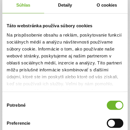
Chcem vedieť viac
Súhlas
Detaily
O cookies
Táto webstránka používa súbory cookies
Na prispôsobenie obsahu a reklám, poskytovanie funkcií
sociálnych médií a analýzu návštevnosti používame
súbory cookie. Informácie o tom, ako používate naše
webové stránky, poskytujeme aj našim partnerom v
oblasti sociálnych médií, inzercie a analýzy. Títo partneri
Bez slov
môžu príslušné informácie skombinovať s ďalšími
údajmi, ktoré ste im poskytli alebo ktoré od vás získali,
Je pre ňu všetkým, stredobodom vesmíru, čo ale
keď ste používali ich služby. Veľmi by nám pomohlo,
neznamená, že ho rozmaznáva. Šesťročný Dávid
síce takmer nič nepovie, no svojej mame rozumie
keby sme mohli používať všetky tieto cookies.
do bodky. A tá keď zvýši hlas, Dávid vie, že musí
Výber
poslúchnuť. „Jeho inakosť nie je dôvodom, že si
ani na tretí krát nejde umyť zuby, napríklad,“
Potrebné
súhlasu
usmeje sa 33-ročná Miška, mama chlapčeka,
ktorý čaká na svoju diagnózu.
Preferencie
Ďakujeme! Vyzbierali sme:
270 €