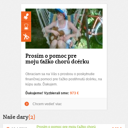
Prosím o pomoc pre
moju ťažko chorú dcérku
Obraciam sa na Vás s prosbou o poskytnutie
finančnej pomoci pre ťažko postihnutú dcérku, na
kúpu auta. Ďakujem.
Ďakujeme! Vyzbierali sme:
973 €
Chcem vedieť viac
Naše dary
(2)
Prosím o pomoc pre moju ťažko chorú