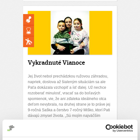
Vykradnuté Vianoce
Jej život nebol prechádzkou ružovou záhradou,
napriek, doslova až šialeným situáciám sa ale
Paťa dokázala vzchopiť a ísť ďalej. Už nechce
rozoberať minulosť, vracať sa do boľavých
spomienok, vie, že ani zďaleka ideálneho otca
deťom nevybrala, na druhej strane je to práve jej
9-ročná Saška a čerstvo 7-ročný Miško, ktorí Pati
dávajú zmysel života. „Sú mojím najväčším
bohatstvom,“ povie.
Ďakujeme! Vyzbierali sme:
568 €