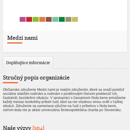
Medzi nami
Doplňujúce informácie
Stručný popis organizácie
Občianske združenie Medzi nami je malým združením, ktoré sa snaží pomôcť
sociálne slabším rodinám a rodinám s postihnutým členom preklenúť ich,
častokrát, bezútešnú situáciu. V spolupráci s časopisom Nota bene prinášame
každý mesiac konkrétny príbeh ľudí, ktorí sa nie vlastnou vinou ocitli v ťažkej
situácii. Združenie sa zameriava výlučne na ľudí z príbehov v Nota bene,
cieľom teda nie je akási univerzálna širokospektrálna charita po Slovensku.
Naše výzvy
(104)