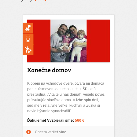
Konečne domov
Klopem na vchodové dvere, otvára mi domáca
pani s úsmevom od ucha k uchu. Šťastná-
prešťastná. „Vitajte u nás doma!“, veselo povie,
prízvukujúc slovíčko doma. V izbe spia deti,
sedíme v relatívne veľkej kuchyni a Zuzka si
nevie bývanie vynachváliť.
Ďakujeme! Vyzbierali sme:
560 €
Chcem vedieť viac