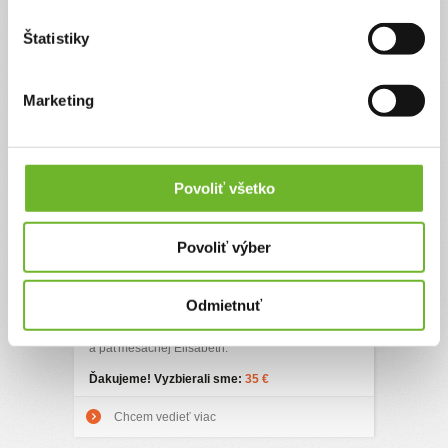
Chcem vedieť viac
Štatistiky
Marketing
Povoliť všetko
V bludnom kruhu
Povoliť výber
Momentálne sa cíti bezradne. Vie, že radikálne
riešenie teraz neprichádza do úvahy, uvažuje
Odmietnuť
reálne a vie, že „nemám teraz kam ísť, odísť,“
povie 28-ročná Veronika, mam päťročnej Rebeky
a päťmesačnej Elisabeth.
Ďakujeme! Vyzbierali sme:
35 €
Chcem vedieť viac