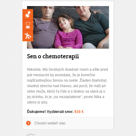
Sen o chemoterapii
Nikoleta. Má čerstvých dvadsať osem a ešte pred
pár mesiacmi by povedala, že je konečne
najšťastnejšou ženou na svete. Žiaden blahobyt,
vlastná strecha nad hlavou, ale pocit, že máš pri
sebe muža, ktorý ťa ľúbi a s láskou sa stará aj o
jej dcérku, to je „na nezaplatenie“, povie Nika a
utiera si slzy.
Ďakujeme! Vyzbierali sme:
816 €
Chcem vedieť viac