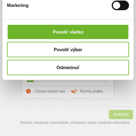
pomocou rehabilitácií
Marketing
Leo, "Ejo" je 5-ročný chlapček, ktorý dostal do
vienka nemilé prekvapenie - vývinovú poruchu v
podobe oneskorenej reči, poruchy správania a
Povoliť všetko
ďalších vývinových porúch (autizmus). Vie len
minimálne verbálne komunikovať, nechápe
mnohé súvislosti, nedokážem sa poriadne
Povoliť výber
sústrediť, má paniku z rôznych zvukov,
neznámych aj známych prostredí, a zápasí s
mnohými situáciami, ktoré sú pre iných ľudí
bežné. ...
Odmietnuť
0€
10000€
Chcem vedieť viac
Rýchla platba
Nahlásiť
Stránka obsahuje nepravdivé, urážajúce alebo neetické informácie