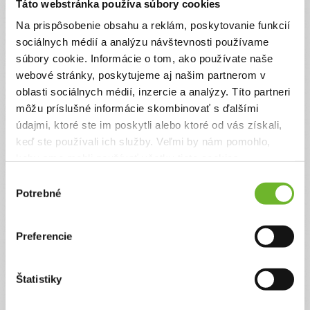
Táto webstránka používa súbory cookies
Na prispôsobenie obsahu a reklám, poskytovanie funkcií
sociálnych médií a analýzu návštevnosti používame
súbory cookie. Informácie o tom, ako používate naše
webové stránky, poskytujeme aj našim partnerom v
Simona Révayová
oblasti sociálnych médií, inzercie a analýzy. Títo partneri
môžu príslušné informácie skombinovať s ďalšími
údajmi, ktoré ste im poskytli alebo ktoré od vás získali,
Moje výzvy
(1)
keď ste používali ich služby. Veľmi by nám pomohlo,
keby sme mohli používať všetky tieto cookies.
Výber
Potrebné
súhlasu
Preferencie
Štatistiky
Lepší život pre Lea “Eja”