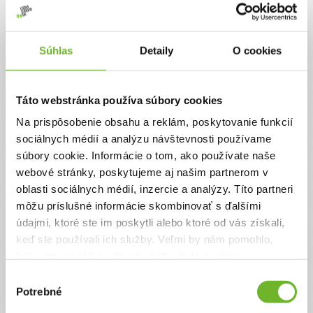
Súhlas
Detaily
O cookies
Táto webstránka používa súbory cookies
Občianske združenie - Serafím
Na prispôsobenie obsahu a reklám, poskytovanie funkcií
sociálnych médií a analýzu návštevnosti používame
súbory cookie. Informácie o tom, ako používate naše
webové stránky, poskytujeme aj našim partnerom v
Doplňujúce informácie
oblasti sociálnych médií, inzercie a analýzy. Títo partneri
môžu príslušné informácie skombinovať s ďalšími
Stručný popis organizácie
údajmi, ktoré ste im poskytli alebo ktoré od vás získali,
keď ste používali ich služby. Veľmi by nám pomohlo,
Sme členovia Občianskeho združenia – Serafím, ktoré je dobrovoľným,
keby sme mohli používať všetky tieto cookies.
slobodným a otvoreným združením ľudí na Slovensku. Jedným z jeho cieľov je
aj charitatívna sociálna činnosť, pomoc ľuďom v hmotnej a sociálnej núdzi,
pomoc ľuďom v krízovej situácii, pomoc osamelým ľuďom, starým, chorým,
Výber
chudobným, hladujúcim a iným spôsobom hendikepovaným, či
Potrebné
súhlasu
neprispôsobivým. Od svojho vzniku združenie zorganizovalo viacero akcií
zameraných na podporu zdravia a sociálnej pomoci ľuďom v našej