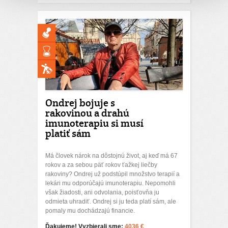
Ondrej bojuje s
rakovinou a drahú
imunoterapiu si musí
platiť sám
Má človek nárok na dôstojnú život, aj keď má 67
rokov a za sebou päť rokov ťažkej liečby
rakoviny? Ondrej už podstúpil množstvo terapií a
lekári mu odporúčajú imunoterapiu. Nepomohli
však žiadosti, ani odvolania, poisťovňa ju
odmieta uhradiť. Ondrej si ju teda platí sám, ale
pomaly mu dochádzajú financie.
Ďakujeme! Vyzbierali sme:
4036 €