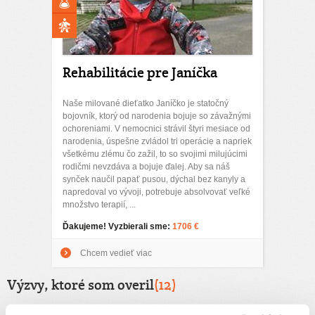
Rehabilitácie pre Janíčka
Naše milované dieťatko Janíčko je statočný
bojovník, ktorý od narodenia bojuje so závažnými
ochoreniami. V nemocnici strávil štyri mesiace od
narodenia, úspešne zvládol tri operácie a napriek
všetkému zlému čo zažil, to so svojimi milujúcimi
rodičmi nevzdáva a bojuje ďalej. Aby sa náš
synček naučil papať pusou, dýchal bez kanyly a
napredoval vo vývoji, potrebuje absolvovať veľké
množstvo terapií, ...
Ďakujeme! Vyzbierali sme:
1706 €
Chcem vedieť viac
Výzvy, ktoré som overil
(12)