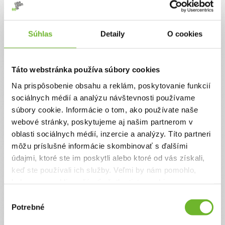
Súhlas
Detaily
O cookies
Táto webstránka používa súbory cookies
Na prispôsobenie obsahu a reklám, poskytovanie funkcií
Palculienka z neba IV.
sociálnych médií a analýzu návštevnosti používame
súbory cookie. Informácie o tom, ako používate naše
Ellka je dievčatko ako každé iné, avšak pritom tak
webové stránky, poskytujeme aj našim partnerom v
výnimočné. Od narodenia sa musí o každý pokrok
oblasti sociálnych médií, inzercie a analýzy. Títo partneri
trochu viac snažiť. Veci, ktoré sú pre iné deti
môžu príslušné informácie skombinovať s ďalšími
prirodzené, sú pre ňu veľkou výzvou. Rodičia
robia všetko pre to, aby dcérke pomohli.
údajmi, ktoré ste im poskytli alebo ktoré od vás získali,
Absolvovala už dve liečby kmeňovými bunkami,
keď ste používali ich služby. Veľmi by nám pomohlo,
ktoré priniesli pokroky a veľkú nádej. Ellka
keby sme mohli používať všetky tieto cookies.
dokáže chodiť sama bez opory a dokáže povedať
pár slov. Pre jej napredovanie ...
Výber
Potrebné
súhlasu
0€
3500€