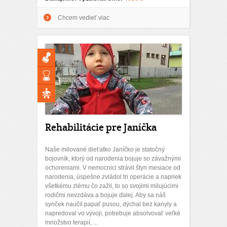
Chcem vedieť viac
Rehabilitácie pre Janíčka
Naše milované dieťatko Janíčko je statočný
bojovník, ktorý od narodenia bojuje so závažnými
ochoreniami. V nemocnici strávil štyri mesiace od
narodenia, úspešne zvládol tri operácie a napriek
všetkému zlému čo zažil, to so svojimi milujúcimi
rodičmi nevzdáva a bojuje ďalej. Aby sa náš
synček naučil papať pusou, dýchal bez kanyly a
napredoval vo vývoji, potrebuje absolvovať veľké
množstvo terapií, ...