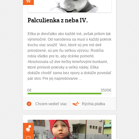
Palculienka z neba IV.
Ellka je dievčatko ako každé iné, avšak pritom tak
výnimočné. Od narodenia sa musí o každý pokrok
trochu viac snažiť. Veci, ktoré sú pre iné deti
prirodzené, sú pre ňu veľkou výzvou. Rodičia
robia všetko pre to, aby dcérke pomohli.
Absolvovala už dve liečby kmeňovými bunkami,
ktoré priniesli pokroky a veľkú nádej. Ellka
dokáže chodiť sama bez opory a dokáže povedať
pár slov. Pre jej napredovanie ...
0€
3500€
Chcem vedieť viac
Rýchla platba