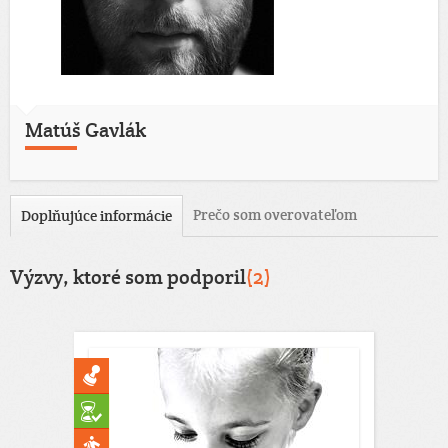
Matúš Gavlák
Prečo som overovateľom
Doplňujúce informácie
Výzvy, ktoré som podporil
(2)