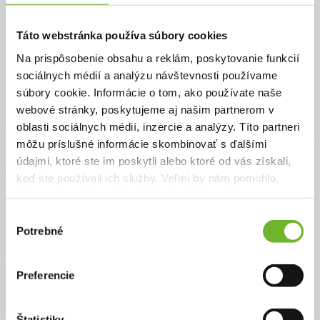
Táto webstránka používa súbory cookies
Na prispôsobenie obsahu a reklám, poskytovanie funkcií
sociálnych médií a analýzu návštevnosti používame
Silvia Biláková
súbory cookie. Informácie o tom, ako používate naše
webové stránky, poskytujeme aj našim partnerom v
oblasti sociálnych médií, inzercie a analýzy. Títo partneri
Moje výzvy
(1)
môžu príslušné informácie skombinovať s ďalšími
údajmi, ktoré ste im poskytli alebo ktoré od vás získali,
keď ste používali ich služby. Veľmi by nám pomohlo,
keby sme mohli používať všetky tieto cookies.
Výber
Potrebné
súhlasu
Preferencie
Silvia bojuje so zákernou
Štatistiky