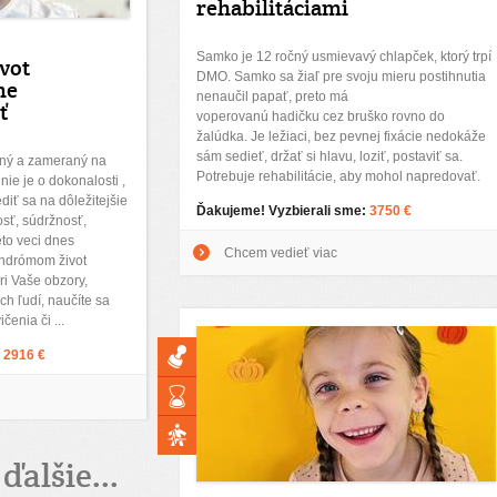
rehabilitáciami
Samko je 12 ročný usmievavý chlapček, ktorý trpí
vot
DMO. Samko sa žiaľ pre svoju mieru postihnutia
me
nenaučil papať, preto má
ť
voperovanú hadičku cez bruško rovno do
žalúdka. Je ležiaci, bez pevnej fixácie nedokáže
sám sedieť, držať si hlavu, loziť, postaviť sa.
aný a zameraný na
Potrebuje rehabilitácie, aby mohol napredovať.
ie je o dokonalosti ,
diť sa na dôležitejšie
Ďakujeme! Vyzbierali sme:
3750 €
osť, súdržnosť,
eto veci dnes
Chcem vedieť viac
ndrómom život
ri Vaše obzory,
ch ľudí, naučíte sa
enia či ...
:
2916 €
ďalšie...