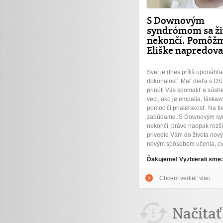
S Downovým
syndrómom sa ži
nekončí. Pomôž
Eliške napredova
Svet je dnes príliš uponáhľ
dokonalosť. Mať dieťa s DS n
prinúti Vás spomaliť a sústre
veci, ako je empatia, láskav
pomoc či priateľskosť. Na ti
zabúdame. S Downovým sy
nekončí, práve naopak rozší
privedie Vám do života nový
novým spôsobom učenia, cvič
Ďakujeme! Vyzbierali sme
Chcem vedieť viac
Načítať 