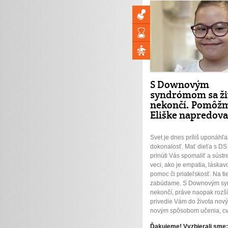
S Downovým
syndrómom sa ži
nekončí. Pomôž
Eliške napredova
Svet je dnes príliš uponáhľ
dokonalosť. Mať dieťa s DS n
prinúti Vás spomaliť a sústre
veci, ako je empatia, láskav
pomoc či priateľskosť. Na ti
zabúdame. S Downovým sy
nekončí, práve naopak rozší
privedie Vám do života nový
novým spôsobom učenia, cvič
Ďakujeme! Vyzbierali sme