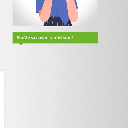
Staňte sa naším fanúšikom!