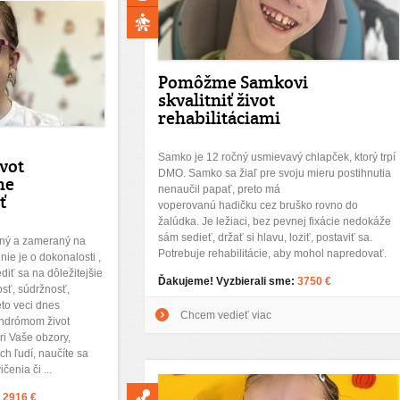
Pomôžme Samkovi
skvalitniť život
rehabilitáciami
Samko je 12 ročný usmievavý chlapček, ktorý trpí
vot
DMO. Samko sa žiaľ pre svoju mieru postihnutia
me
nenaučil papať, preto má
ť
voperovanú hadičku cez bruško rovno do
žalúdka. Je ležiaci, bez pevnej fixácie nedokáže
sám sedieť, držať si hlavu, loziť, postaviť sa.
aný a zameraný na
Potrebuje rehabilitácie, aby mohol napredovať.
ie je o dokonalosti ,
diť sa na dôležitejšie
Ďakujeme! Vyzbierali sme:
3750 €
osť, súdržnosť,
eto veci dnes
Chcem vedieť viac
ndrómom život
ri Vaše obzory,
ch ľudí, naučíte sa
enia či ...
:
2916 €