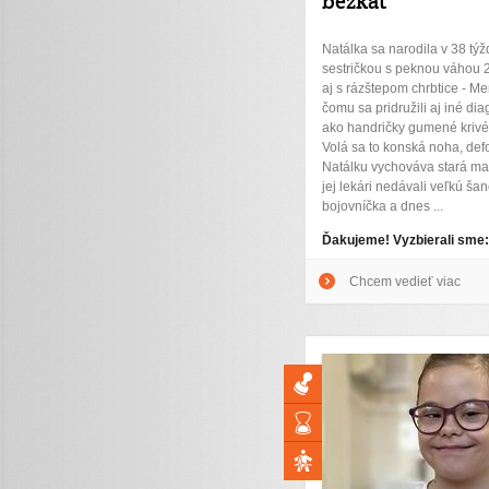
bežkať
Natálka sa narodila v 38 týž
sestričkou s peknou váhou 2
aj s rázštepom chrbtice - M
čomu sa pridružili aj iné dia
ako handričky gumené krivé
Volá sa to konská noha, defo
Natálku vychováva stará ma
jej lekári nedávali veľkú šanc
bojovníčka a dnes ...
Ďakujeme! Vyzbierali sme
Chcem vedieť viac