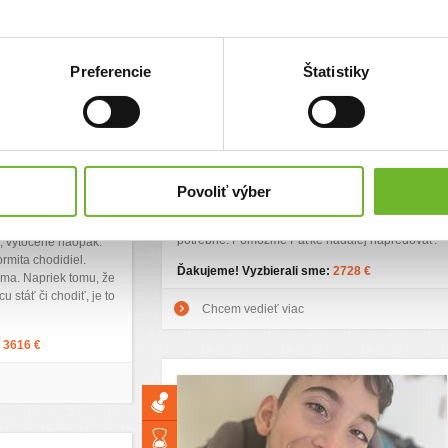
Preferencie
Štatistiky
sama
Paťka - malá silná žena
Paťka je malá silná žena, ktorá raz dokáže veľké
veci, ale teraz potrebuje aj vašu pomoc. Narodila
dni so svojou
sa malinká, mala len 36 cm a 995 gm. Neskôr jej
750 gramov, žiaľ tiež
Povoliť výber
lekári zistili DMO. Pravidelne chodí cvičiť do
eningomyleokélu, k
Centra Liberta, čo je pre jej napredovanie veľmi
gnózy. Jej nožičky boli
potrebné. Pomôžme Paťke naďalej napredovať.
, vytočené naopak.
rmita chodidiel.
Ďakujeme! Vyzbierali sme:
2728 €
ma. Napriek tomu, že
u stáť či chodiť, je to
Chcem vedieť viac
:
3616 €