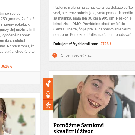
Paťka je malá silná žena, ktorá raz dokáže veľké
veci, ale teraz potrebuje aj vašu pomoc. Narodila
dni so svojou
sa malinká, mala len 36 cm a 995 gm. Neskôr jej
750 gramov, žiaľ tiež
lekári zistili DMO. Pravidelne chodí cvičiť do
eningomyleokélu, k
Centra Liberta, čo je pre jej napredovanie veľmi
gnózy. Jej nožičky boli
potrebné. Pomôžme Paťke naďalej napredovať.
, vytočené naopak.
rmita chodidiel.
Ďakujeme! Vyzbierali sme:
2728 €
ma. Napriek tomu, že
u stáť či chodiť, je to
Chcem vedieť viac
:
3616 €
Pomôžme Samkovi
skvalitniť život