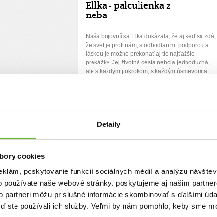
Ellka - palculienka z
neba
Naša bojovníčka Elka dokázala, že aj keď sa zdá,
že svet je proti nám, s odhodlaním, podporou a
láskou je možné prekonať aj tie najťažšie
prekážky. Jej životná cesta nebola jednoduchá,
ale s každým pokrokom, s každým úsmevom a
pohľadom do jej očí vieme, že ideme správnym
smerom. Náš príbeh je len jedným z mnohých, no
každé predčasne narodené dieťa je zázrakom.
Nikdy nezabúdame na to, aká je krehké ...
Ďakujeme! Vyzbierali sme:
1687 €
Detaily
Chcem vedieť viac
bory cookies
odporili
(16)
eklám, poskytovanie funkcií sociálnych médií a analýzu návšte
o používate naše webové stránky, poskytujeme aj našim partner
to partneri môžu príslušné informácie skombinovať s ďalšími údaj
keď ste používali ich služby. Veľmi by nám pomohlo, keby sme mo