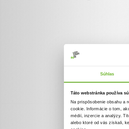
Súhlas
Táto webstránka používa sú
Výzvy, ktoré sme p
Na prispôsobenie obsahu a r
cookie. Informácie o tom, ak
médií, inzercie a analýzy. Tí
alebo ktoré od vás získali, 