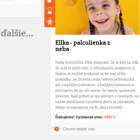
ďalšie...
Ellka - palculienka z
neba
Naša bojovníčka Elka dokázala, že aj keď sa zdá,
že svet je proti nám, s odhodlaním, podporou a
láskou je možné prekonať aj tie najťažšie
prekážky. Jej životná cesta nebola jednoduchá,
ale s každým pokrokom, s každým úsmevom a
pohľadom do jej očí vieme, že ideme správnym
smerom. Náš príbeh je len jedným z mnohých, no
každé predčasne narodené dieťa je zázrakom.
Nikdy nezabúdame na to, aká je krehké ...
Ďakujeme! Vyzbierali sme:
1687 €
Chcem vedieť viac