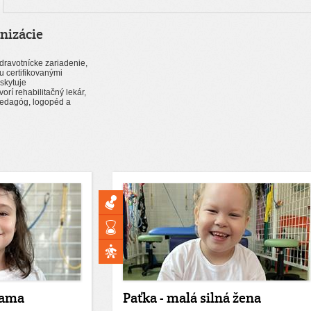
nizácie
dravotnícke zariadenie,
u certifikovanými
skytuje
vorí rehabilitačný lekár,
 pedagóg, logopéd a
sama
Paťka - malá silná žena