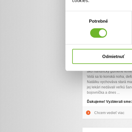
cookies.
Výber
Potrebné
súhlasu
Aj Natálka chce 
bežkať
Natálka sa narodila v 38 týž
sestričkou s peknou váhou 2
Odmietnuť
aj s rázštepom chrbtice - M
čomu sa pridružili aj iné dia
ako handričky gumené krivé
Volá sa to konská noha, defo
Natálku vychováva stará ma
jej lekári nedávali veľkú šanc
bojovníčka a dnes ...
Ďakujeme! Vyzbierali sme
Chcem vedieť viac