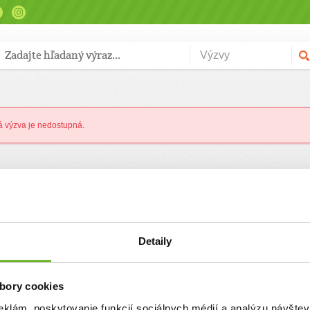
výzva je nedostupná.
Detaily
bory cookies
eklám, poskytovanie funkcií sociálnych médií a analýzu návšte