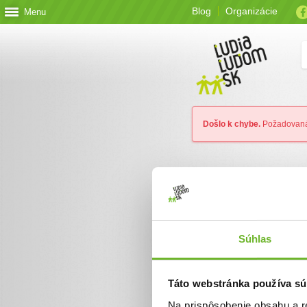
Blog
Organizácie
Menu
Došlo k chybe.
Požadovaná 
Súhlas
Táto webstránka používa sú
Na prispôsobenie obsahu a r