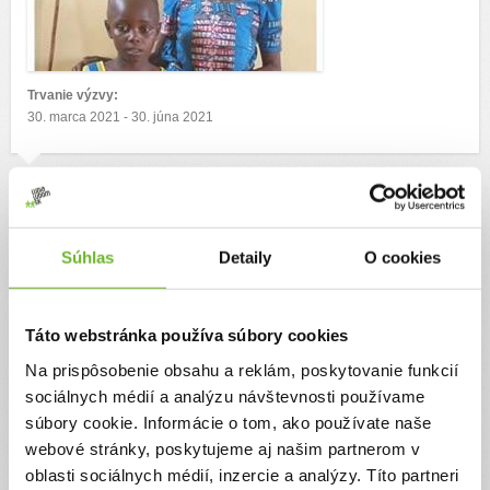
Trvanie výzvy:
30. marca 2021 - 30. júna 2021
Cieľ výzvy
Zakúpenie domáceho hospodárkseho zvieraťa (kozy alebo prasaťa) pre 50
detí v Rwande.
Súhlas
Detaily
O cookies
Autor výzvy
Amazi
Táto webstránka používa súbory cookies
Na prispôsobenie obsahu a reklám, poskytovanie funkcií
sociálnych médií a analýzu návštevnosti používame
súbory cookie. Informácie o tom, ako používate naše
Príbeh
webové stránky, poskytujeme aj našim partnerom v
oblasti sociálnych médií, inzercie a analýzy. Títo partneri