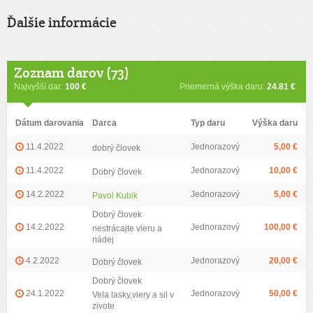
Ďalšie informácie
Zoznam darov (73)
Najvyšší dar:
100 €
Priemerná výška daru:
24.81 €
Dátum darovania
Darca
Typ daru
Výška daru
11.4.2022
Jednorazový
5,00 €
dobrý človek
11.4.2022
Jednorazový
10,00 €
Dobrý človek
14.2.2022
Jednorazový
5,00 €
Pavol Kubik
Dobrý človek
14.2.2022
Jednorazový
100,00 €
nestrácajte vieru a
nádej
4.2.2022
Jednorazový
20,00 €
Dobrý človek
Dobrý človek
24.1.2022
Jednorazový
50,00 €
Vela lasky,viery a sil v
zivote