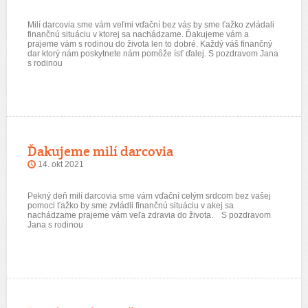
Milí darcovia sme vám veľmi vďační bez vás by sme ťažko zvládali
finančnú situáciu v ktorej sa nachádzame. Ďakujeme vám a
prajeme vám s rodinou do života len to dobré. Každý váš finančný
dar ktorý nám poskytnete nám pomôže ísť ďalej. S pozdravom Jana
s rodinou
Ďakujeme milí darcovia
14. okt 2021
Pekný deň milí darcovia sme vám vďační celým srdcom bez vašej
pomoci ťažko by sme zvládli finančnú situáciu v akej sa
nachádzame prajeme vám veľa zdravia do života. S pozdravom
Jana s rodinou