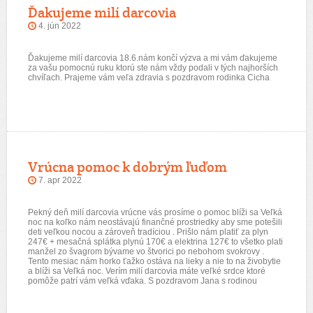
Ďakujeme milí darcovia
4. jún 2022
Ďakujeme milí darcovia 18.6.nám končí výzva a mi vám ďakujeme
za vašu pomocnú ruku ktorú ste nám vždy podali v tých najhorších
chvíľach. Prajeme vám veľa zdravia s pozdravom rodinka Cicha
Vrúcna pomoc k dobrým ľuďom
7. apr 2022
Pekný deň milí darcovia vrúcne vás prosíme o pomoc blíži sa Veľká
noc na koľko nám neostávajú finančné prostriedky aby sme potešili
deti veľkou nocou a zároveň tradíciou . Prišlo nám platiť za plyn
247€ + mesačná splátka plynú 170€ a elektrina 127€ to všetko plati
manžel zo švagrom bývame vo štvorici po nebohom svokrovy .
Tento mesiac nám horko ťažko ostáva na lieky a nie to na živobytie
a blíži sa Veľká noc. Verím milí darcovia máte veľké srdce ktoré
pomôže patrí vám veľká vďaka. S pozdravom Jana s rodinou