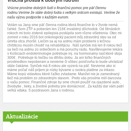
Vrúcna prosba k dobrým ľuďom
Vrúcne prosíme dobrých ľudí o finančnú pomoc pre päť člennu
rodinu.Verime že stále dobrý ľudia s veľkým srdcom existujú. Veríme že
našu výzvu podporíte s každým eurom.
Volám sa Jana sme päť členna rodina ktorá finančne to v živote nemá
ľahké. Som ZŤP a poberám len 216€ invalidný dôchodok. Od štrnástich
rokoch mi bolo zistené epilepsia postúpila som rôzne višetrenia. Otec mi
zomrel v roku 2016 bol onkologický pacient môj zdravotný stav sa od
úmrtia otca zhoršil. Liečim sa aj na astmu mám problemi s krčnou
chrbticou musím chodiť na rehabilitáciu . Náš synček má len 8 rokou tiež
sa lieči na astmu zo srdiečkom a má poruchy rastu. Navštevujeme lekára
v Košiciach endokrrinologie potrebuje inj. na hormonalny rast ktoré stoja
300€ . Potrebuje tú liečbu na dlhšiu dobu. Ja ani toľko finančných
prostriedkov nepoberam a nevieme či vôbec poisťovňa to bude uhrádzať
stále čakáme. Synček má 8 rokou ale vyzerá na päť. Nevieme ako si
máme počať náš príjem je nízky bývame u svokra platíme za inkaso.
Máme kopú vidavkou ktoré ťažko zvladame. Manžel nie je zamestnaný
tiež má problém zo zdravotným stavom. Preto vás prosíme milí darcovia
o vašu pomoc. Finančné zdroje by sme chceli použiť na ojazdené auto ,
živobytie , lieky, a životné potreby pre domácnosť.. Za každý dar vám patrí
veľká vďaka. S pozdravom Jana s rodinou.
Aktualizácie