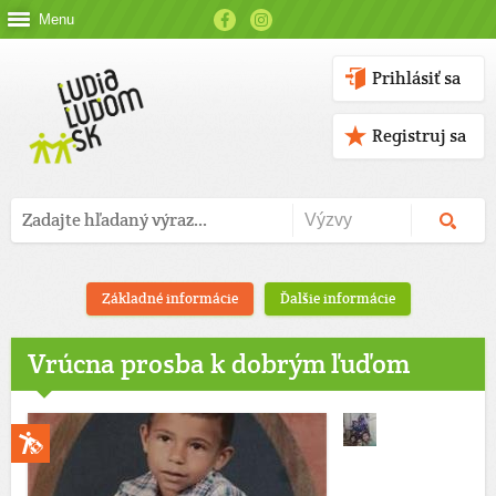
Menu
Prihlásiť sa
Registruj sa
Základné informácie
Ďalšie informácie
Vrúcna prosba k dobrým ľuďom