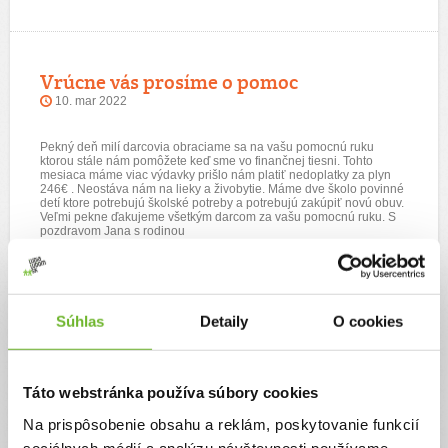
Vrúcne vás prosíme o pomoc
10. mar 2022
Pekný deň milí darcovia obraciame sa na vašu pomocnú ruku
ktorou stále nám pomôžete keď sme vo finančnej tiesni. Tohto
mesiaca máme viac výdavky prišlo nám platiť nedoplatky za plyn
246€ . Neostáva nám na lieky a živobytie. Máme dve školo povinné
detí ktore potrebujú školské potreby a potrebujú zakúpiť novú obuv.
Veľmi pekne ďakujeme všetkým darcom za vašu pomocnú ruku. S
pozdravom Jana s rodinou
Súhlas
Detaily
O cookies
Bez vašej pomoci milí darcovia by sme
ťažko zvládli
Táto webstránka používa súbory cookies
10. feb 2022
Na prispôsobenie obsahu a reklám, poskytovanie funkcií
Pekný deň milí darcovia sme vám vďační za každú pomocnú ruku
sociálnych médií a analýzu návštevnosti používame