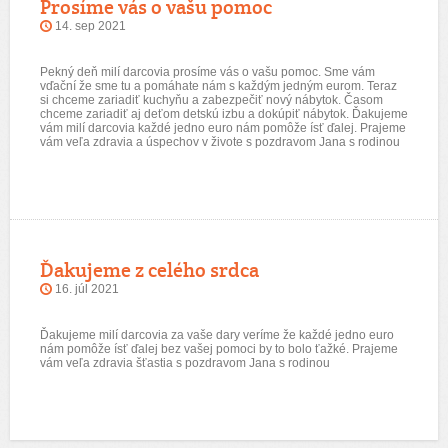
Prosíme vás o vašu pomoc
14. sep 2021
Pekný deň milí darcovia prosíme vás o vašu pomoc. Sme vám
vďační že sme tu a pomáhate nám s každým jedným eurom. Teraz
si chceme zariadiť kuchyňu a zabezpečiť nový nábytok. Časom
chceme zariadiť aj deťom detskú izbu a dokúpiť nábytok. Ďakujeme
vám milí darcovia každé jedno euro nám pomôže ísť ďalej. Prajeme
vám veľa zdravia a úspechov v živote s pozdravom Jana s rodinou
Ďakujeme z celého srdca
16. júl 2021
Ďakujeme milí darcovia za vaše dary veríme že každé jedno euro
nám pomôže ísť ďalej bez vašej pomoci by to bolo ťažké. Prajeme
vám veľa zdravia šťastia s pozdravom Jana s rodinou