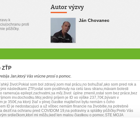
Autor výzvy
ravu k
Ján Chovanec
kciu(ochranu proti
nie pôžičky.
e ZŤP
ebíja Jan,ktorý Vás vrúcne prosí o pomoc.
ľahký život.Pokial som bol zdravý,som mal prácu,no bohužiaľ,ako som pred rok a
lými následkami ZTP,ostal som postihnuty na celú lavu stranu,mávam bolesti
ramena)a epilept.zachvatmi,sa môj život úplne zmenil,ostal som bez práce,bez
ríjmom inv.dochodku.Moj jediný príjem je ID vo výške 237,70€,bývam v
je 350€,na ktorý žiaľ v plnej čiastke majiteľovi bytu nemám s čoho
íjem ID je nedostacujuci a už vôbec nemám financie na živobitie,na potrebné
g.a dezif.na ochranu pred COVIDOM 19,na potraviny a splátky pôžičky.Preto Vás
rým srdiečkom,ktorí mi môžu,keď len malou čiastkou o pomoc.STE MOJA
SEJ POMOCI TO NEZVLADNEM!!!!VOPRED VAM VSETKYM DARCOM,za každé
RIMNE DAKUJEM!!!