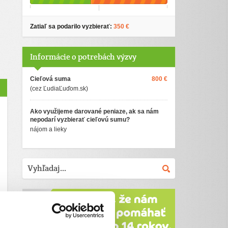
Zatiaľ sa podarilo vyzbierať:
350 €
Informácie o potrebách výzvy
Cieľová suma
800 €
(cez ĽudiaĽuďom.sk)
Ako využijeme darované peniaze, ak sa nám
nepodarí vyzbierať cieľovú sumu?
nájom a lieky