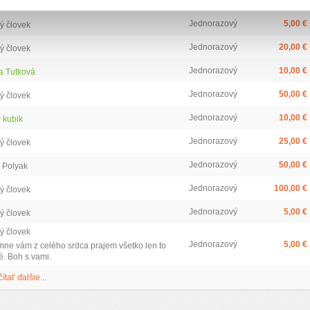
ca
Typ daru
Výška daru
Jednorazový
5,00 €
ý človek
Jednorazový
20,00 €
ý človek
Jednorazový
10,00 €
a Tutková
Jednorazový
50,00 €
ý človek
Jednorazový
10,00 €
r kubik
Jednorazový
25,00 €
ý človek
Jednorazový
50,00 €
 Polyak
Jednorazový
100,00 €
ý človek
Jednorazový
5,00 €
ý človek
ý človek
Jednorazový
5,00 €
mne vám z celého srdca prajem všetko len to
é. Boh s vami.
čítať ďalšie...