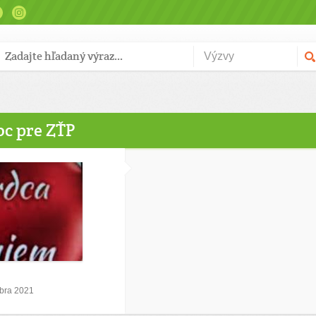
oc pre ZŤP
mbra 2021