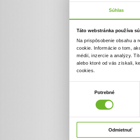
Súhlas
Aktualizácie
Táto webstránka používa sú
PODAKOVANIE
16. dec 2021
Na prispôsobenie obsahu a r
cookie. Informácie o tom, ak
V prvom rade sa chcem v
médií, inzercie a analýzy. Tí
doteraz pomohli a ktorý 
,,VELKE DAKUJEM"a tiež 
alebo ktoré od vás získali, 
vianočné sviatky.
cookies.
Výber
Potrebné
súhlasu
Ďalšie informácie
Zoznam darov (14
Odmietnuť