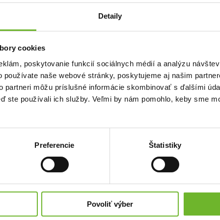
Detaily
bory cookies
.
eklám, poskytovanie funkcií sociálnych médií a analýzu návšte
o používate naše webové stránky, poskytujeme aj našim partner
eľmi pekne poďakovať všetkým doterajším darcom a darkyniam,ktorý ste mi
to partneri môžu príslušné informácie skombinovať s ďalšími údaj
mi ešte pomôžete.Velmi si to vážim,z úprimného srdca Vám všetkým moje
všetkým popriať pokojne,šťastne,Bohom požehnané a v zdravi prežité
keď ste používali ich služby. Veľmi by nám pomohlo, keby sme mo
Preferencie
Štatistiky
)
Najvyšší dar:
100 €
Priemerná výška daru:
25 €
Povoliť výber