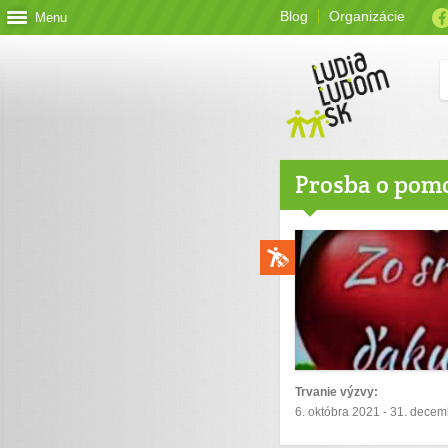
Blog
Organizácie
Menu
Prosba o pom
Trvanie výzvy:
6. októbra 2021 - 31. dece