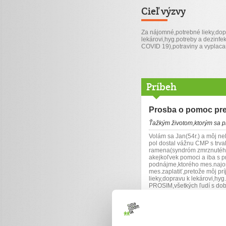
Cieľ výzvy
Za nájomné,potrebné lieky,dop
lekárovi,hyg.potreby a dezinfe
COVID 19),potraviny a vyplaca
Príbeh
Prosba o pomoc pr
Ťažkým životom,ktorým sa pr
Volám sa Jan(54r.) a môj ne
pol dostal vážnu CMP s trva
ramena(syndróm zmrznutého 
akejkoľvek pomoci a iba s p
podnájme,ktorého mes.najom 
mes.zaplatiť,pretože môj pr
lieky,dopravu k lekárovi,hy
PROSIM,všetkých ľudí s dob
POSLEDNA NADEJ,BEZ VA
euro S CELEHO SRDCA UP