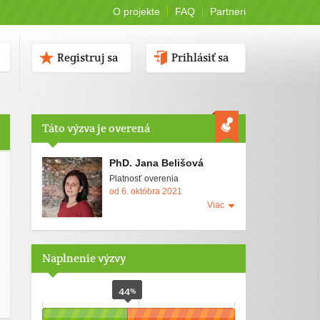
O projekte
FAQ
Partneri
Registruj sa
Prihlásiť sa
Táto výzva je overená
PhD. Jana Belišová
Platnosť overenia
od 6. októbra 2021
Viac
Naplnenie výzvy
44
%