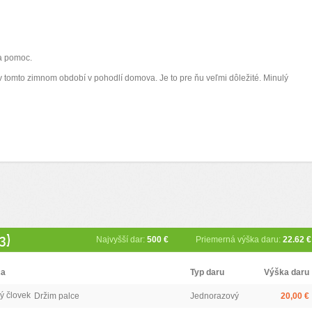
a pomoc.
v tomto zimnom období v pohodlí domova. Je to pre ňu veľmi dôležité. Minulý
3)
Najvyšší dar:
500 €
Priemerná výška daru:
22.62 €
ca
Typ daru
Výška daru
ý človek
Držim palce
Jednorazový
20,00 €