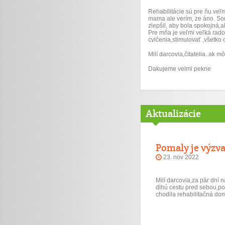
Rehabilitácie sú pre ňu veľm
mama ale verím, ze áno. Som
zlepšil, aby bola spokojná,
Pre mňa je veľmi veľká rad
cvičenia,stimulovať ,všetko 
Milí darcovia,čitatelia..ak
Dakujeme velmi pekne
Aktualizácie
Pomaly je výzva
23. nov 2022
Milí darcovia,za pár dn
dlhú cestu pred sebou,po
chodila rehabilitačná d