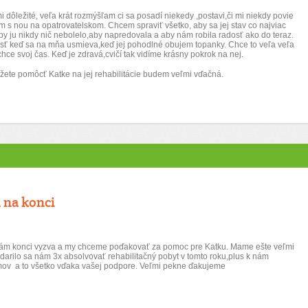
i dôležité, veľa krát rozmýšľam ci sa posadí niekedy ,postavi,či mi niekdy povie
 s nou na opatrovatelskom. Chcem spraviť všetko, aby sa jej stav co najviac
aby ju nikdy nič nebolelo,aby napredovala a aby nám robila radosť ako do teraz.
osť keď sa na mňa usmieva,keď jej pohodlné obujem topanky. Chce to veľa veľa
chce svoj čas. Keď je zdravá,cvičí tak vidíme krásny pokrok na nej.
 môžete pomôcť Katke na jej rehabilitácie budem veľmi vďačná.
 na konci
í nám konci vyzva a my chceme poďakovať za pomoc pre Katku. Mame ešte veľmi
darilo sa nám 3x absolvovať rehabilitačný pobyt v tomto roku,plus k nám
omov a to všetko vďaka vašej podpore. Veľmi pekne ďakujeme