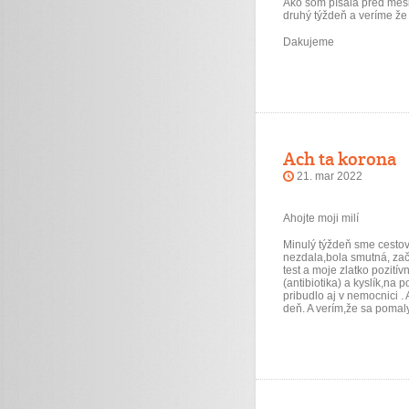
Ako som písala pred mesi
druhý týždeň a veríme že
Dakujeme
Ach ta korona
21. mar 2022
Ahojte moji milí
Minulý týždeň sme cestov
nezdala,bola smutná, začal
test a moje zlatko pozití
(antibiotika) a kyslík,na
pribudlo aj v nemocnici . 
deň. A verím,že sa pomal