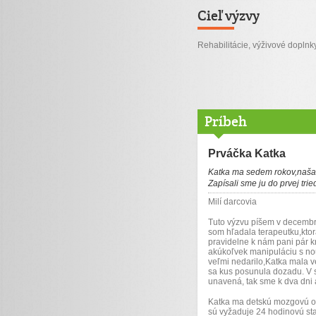
Cieľ výzvy
Rehabilitácie, výživové doplnk
Príbeh
Prváčka Katka
Katka ma sedem rokov,naša
Zapísali sme ju do prvej trie
Milí darcovia
Tuto výzvu píšem v decembri
som hľadala terapeutku,ktor
pravidelne k nám pani pár kr
akúkoľvek manipuláciu s nou
veľmi nedarilo,Katka mala v
sa kus posunula dozadu. V s
unavená, tak sme k dva dni a
Katka ma detskú mozgovú ob
sú vyžaduje 24 hodinovú sta