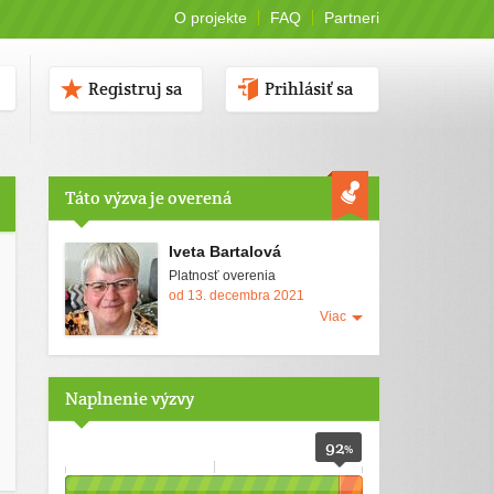
O projekte
FAQ
Partneri
Registruj sa
Prihlásiť sa
Táto výzva je overená
Iveta Bartalová
Platnosť overenia
od 13. decembra 2021
Viac
Naplnenie výzvy
92
%