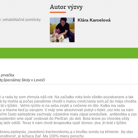
Autor výzvy
y ,rehabilitačné pomôcky
Klára Karcelová
 prvačka.
dy,špeciálnej školy v Levoči
 a rada by som zhrnula náš rok. Na začiatku roka bolo všetko pozatvarane a tak
á by mohla aj počas pandémie chodit s malou cvivit,nasla som,až do mája chodila
át v týždni. Veľmi rýchlo si na seba zvykli a cvičenie im išlo. Katka ma rada
 a hlavne keď ju varujem. V máji sme absolvovali pobyt v Adeli ,cez leto sa nám
eľmi často epilepticke zachvaty ,následne mala zápal priedušiek, antibiotika a zas
eptembri sme opäť cestovali do Piešťan ,do deli. Bola tesne po chorobe,vždy
j skôr odišli. Teraz k nám chodi terapeutka opäť domov ,dva ,tri krát v týždni.
ranu,epilepsiu ,zavedenú tracheostomiu,q v brušku sondu na kŕmenie. Jej stav
rostlivosť, je ležiaca žiaľ. Ma 100% mieru poruchy