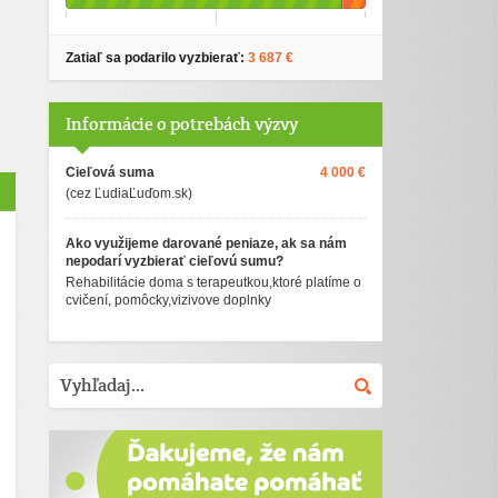
Zatiaľ sa podarilo vyzbierať:
3 687 €
Informácie o potrebách výzvy
Cieľová suma
4 000 €
(cez ĽudiaĽuďom.sk)
Ako využijeme darované peniaze, ak sa nám
nepodarí vyzbierať cieľovú sumu?
Rehabilitácie doma s terapeutkou,ktoré platíme o
cvičení, pomôcky,vizivove doplnky