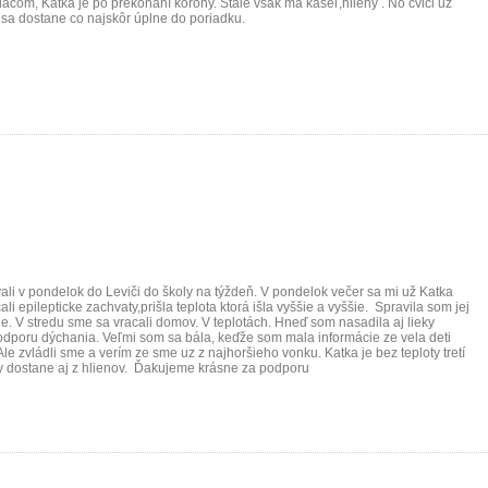
acom, Katka je po prekonaní korony. Stále však má kašeľ,hlieny . No cvici uz
 sa dostane co najskôr úplne do poriadku.
ali v pondelok do Leviči do školy na týždeň. V pondelok večer sa mi už Katka
i epilepticke zachvaty,prišla teplota ktorá išla vyššie a vyššie. Spravila som jej
vne. V stredu sme sa vracali domov. V teplotách. Hneď som nasadila aj lieky
 podporu dýchania. Veľmi som sa bála, keďže som mala informácie ze vela deti
Ale zvládli sme a verím ze sme uz z najhoršieho vonku. Katka je bez teploty tretí
y dostane aj z hlienov. Ďakujeme krásne za podporu