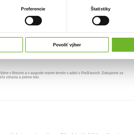
Preferencie
Štatistiky
bou úspešný desať dňový rehabilitačný pobyt. Zvladla na jednotku. Dakujeme za
Povoliť výber
 týždne v Brezne a v auguste mame termín v adeli v Piešťanoch. Dakujeme za
ľa zdravia a pekne leto.