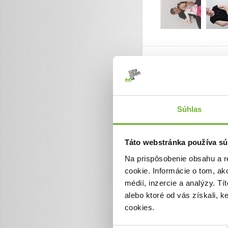
Adeli
18. aug 2022
Dobry deň
Súhlas
Chcem veľmi pekne poďako
a momentálne si plný svoj
veľkým úsmevom
Táto webstránka používa sú
Dakujeme velmi pekne
Na prispôsobenie obsahu a r
cookie. Informácie o tom, ak
médií, inzercie a analýzy. Tí
alebo ktoré od vás získali, 
cookies.
Rehabilitácie
19. júl 2022