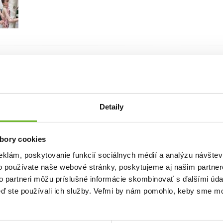
Detaily
vať za Vašu pomoc. Katka v lete vôbec nezahála, v júli cvičila 10dni v Brezne
e sny v Adeli. Aj napriek horúčavam zvláda terapie veľmi dobre a veľa krát s
bory cookies
eklám, poskytovanie funkcií sociálnych médií a analýzu návšte
o používate naše webové stránky, poskytujeme aj našim partner
to partneri môžu príslušné informácie skombinovať s ďalšími údaj
keď ste používali ich služby. Veľmi by nám pomohlo, keby sme mo