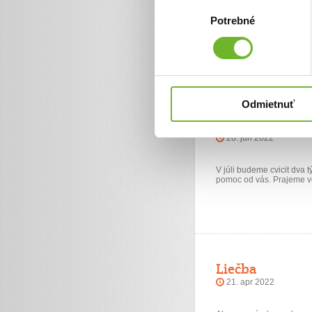
Výber
Potrebné
súhlasu
Priatelia,Katka ma za se
pomoc
Odmietnuť
Milí darcovia.
20. jún 2022
V júli budeme cvicit dva
pomoc od vás. Prajeme ve
Liečba
21. apr 2022