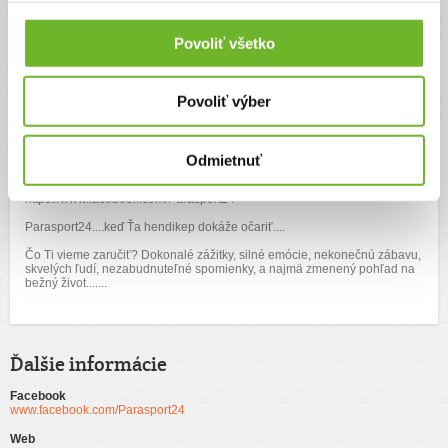
Parasport24 vytvoril tím, ktorý je odhodlaný pomáhať, a preto spoločnými
silami opäť prebicykľujeme Slovensko, aby sme ukázali, že aj napriek
hendikepu sa dá žiť naplno. S nami môžete zažiť neopakovateľné pocity-
Povoliť všetko
dodanie optimizmu prostredníctvom hendikepovaných ľudí, od ktorých sa
máme veľa čo učiť...
Do nášho projektu je zapojená každá televízia (TV JOJ, TV MARKÍZA,
RTVS, TA3), ktorá má zo svojich radov vlastných zástupcov v pelotóne.
Povoliť výber
Pomáhame hendikepovaným ľudom rôznymi spôsobmi. Napríklad
nákupom handbikov (špeciálne upravené bicykle pre vozičkárov), ktoré
sú extrémne drahé.
Do našej cieľovej skupiny patria aj sociálne slabší, ktorým okrem
finančnej pomoci rozdávame domáce spotrebiče a iné nevyhnutné veci
Odmietnuť
vďaka našim partnerom a sponzorom. Viac informácií nájdeš na našej
stránke www.parasport24.com, alebo facebooku:
https://www.facebook.com/Parasport24
Parasport24....keď Ťa hendikep dokáže očariť....
Čo Ti vieme zaručiť? Dokonalé zážitky, silné emócie, nekonečnú zábavu,
skvelých ľudí, nezabudnuteľné spomienky, a najmä zmenený pohľad na
bežný život.......
Ďalšie informácie
Facebook
www.facebook.com/Parasport24
Web