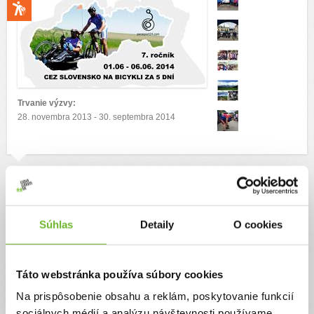
Trvanie výzvy:
28. novembra 2013 - 30. septembra 2014
Cieľ výzvy
Pomoc pre hendikepovaných ľudí, športovcov na vozíčku, a sociálne slabších.
Autor výzvy
Súhlas
Detaily
O cookies
OZ Parasport24
Táto webstránka používa súbory cookies
Na prispôsobenie obsahu a reklám, poskytovanie funkcií
sociálnych médií a analýzu návštevnosti používame