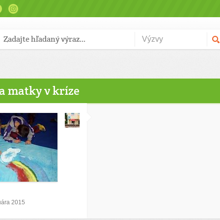
a matky v kríze
ruára 2015