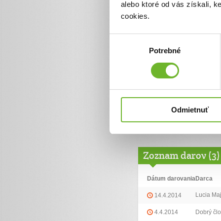
KS DÚHA existuje v prenaja
alebo ktoré od vás získali, 
sťahovať do nových priestoro
cookies.
máme teraz, sa z veľkej čast
pravdepodobné, že v nových
deťmi v krízovej situácii. Na
stoličky, spotrebiče...
Výber
Potrebné
súhlasu
Ďalšie informácie
Facebook
www.facebook.com/pages/Do
D%C3%BAha/121521631193
Odmietnuť
Web
www.domovduha.sk
Zoznam darov (3)
Dátum darovania
Darca
Lucia Ma
14.4.2014
4.4.2014
Dobrý čl