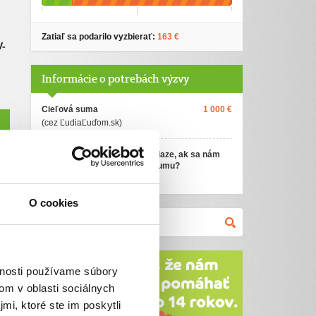
Zatiaľ sa podarilo vyzbierať:
163 €
V-
Informácie o potrebách výzvy
Cieľová suma
1 000 €
(cez ĽudiaĽuďom.sk)
Ako využijeme darované peniaze, ak sa nám
nepodarí vyzbierať cieľovú sumu?
O cookies
vnosti používame súbory
om v oblasti sociálnych
mi, ktoré ste im poskytli