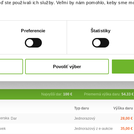
tých priestoroch. Nájomná zmluva nám končí a začiatkom roku 2014 sa budeme
keď ste používali ich služby. Veľmi by nám pomohlo, keby sme mo
v. Tieto budú väčšie a priestrannejšie a bude ich treba zariadiť. Nábytok, ktorý
i bude dať ešte použiť, hoci niektoré kusy sú opotrebované a aj zničené. Je
 priestoroch budeme môcť navýšiť lôžkovú kapacitu a pomôcť ďalším matkám s
 to bude treba zabezpečiť ďalšie vybavenie - postele, skrine, skrinky, stolíky,
Preferencie
Štatistiky
mov-
024
Povoliť výber
Najvyšší dar:
100 €
Priemerná výška daru:
54.33 €
Typ daru
Výška daru
jerska
Dar
Jednorazový
28,00 €
ovek
Jednorazový z e-aukcie
35,00 €