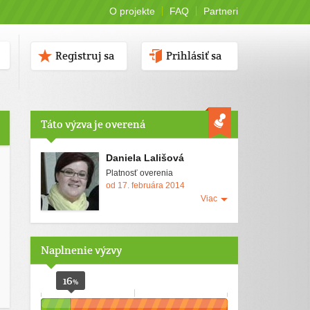
O projekte
FAQ
Partneri
Registruj sa
Prihlásiť sa
Táto výzva je overená
Daniela Lališová
Platnosť overenia
od 17. februára 2014
Viac
Naplnenie výzvy
16
%