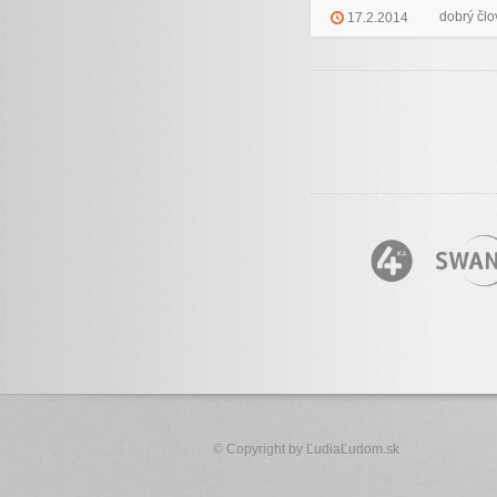
dobrý člo
17.2.2014
© Copyright by
ĽudiaĽudom.sk