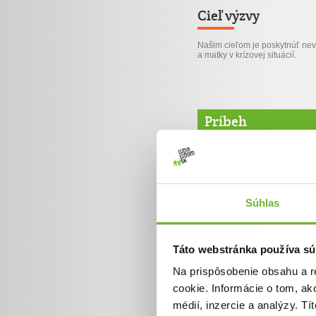
Cieľ výzvy
Našim cieľom je poskytnúť ne
a matky v krízovej situácií.
Príbeh
Dúha pre deti a matk
Našou snahou je vytvoriť pr
nachádzajú svoj prechodný
O nás
Súhlas
Sme neštátna nezisková org
lôžok. Staráme sa o zanedbáv
ohrození, ktoré sú vystavené
Táto webstránka používa sú
ošatenie, strava) poskytuje
asistenciu a psychoterapiu.
Na prispôsobenie obsahu a r
detí mohlo vrátiť do svojho
klientom, ktorých problémy e
cookie. Informácie o tom, ak
Čo robíme
médií, inzercie a analýzy. Tí