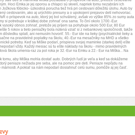
ý stav detí si maminka Miška požiadala o príspevok na auto, pretože cestovanie
ným. Hoci Emka je jej oporou a chlapci sú skvelí, napriek tomu nezabráni ich
 Jožkova fóbicko- úzkostná porucha tiež hrá pri cestovaní dôležitú úlohu. Auto by
vený cestovaním, ako aj urýchlilo presuny a o upokojení prejavov detí nehovoriac.
R o príspevok na auto, ktorý jej bol schválený, avšak vo výške 85% zo sumy auta
y si potrebuje v krátkej dobe zohnať ona sama. To činí okolo 1700.-Eur.
 vysoký obnos zohnať, pretože jej príjem sa pohybuje okolo 500 Eur, 80 Eur
šte 5 rokov a tieto peniažky bola nútená vziať si z nebankovej spoločnosti, takže
 dôsledku splatí, ani nemusím hovoriť. 55.- Eur ide na lieky (psychiatrické lieky a
esačne na pravidelné poplatky na školu, 40.-Eur na mesačníky na MHD a všetko
enické potreby. Keď sa Miške podarí, prispieva svojej maminke (starkej detí) ešte
a nepodarí vždy. Každý mesiac sú tu ešte náklady na školu - mimo pravidelných
dová škola umenia-raz za pol roka je 32.-Eur na Emku a 22.- Eur na Miška... Na
k tomu, aby Miška mohla dostať auto. Dobrých ľudí je veľa a keď sa dokážeme
torý peniaze nežiada pre seba, ale na pomoc pre deti. Peniaze nepôjdu na
né márnosti. A pokiaľ sa nám nepodarí dosiahnuť celú sumu, pomôže aj jej časť.
zvy