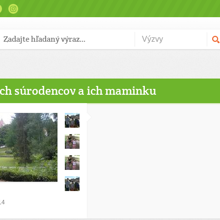
och súrodencov a ich maminku
14