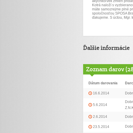
akýchkoľvek zmien pridáme
Kotrá naloží s vyzbierano
máte samozrejme plné prá
spoločnosťou SPOSA Brati
ďakujeme. S úctou, Mgr. 
Ďalšie informácie
Zoznam darov (2
Dátum darovania
Dar
16.6.2014
Dobr
Dobr
5.6.2014
Z.N.
2.6.2014
Dobr
Dobr
23.5.2014