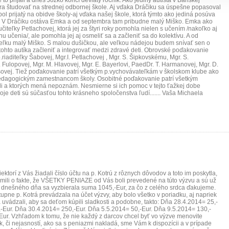
 prijali a dnes Jožko končí deviaty ročník. Ako jediný autista v Banskej
ra študovať na strednej odbornej škole. Aj vďaka Dráčiku sa úspešne popasoval
bol prijatý na obidve školy-aj vďaka našej škole, ktorá týmto ako jediná posúva
m. V Dráčiku ostáva Emka a od septembra tam pribudne malý Miško. Emka ako
čiteľky Petlachovej, ktorá jej za štyri roky pomohla nielen s učením /nakoľko aj
učenia/, ale pomohla jej aj osmeliť sa a začleniť sa do kolektívu. A od
eľku malý Miško. S malou dušičkou, ale veľkou nádejou budem snívať sen o
tohto autíka začleniť a integrovať medzi zdravé deti. Obrovské poďakovanie
iaditeľky Šabovej, Mgr.I. Petlachovej , Mgr. S. Šipkovskému, Mgr. S.
Fulopovej, Mgr. M. Hlavovej, Mgr. E. Bayerlovi, PaedDr. T. Harmanovej, Mgr. D.
sovej. Tiež poďakovanie patrí všetkým p.vychovávateľkám v školskom klube ako
edagogickým zamestnancom školy. Osobitné poďakovanie patrí všetkým
eli a ktorých mená nepoznám. Nesmierne si ich pomoc v tejto ťažkej dobe
oje deti sú súčasťou tohto krásneho spoločenstva ľudí....... Vaša Michaela
ektorí z Vás žiadali číslo účtu na p. Kotrú z rôznych dôvodov a toto im poskytla,
ili o fakte, že VŠETKY PENIAZE od Vás boli prevedené na túto výzvu a sú už
dnešného dňa sa vyzbierala suma 1045,-Eur, za čo z celého srdca ďakujeme.
upne p. Kotrá prevádzala na účet výzvy, aby bolo všetko v poriadku, aj napriek
a uvádzali, aby sa deťom kúpili sladkosti a podobne, takto: Dňa 28.4.2014= 25,-
-Eur. Dňa 30.4.2014= 250,-Eur. Dňa 5.5.2014= 50,-Eur. Dňa 9.5.2014= 130,-
Eur. Vzhľadom k tomu, že nie každý z darcov chcel byť vo výzve menovite
, či nejasností, ako sa s peniazmi nakladá, sme Vám k dispozícii a v prípade