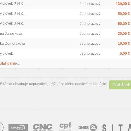
ý človek
Z.N.K.
Jednorazový
130,00 €
ý človek
Z.N.K.
Jednorazový
50,00 €
ý človek
Z.N.K.
Jednorazový
50,00 €
na Janovkova
Jednorazový
20,00 €
ka Domoráková
Jednorazový
10,00 €
ý človek
Jednorazový
5,00 €
čítať ďalšie...
Nahlásiť
Stránka obsahuje nepravdivé, urážajúce alebo neetické informácie