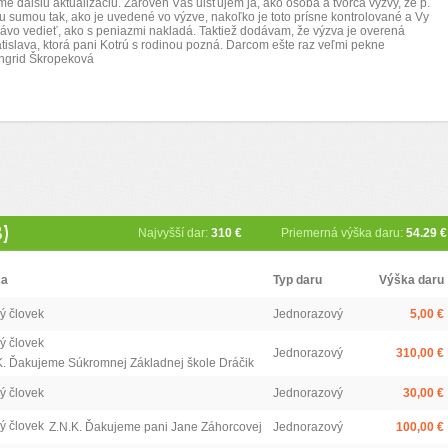
 ďalšiu aktualizáciu. Zároveň Vás uisťujem ja, ako osoba a tvorca výzvy, že p.
u sumou tak, ako je uvedené vo výzve, nakoľko je toto prísne kontrolované a Vy
vo vedieť, ako s peniazmi nakladá. Taktiež dodávam, že výzva je overená
slava, ktorá pani Kotrú s rodinou pozná. Darcom ešte raz veľmi pekne
Ingrid Škropeková
8)
Najvyšší dar:
310 €
Priemerná výška daru:
54.29 €
ca
Typ daru
Výška daru
ý človek
Jednorazový
5,00 €
ý človek
Jednorazový
310,00 €
K. Ďakujeme Súkromnej Základnej škole Dráčik
ý človek
Jednorazový
30,00 €
ý človek
Z.N.K. Ďakujeme pani Jane Záhorcovej
Jednorazový
100,00 €