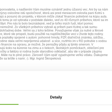
odporovatelia, s nadšením Vám musíme oznámiť jednu úžasnú vec. Ani by sa nám
ýzvy oslovíme istú spoločnosť, ktorá asi pred mesiacom oslovila pani Kotrú s
ičajú a posunú do projektu, v ktorom môže získať financie potrebné na kúpu auta.
iek tomu je od vybratia v podstate ďaleko, veď zo 40 rôznych príbehov, ktoré sa im
 štyri. Pre nás to bolo beznádejné, veď je toľko iných ľudí, ktorí pomoc
k nemožné. Zo všetkých príbehov vybrali aj príbeh pani Kotrej a tak sumu-
v dohľadnej dobe. Veľmi sa z toho tešíme. Považujeme však za nutné a férové
, ktoré ste prispeli, budú použité na najdôležitejšie veci v živote tejto rodiny.
na poplatky spojené s autom: pohonné hmoty, PZP, diaľničná známka, údržba...
dine stala veľmi nepríjemná udalosť- a síce, roztrhlo im v RD potrubie s vodou
 financie na opravu, je možné, že peniažky pôjdu aj týmto smerom. V
jú koks na kúrenie na zimu a o liekoch, školských pomôckach, oblečení pre
ločky a faktúry si rodina bude starostlivo odkladať, aby ste v prípade záujmu
. Máte na to plné právo. Zároveň Vám opäť vyjadrujeme veľkú vďaku. Ďakujeme
e sa tešíte s nami ;-). Mgr. Ingrid Škropeková
 výzvy
Detaily
porovatelia, dovoľte mi upresniť Vám podľa najnovších info, ako na tom s
Cieľová suma 1700.-Eur sa k nám krásne približuje, chýba už len pár percent...
m povedali, že pokiaľ sa výzva naplní na celých 100% a ak výška doplatku na
 uvedené vo výzve- čo ešte s určitosťou povedať nevieme, pretože rozhodnutie