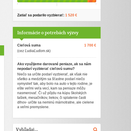
Zatiaľ sa podarilo vyzbierať:
1 520 €
Informácie o potrebách výzvy
Cieľová suma
1 700 €
(cez ĽudiaĽuďom.sk)
Ako využijeme darované peniaze, ak sa nám
nepodarí vyzbierať cieľovú sumu?
Niečo sa určite podarí vyzbierať, ak však nie
všetko a medzitým sa šťastne podarí niečo
vymyslieť tak, aby bolo na auto v tejto rodine, je
ešte veľmi veľa vecí, kam sa peniaze môžu
nasmerovať. Či už pôjdu na kúpu školských
tašiek, mesačníkov, liekov, či splatenie časti
dlhov- určite sa neminú márnotratne, ale cielene
a veľmi premyslene.