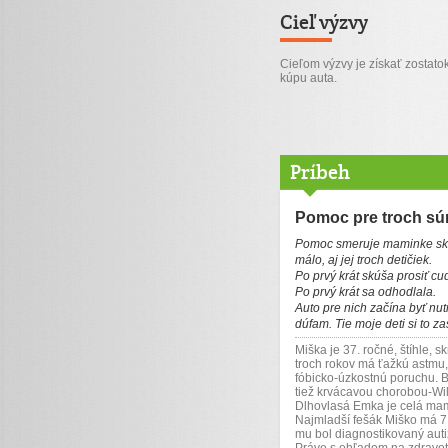
Cieľ výzvy
Cieľom výzvy je získať zostato
kúpu auta.
Príbeh
Pomoc pre troch sú
Pomoc smeruje maminke skúš
málo, aj jej troch detičiek.
Po prvý krát skúša prosiť cu
Po prvý krát sa odhodlala.
Auto pre nich začína byť nu
dúfam. Tie moje deti si to za
Miška je 37. ročné, štíhle, 
troch rokov má ťažkú astmu,
fóbicko-úzkostnú poruchu. Be
tiež krvácavou chorobou-Wi
Dlhovlasá Emka je celá mami
Najmladší fešák Miško má 7 
mu bol diagnostikovaný aut