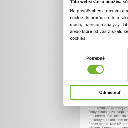
Táto webstránka používa sú
UPSVaR k dispozícii ešte
stravy, mesačníkov a podo
auto, či na pohonné hmoty
Na prispôsobenie obsahu a r
cookie. Informácie o tom, ak
médií, inzercie a analýzy. Tí
alebo ktoré od vás získali, 
cookies.
POĎAKOVANI
24. máj 2014
Výber
Vážení darcovia, milí pod
Potrebné
súhlasu
poďakovali za všetky peňa
jednoducho, za všetko do
nepredstavovali. :-) Aj n
zdiskreditovať, pričom sa
ani sa nezľakneme. Napri
na dve stredné školy, pat
už aj školskú tašku... Em
svete ;-)... Maminka je b
Odmietnuť
hm... jednoduché. Nie, je
celé také... znesiteľnejši
ste aj Vy boli obklopení 
slov od pani Kotrej smero
poďakovať Súkromnej zákla
školy. Škola si za svoju 
deti nielen učia, ale cít
niekoľkými rokmi, som ma
území mesta. Keď už som 