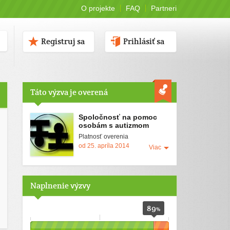
O projekte
FAQ
Partneri
Registruj sa
Prihlásiť sa
Táto výzva je overená
Spoločnosť na pomoc
osobám s autizmom
Platnosť overenia
od 25. apríla 2014
Viac
Naplnenie výzvy
89
%