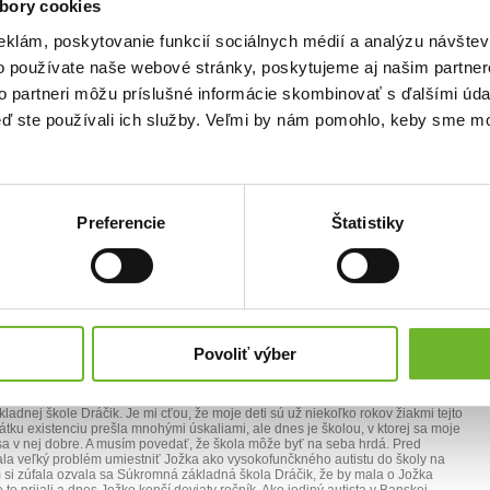
bory cookies
 nie je a nepoznáme výšku poskytnutej sumy, táto bude použitá na kúpu liekov,
bne, podľa potrieb rodiny. Prípadne poslúži na zaplatenie prvej poistky za
. S úctou, Škropeková I.
eklám, poskytovanie funkcií sociálnych médií a analýzu návšte
o používate naše webové stránky, poskytujeme aj našim partner
to partneri môžu príslušné informácie skombinovať s ďalšími údaj
keď ste používali ich služby. Veľmi by nám pomohlo, keby sme mo
E
porovatelia, všetci ľudia s dobrými srdiečkami, radi by sme sa Vám všetkým
Preferencie
Štatistiky
žné i nepeňažné dary, slová podpory, pozitívnu energiu, zdieľanie tejto výzvy a
bré... Výzva sa nám nádherne napĺňa, dokonca sme si to ani tak skvele
apriek tomu, že sa nám sem tam ktosi vyhrážal, snažil sa túto rodinku
 neštítil mne vypisovať maily a dokonca vyvolávať na mobil, nezľakli sme sa a
ek tomu sa nádherne spájame a bojujeme proti všetkému zlu. Jožko bol prijatý
ril medzi najúspešnejších uchádzačov o štúdium... Miško sa chystá do školy, má
ka sa teší do ďalšieho ročníka a je maminke oporou. Robí najlepšie kapučíno na
ojovníčka a svojim deťom dáva všetko,čo potrebujú... Bez Vás by to nebolo tak ...
Povoliť výber
dnoduché to nie je, avšak s Vašou podporou a darmi a dobrými srdiečkami, je to
e. A najlepšie je, že vidíme svetielko na konci tunela. S pozdravom a želaním, aby
takými dobrými ľuďmi, akými sme obklopení my.... Ingrid Škropeková A ešte pár
m k ZŠ Dráčik v Banskej Bystrici...: ,,Z celého srdca by som sa chcela
dnej škole Dráčik. Je mi cťou, že moje deti sú už niekoľko rokov žiakmi tejto
krátku existenciu prešla mnohými úskaliami, ale dnes je školou, v ktorej sa moje
ia sa v nej dobre. A musím povedať, že škola môže byť na seba hrdá. Pred
la veľký problém umiestniť Jožka ako vysokofunčkného autistu do školy na
si zúfala ozvala sa Súkromná základná škola Dráčik, že by mala o Jožka