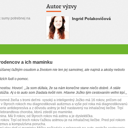
Autor výzvy
k sumy potrebnej na
Ingrid Polakovičová
rodencov a ich maminku
anej ťažkým osudom a životom nie len jej samotnej, ale najmä a akoby nebolo
dzích ľudí o pomoc.
tnosťou. Hovorí: ,,Ja som dúfala, že sa nám konečne stane niečo dobré. A stále
slúžia. Aj o to auto som žiadala kvôli nim. Hlavne Jožko tým cestovaním veľmi trpí.,,
skromné žieňa s tromi deťmi- vysoký a inteligentný Jožko má 16 rokov, pričom od
 v štyroch rokoch mu diagnostikovali autizmus a vyše pol roka má diagnostikovanú
rie antidepresíva a z dôvodu astmy je tiež nastavený na inhalačnej liečbe. Trpí
llebrandtova choroba, ktorú zdedil po maminke.
na. Má 9 rokov, od štyroch rokov má astmu a je dyslektička.
rokov. Trpí od troch rokov ťažkou astmou-je na inhalačnej liečbe. Pred pol rokom
izmus a kompulzívna porucha.