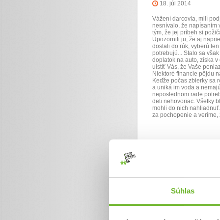
18. júl 2014
Vážení darcovia, milí p
nesnívalo, že napísaním v
tým, že jej príbeh si pož
Upozornili ju, že aj napr
dostali do rúk, vyberú len
potrebujú... Stalo sa vša
doplatok na auto, získa 
uistiť Vás, že Vaše peniaze
Niektoré financie pôjdu 
Keďže počas zbierky sa ro
a uniká im voda a nemajú
neposlednom rade potrebu
deti nehovoriac. Všetky b
mohli do nich nahliadnuť
za pochopenie a veríme, ž
Pár slov k cieľu
2. jún 2014
Súhlas
Vážení darcovia, milí pod
autíčkom a výzvou sme... 
Ďakujeme. Radi by sme Vá
auto bude nižšia, ako je