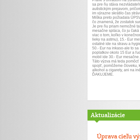
Práve s ohľadom na zdravotn
sa pre ňu stáva nezvládateľ
autistickým prejavom, pričom
im výrazne skrátilo čas strá
Miška preto požiadala ÚPSVa
čo znamená, že zostatok sum
Je pre ňu priam nemožné tak
mesačne spláca, čo ju čaká e
viac o tom, koľko v konečnom
lieky na astmu), 15.- Eur m
ostatné ide na stravu a hygi
50.- Eur na inkaso-ale to s
poplatkov okolo 15 Eur a ľu
mobil ide 30.- Eur mesačne.
Táto výzva má teda pomôcť 
spojiť, pomôžeme človeku, k
alkohol a cigarety, ani na i
ĎAKUJEME.
Aktualizácie
Úprava cieľu vý