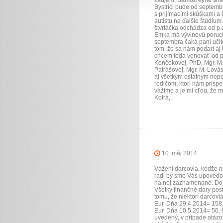
záujem. Samozrejme sme to
Bystrici bude od septemb
s prijímacími skúškami a 
autistu na ďalšie štúdiu
štvrtáčka odchádza od p.u
Emka má vývinovú poruchu 
septembra čaká pani učit
tom, že sa nám podarí aj 
chcem teda venovať-od p.r
Končokovej, PhD, Mgr. M. 
Patrášovej, Mgr. M. Lová
aj všetkým ostatným nep
rodičom, ktorí nám prisp
vážime a je mi cťou, že m
Kotrá,,
10. máj 2014
Vážení darcovia, keďže ni
radi by sme Vás upovedom
na nej zaznamenané. Do 
Všetky finančné dary post
tomu, že niektorí darcovi
Eur. Dňa 29.4.2014= 158,
Eur. Dňa 10.5.2014= 50,-
uvedený, v prípade otázok