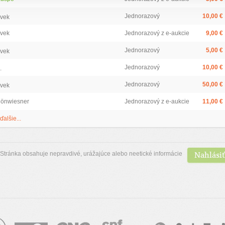
Jednorazový
10,00 €
ovek
ovek
Jednorazový z e-aukcie
9,00 €
Jednorazový
5,00 €
ovek
Jednorazový
10,00 €
.
Jednorazový
50,00 €
ovek
hönwiesner
Jednorazový z e-aukcie
11,00 €
ďalšie...
Nahlásiť
Stránka obsahuje nepravdivé, urážajúce alebo neetické informácie