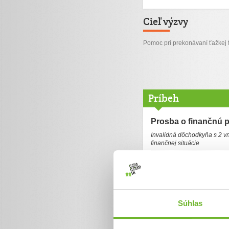
Cieľ výzvy
Pomoc pri prekonávaní ťažkej f
Príbeh
Prosba o finančnú 
Invalidná dôchodkyňa s 2 vn
finančnej situácie
Som 60 ročná rozvedená inv
Najskôr hrubého čreva, pre
starostlivosti 11 a 10 ročné 
ich otcom. Vtedy mali 1 a 3 
sme nevedeli, kam odišla. Na
opravu starého zdedeného st
Súhlas
nebudú žiadne veľké výdavky
asi pred 1,5 rokom dala výz
suma, na kúpu čističky post
výkop rigolu pre potrubie a 