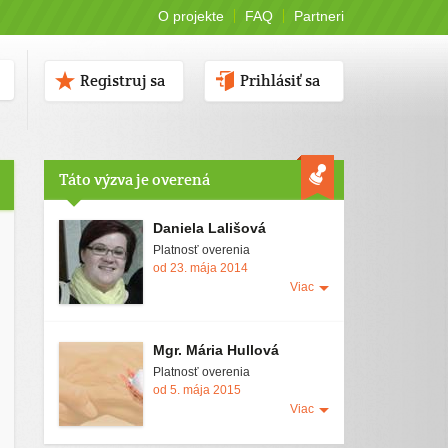
O projekte
FAQ
Partneri
Registruj sa
Prihlásiť sa
Táto výzva je overená
Daniela Lališová
Platnosť overenia
od 23. mája 2014
Viac
Mgr. Mária Hullová
Platnosť overenia
od 5. mája 2015
Viac