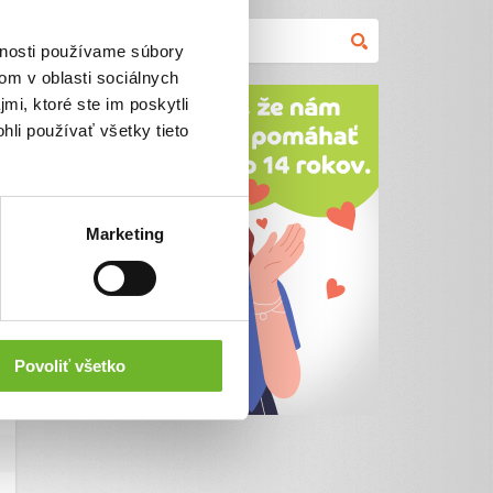
vnosti používame súbory
om v oblasti sociálnych
mi, ktoré ste im poskytli
hli používať všetky tieto
Marketing
Povoliť všetko