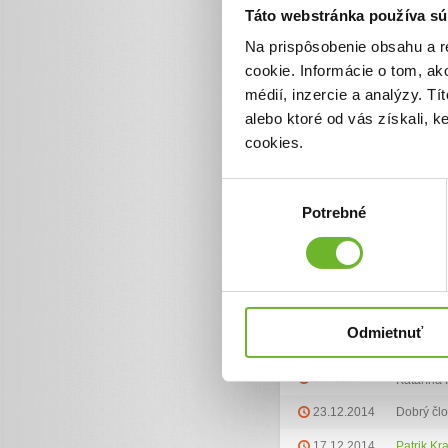
sprevádzkovaniu. Preto som 
Táto webstránka používa sú
ostáva veľmi málo. Naviac dc
sporadicky. Vnuk je alergik
Na prispôsobenie obsahu a r
alergológia, ortopédia, gast
Trenčína až po Martin. Všetk
cookie. Informácie o tom, ak
v škole.
médií, inzercie a analýzy. Tí
Všetkým, ktorí prispejú aj 
alebo ktoré od vás získali, 
cookies.
Ďalšie informácie
Výber
Potrebné
súhlasu
Zoznam darov (17
Dátum darovania
Darca
Odmietnuť
8.1.2015
Gymnáziu
1.1.2015
Katarína
23.12.2014
Dobrý čl
17.12.2014
Patrik Kr