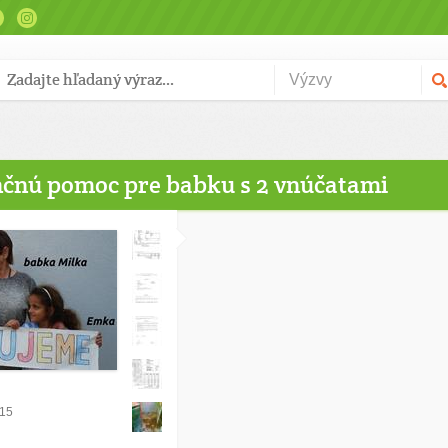
nčnú pomoc pre babku s 2 vnúčatami
015