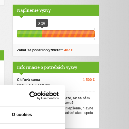
Naplnenie výzvy
32
%
Zatiaľ sa podarilo vyzbierať:
482 €
Informácie o potrebách výzvy
Cieľová suma
1 500 €
(cez ĽudiaĽuďom.sk)
Ako využijeme darované peniaze, ak sa nám
nepodarí vyzbierať cieľovú sumu?
Všetky peniažky použijem na prilepšenie, hlavne
pre deti. Aby mohli chodiť na školské akcie spolu
O cookies
s ostatnými spolužiakmi.