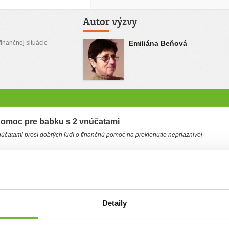
Autor výzvy
inančnej situácie
Emiliána Beňová
pomoc pre babku s 2 vnúčatami
účatami prosí dobrých ľudí o finančnú pomoc na preklenutie nepriaznivej
. dôchodkyňa. Už 26 rokov úspešne spolu s lekármi bojujeme s rakovinou.
d 5 rokmi dvanástnika. Operácie už ani nerátam. Mám v náhradnej osobnej
vnúčatá. Dcéra sa s nimi vrátila z Talianska, kde sa narodili, po rozpade vzťahu s
roky a vlastne odvtedy sa o ne starám. Matka ich úplne opustila pred 6 rokmi ani
 deti neplatil ani otec, ani matka. Zadĺžila som sa, najskôr na živobytie, neskôr na
arého domu, do ktorého zatekalo. Cez strechu aj okná. Keď už sa zdalo, že
Detaily
, začala nám pretekať žumpa do pivnice. Kanalizácia u nás nieje, preto som si
vu na portál Ľudia ľuďom na kúpu a osadenie čističky. Nazbierala sa mi krásna
ačila, no sú ešte ďalšie výdavky – nádrž na odpadovú vodu, potrubie asi 30 bm,
rôzny iný materiál a poplatky za požičanie strojov a náradia potrebný k