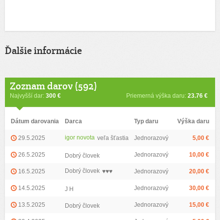
Ďalšie informácie
Zoznam darov (592)
Najvyšší dar:
300 €
Priemerná výška daru:
23.76 €
Dátum darovania
Darca
Typ daru
Výška daru
igor novota
29.5.2025
veľa šťastia
Jednorazový
5,00 €
26.5.2025
Jednorazový
10,00 €
Dobrý človek
Dobrý človek
16.5.2025
♥️♥️♥️
Jednorazový
20,00 €
14.5.2025
Jednorazový
30,00 €
J H
13.5.2025
Jednorazový
15,00 €
Dobrý človek