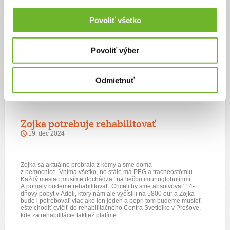
Zojka potrebovala prísť domov, kde bude mať klimatizáciu. Preto z celého
srdca prosím dobrých ľudí, aby nám aspoň troškou pomohli, aby sme
Povoliť všetko
spoločne zabojovali za lepší život pre Zojku. Ona bojuje statočne, ale
potrebuje aj Vašu pomoc.
Za každú pomoc Vám ďakujeme.
Povoliť výber
Odmietnuť
Aktualizácie
Zojka potrebuje rehabilitovať
19. dec 2024
Zojka sa aktuálne prebrala z kómy a sme doma
z nemocnice. Vníma všetko, no stále má PEG a tracheostómiu.
Každý mesiac musíme dochádzať na liečbu imunoglobulínmi.
A pomaly budeme rehabilitovať. Chceli by sme absolvovať 14-
dňový pobyt v Adeli, ktorý nám ale vyčíslili na 5800 eur a Zojka
bude i potrebovať viac ako len jeden a popri tom budeme musieť
ešte chodiť cvičiť do rehabilitačného Centra Svetielko v Prešove,
kde za rehabilitácie taktiež platíme.