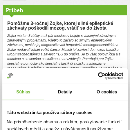
Príbeh
Pomôžme 3-ročnej Zojke, ktorej silné epileptické
záchvaty poškodili mozog, vrátiť sa do života
Zojka má len 3 rôčky a už pár mesiacov bojuje s viacerými závažnými
zdravotnými problémami. Všetko to začalo so silnými epileptickými
záchvatmi, neskôr jej diagnostikovali herpetickú meningoencefalitídu a
Zojke nedávali lekári veľkú šancu. Museli jej zaviesť do mozgu hadičku,
urobiť tracheostómiu a zaviesť PEG do bruška. Je to však bojovníčka a s
mamkou a so staršou sestričkou to nevzdávajú. Potrebujú pre Zojku
špeciálne pomôcky ako špeciálny kočík či stoličku a intenzívne
rehabilitácie či návštevu hyperbarickej komory. Pomôžme Zojke zvládnuť
tento boj.
Zojka bolo zdravé, šikovné 2 ročné dievčatko. V jednu noc sa nám úplne
zmenil život. Zojka bola prevezená na detskú JIS so silným epileptickým
záchvatom. To sme netušili, že celé to ešte len začína.....
Súhlas
Detaily
O cookies
Silné epileptické záchvaty pokračovali niekoľko dní a tak nás previezli na
detské ARO do KE. Tam Zojke diagnostikovali herpetickú
meningoencefalitídu. Oznámili mi, že Zojka má poškodených viac ako
90% mozgu a väčšinou sa na túto diagnózu zomiera. No naša veľká
Táto webstránka používa súbory cookies
bojovníčka bojovala o svoj život statočne a po 5 týždňoch nemocničného
kolotoča sme mohli ísť domov. Zojka nesedela, nechodila a
Na prispôsobenie obsahu a reklám, poskytovanie funkcií
nerozprávala, ale postupne sa to zlepšovalo aj vďaka rehabilitácii, ktorú
som s ňou cvičila každý deň. No po týždni doma sa Zojkin stav zhoršil,
sociálnych médií a analýzu návštevnosti používame
začala mať nekoordinovane pohyby končatín a hlávky. Prestávala mať