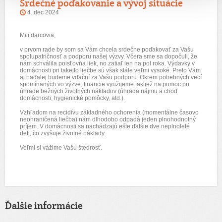
Srdečné poďakovanie a vývoj situácie
4. dec 2024
Milí darcovia,
v prvom rade by som sa Vám chcela srdečne poďakovať za Vašu
spolupatričnosť a podporu našej výzvy. Včera sme sa dopočuli,
že
nám schválila poisťovňa liek, no zatiaľ len na pol roka. Výdavky v
domácnosti pri takejto liečbe sú však stále veľmi vysoké. Preto Vám
aj naďalej budeme vďační za Vašu podporu. Okrem potrebných vecí
spomínaných vo výzve, financie využijeme t
aktiež na pomoc pri
úhrade bežných životných nákladov (úhrada nájmu a chod
domácnosti, hygienické pomôcky, atd.).
Vzhľadom na recidívu základného ochorenia (momentálne časovo
neohraničená liečba) nám dlhodobo odpadá jeden plnohodnotný
príjem. V domácnosti sa nachádzajú ešte ďalšie dve neplnoleté
deti, čo zvyšuje životné náklady.
Veľmi si vážime Vašu štedrosť.
Ďalšie informácie