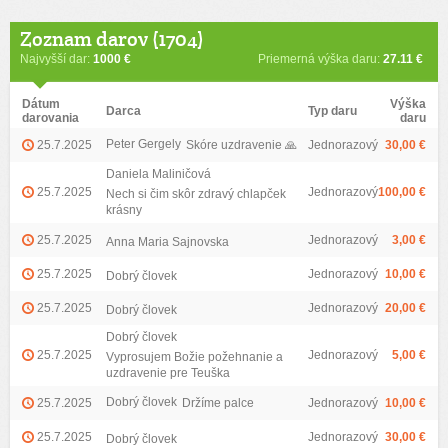
Zoznam darov (1704)
Najvyšší dar:
1000 €
Priemerná výška daru:
27.11 €
Dátum
Výška
Darca
Typ daru
darovania
daru
Peter Gergely
25.7.2025
Skóre uzdravenie 🙏
Jednorazový
30,00 €
Daniela Maliničová
25.7.2025
Jednorazový
100,00 €
Nech si čim skôr zdravý chlapček
krásny
25.7.2025
Jednorazový
3,00 €
Anna Maria Sajnovska
25.7.2025
Jednorazový
10,00 €
Dobrý človek
25.7.2025
Jednorazový
20,00 €
Dobrý človek
Dobrý človek
25.7.2025
Jednorazový
5,00 €
Vyprosujem Božie požehnanie a
uzdravenie pre Teuška
Dobrý človek
25.7.2025
Držíme palce
Jednorazový
10,00 €
25.7.2025
Jednorazový
30,00 €
Dobrý človek