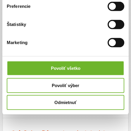
Preferencie
Poďakovanie a vývoj situácie
20. jún 2025
Štatistiky
Milí darcovia, za posledný mesiac sme opäť absolvovali
radioterapiu (ožiare) kde mal Theuško na ľavej strane uzlinu, kde
Marketing
sa na prešetrení ukázalo, že choroba sa vracia, podchytili sme to
včas. Avšak počas liečby rádioterapie sa nám na iných miestach
znova vytvorili nové ložiská a uzlina na opačnej strane a začíname
ako keby odznova, sme v ďalšej línii liečby, kde sa nám opäť
choroba vrátila.
Povoliť všetko
Nevieme čo bude ďalej, ale veríme v to najlepšie. Vzhľadom na
situáciu, budeme potrebovať ešte Vašu finančnú podporu a zbierať
ďalej peniažky na ďalšiu liečbu poprípade iné možnosti niekde v
zahraničí kde poisťovňa moc preplácať nechce a my nemáme čas
čakať. Ďakujem krásne za vašu pomoc, s pozdravom Theuškova
Povoliť výber
mamina 🙏❤️
Odmietnuť