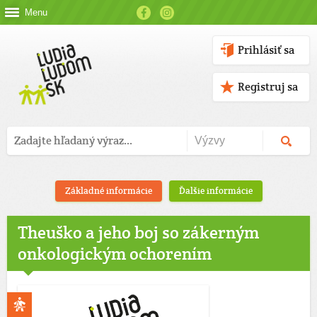
Menu
Prihlásiť sa
Registruj sa
Základné informácie
Ďalšie informácie
Theuško a jeho boj so zákerným
onkologickým ochorením