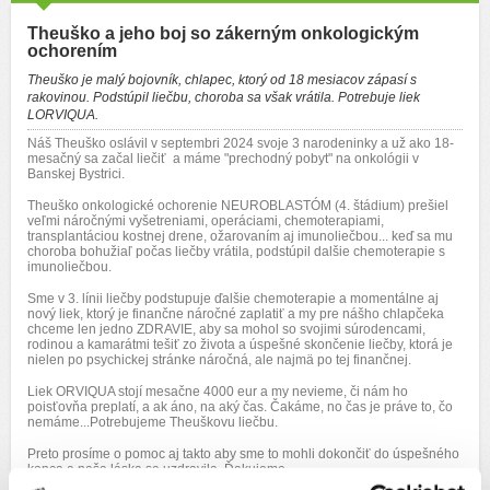
Theuško a jeho boj so zákerným onkologickým
ochorením
Theuško je malý bojovník, chlapec, ktorý od 18 mesiacov zápasí s
rakovinou. Podstúpil liečbu, choroba sa však vrátila. Potrebuje liek
LORVIQUA.
Náš Theuško oslávil v septembri 2024 svoje 3 narodeninky a už ako 18-
mesačný sa začal liečiť a máme "prechodný pobyt" na onkológii v
Banskej Bystrici.
Theuško onkologické ochorenie NEUROBLASTÓM (4. štádium) prešiel
veľmi náročnými vyšetreniami, operáciami, chemoterapiami,
transplantáciou kostnej drene, ožarovaním aj imunoliečbou... keď sa mu
choroba bohužiaľ počas liečby vrátila, podstúpil dalšie chemoterapie s
imunoliečbou.
Sme v 3. línii liečby podstupuje ďalšie chemoterapie a momentálne aj
nový liek, ktorý je finančne náročné zaplatiť a my pre nášho chlapčeka
chceme len jedno ZDRAVIE, aby sa mohol so svojimi súrodencami,
rodinou a kamarátmi tešiť zo života a úspešné skončenie liečby, ktorá je
nielen po psychickej stránke náročná, ale najmä po tej finančnej.
Liek
ORVIQUA
stojí mesačne 4000 eur a my nevieme, či nám ho
poisťovňa preplatí, a ak áno, na aký čas. Čakáme, no čas je práve to, čo
nemáme...Potrebujeme Theuškovu liečbu.
Preto prosíme o pomoc aj takto aby sme to mohli dokončiť do úspešného
konca a naša láska sa uzdravila. Ďakujeme