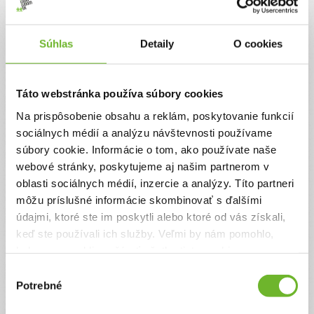
Súhlas
Detaily
O cookies
Aktualizácie
Táto webstránka používa súbory cookies
Rozlúčka s Theuškom
24. júl 2025
Na prispôsobenie obsahu a reklám, poskytovanie funkcií
sociálnych médií a analýzu návštevnosti používame
súbory cookie. Informácie o tom, ako používate naše
Milí darcovia, priatelia a všetci, ktorí ste stáli pri nás,
webové stránky, poskytujeme aj našim partnerom v
s obrovskou bolesťou v srdci vám chceme oznámiť, že náš
oblasti sociálnych médií, inzercie a analýzy. Títo partneri
milovaný synček Theuško nás opustil. Napriek všetkej snahe
lekárov, jeho neuveriteľnej sile a vašej nesmiernej podpore, jeho
môžu príslušné informácie skombinovať s ďalšími
telo už nedokázalo ďalej bojovať.
údajmi, ktoré ste im poskytli alebo ktoré od vás získali,
Ďakujeme vám z celého srdca, že ste boli súčasťou jeho príbehu.
keď ste používali ich služby. Veľmi by nám pomohlo,
Vaša pomoc – či už finančná, alebo ľudská – nám dodávala nádej,
silu a vedomie, že na to nie sme sami.
keby sme mohli používať všetky tieto cookies.
Výber
Potrebné
súhlasu