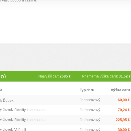
i vašu podporu vážime.
50)
Najvyšší dar:
2585 €
Priemerná výška daru:
31.52 €
ca
Typ daru
Výška daru
Jednorazový
60,00 €
k Ďubek
ý človek
Fidelity International
Jednorazový
70,24 €
ý človek
Fidelity International
Jednorazový
225,95 €
ý človek
Veľa síl...
Jednorazový
30,00 €