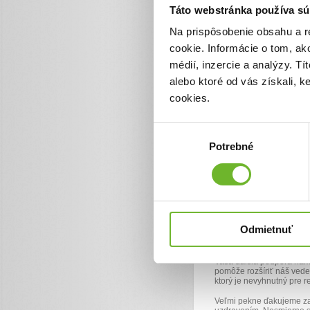
Táto webstránka používa sú
Na prispôsobenie obsahu a r
Aktualizácie
cookie. Informácie o tom, ak
médií, inzercie a analýzy. Tí
alebo ktoré od vás získali, 
Priatelia, pod
cookies.
8. apr 2025
Výber
Milí priatelia a podporova
prijmite naše úprimné po
Potrebné
súhlasu
vďaka vašej štedrej pomo
domácom prostredí s jeho 
Zároveň sme vďaka vám mo
naplno venovať 24/7 staro
Výsledky zo zaobstaraných
jeho mozog má schopnosť 
obrovskú nádej nielen pre
Odmietnuť
Rovnako sa nám pre Alank
Na základe nových poznat
kľúčové pre jeho pokrok.
Vaša ďalšia podpora nám 
pomôže rozšíriť náš ved
ktorý je nevyhnutný pre re
Veľmi pekne ďakujeme za