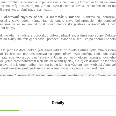
 mať problém s vývinom a po jedle mával silné bolesti, z ktorých až kričal, červené
 Keď mal môj brat osem, bol v roku 2020 na hranici života. Nečakane musel do
li agresívny zhubný nádor na mozgu.
32 ožarovaní zbytkov nádoru a metastáz v mieche
. Alankovi sa, bohužiaľ,
 ostal v stave bdelej kómy. Napriek tomuto stavu bol prepustení do domácej
 deň sme sa museli naučiť obsluhovať medicínske prístroje, odsávať Alana cez
eňať kanyly.
ť, no Alan je hrdina s obrovskou vôľou uzdraviť sa, a dnes napreduje. Dokáže
ať na zvuky, má reflexy a s našou pomocou zvládne aj sed – čo po operácii nebolo
asti, jedna v ktorej potrebujete Alana udržať pri živote a druhá výskumná, v ktorej
odičia sa museli pretransformovať na zdravotníkov a výskumníkov, ktorí monitorujú
sú saturácia, tep a dychová frekvencia. Údaje pomocou otcom naprogramovaného
ocujeme prostredníctvom nich nielen okamžitý stav, ale aj efektívnosť nasadenej
zultované s lekármi, odborníkmi na bdelú kómu a výskumníkmi v oblasti Alanovej
u nájsť riešenie, preto je Alanov stav významný aj pre pomoc iným rodinám.
-hodinovú nepretržitú starostlivosť oboch rodičov
, ktorí tým pádom stratili
odpora štátu sa obmedzuje na skromný opatrovateľský príspevok, ktorý pokrýva
čbu, rehabilitáciu, medicínske prístroje a každodenné výdavky. Aby sme mohli
 o Alanka, potrebujeme pomoc, už len prístroj na domáce merania EEG, ktorý umožní
jí
20 000 eur.
u, aby mohol Alan žiť v dôstojných podmienkach a aby jeho rodičia zvládali
 jeho starostlivosťou. Veľmi pekne všetkým ďakujeme.
Detaily
Denník N)