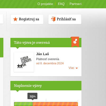
O projekte
FAQ
Partneri
Registruj sa
Prihlásiť sa
Táto výzva je overená
Ján Laš
Platnosť overenia
od 8. decembra 2024
Viac
Naplnenie výzvy
29
%