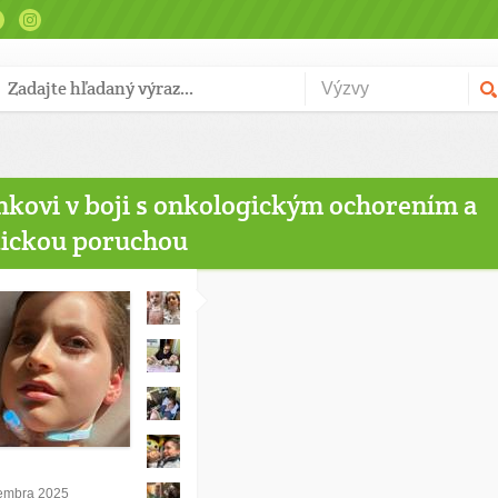
ovi v boji s onkologickým ochorením a
tickou poruchou
cembra 2025