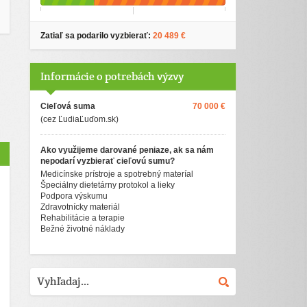
Zatiaľ sa podarilo vyzbierať:
20 489 €
Informácie o potrebách výzvy
Cieľová suma
70 000 €
(cez ĽudiaĽuďom.sk)
Ako využijeme darované peniaze, ak sa nám
nepodarí vyzbierať cieľovú sumu?
Medicínske prístroje a spotrebný materíal
Špeciálny dietetárny protokol a lieky
Podpora výskumu
Zdravotnícky materiál
Rehabilitácie a terapie
Bežné životné náklady