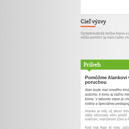
Cieľ výzvy
Symptomatická liečba Alana a 
môže pomôcť aj iným ťažko c
Príbeh
Pomôžme Alankovi v
poruchou
Alan bude mať onedlho triná
autizmu, k tomu aj vážnu me
kóma. V takomto stave je ch
rodiny a špeciálnej pedago
Alanko je môj už skoro trin
stále obrovskú vôľu prežiť 
rodičom, manželom Zore a P
Keď mal Alan tri roky, za