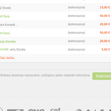
Jednorazový
15,00 €
ý človek
Jednorazový
50,00 €
rt Sura
Jednorazový
20,00 €
ra Kovarik ...
Jednorazový
50,00 €
rt Sura
Jednorazový
20,00 €
uraj chrenka
 novota
veľa šťastia
Jednorazový
5,00 €
čítať ďalšie...
Nahlásiť
Stránka obsahuje nepravdivé, urážajúce alebo neetické informácie