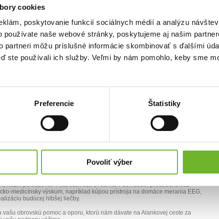
bory cookies
eklám, poskytovanie funkcií sociálnych médií a analýzu návšte
o používate naše webové stránky, poskytujeme aj našim partner
to partneri môžu príslušné informácie skombinovať s ďalšími údaj
keď ste používali ich služby. Veľmi by nám pomohlo, keby sme mo
porovatelia, ĎAKUJEME
telia,
ďakovanie. Chceme sa s vami podeliť o významný pokrok, ktorý sme dosiahli
Preferencie
Štatistiky
ci. Vaša podpora nám umožnila zabezpečiť Alankovi dôstojnú starostlivosť v
najbližšími, bez nutnosti hospitalizácie, a pokryť s tým spojené náklady.
hli rozšíriť náš vedecký medicínsky výskum. Ako rodina sme sa tak mohli
stlivosti a hľadať liečbu pre Alanka.
 medicínskych prístrojov potvrdili, že Alankovi je možné zlepšiť vedomie a
ďalej sa regenerovať. Avšak najdôležitejšie je, že naše zistenia prinášajú
 Alanka, ale aj pre iné ťažko choré deti, ktorým sa snažíme pomáhať.
Povoliť výber
a podarila zabezpečiť špecializovaná neurorehabilitácia priamo u nás doma.
kov z medicínskych prístrojov sme mohli prispôsobiť metódy liečby, čo je
umožní pokračovať v starostlivosti o Alanka v domácom prostredí a tiež
ecko-medicínsky výskum, napríklad kúpou prístroja na domáce merania EEG,
alizáciu budúcej hlbšej liečby.
 vašu obrovskú pomoc a oporu, ktorú nám dávate na Alankovej ceste za