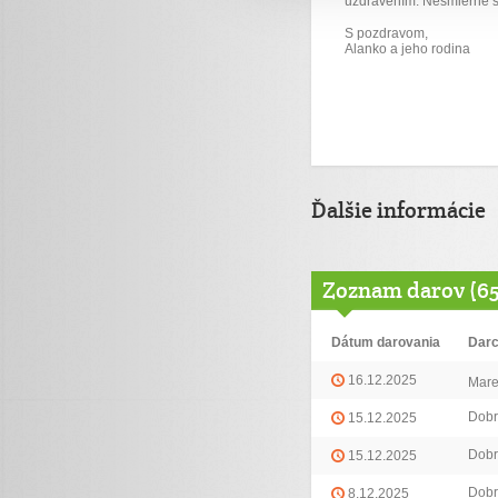
uzdravením. Nesmierne s
S pozdravom,
Alanko a jeho rodina
Ďalšie informácie
Zoznam darov (6
Dátum darovania
Dar
16.12.2025
Mare
Dobr
15.12.2025
Dobr
15.12.2025
Dobr
8.12.2025