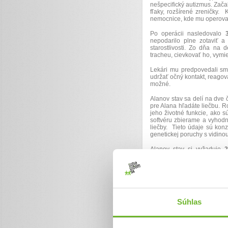
nešpecifický autizmus. Začal
fľaky, rozšírené zreničky.
nemocnice, kde mu operova
Po operácii nasledovalo
nepodarilo plne zotaviť a
starostlivosti. Zo dňa na
tracheu, cievkovať ho, vymi
Lekári mu predpovedali smr
udržať očný kontakt, reagov
možné.
Alanov stav sa delí na dve č
pre Alana hľadáte liečbu. R
jeho životné funkcie, ako 
softvéru zbierame a vyhodn
liečby. Tieto údaje sú kon
genetickej poruchy s vidino
Alanov stav si vyžaduje
24
možnosť chodiť do práce. P
len zlomok nákladov na lie
pokračovať v starostlivosti
realizovať budúcu liečbu sto
Každý dar prispieva k tom
každodenné výzvy spojené s
Súhlas
Foto 8-9:
Vladimír Šimíček (