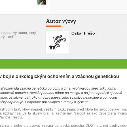
Autor výzvy
podpora výskumu, ktorý
Oskar Frešo
horým deťom
 boji s onkologickým ochorením a vzácnou genetickou
sť rokov. Má vzácnu genetickú poruchu a z nej vyplývajúcu špecifickú formu
tabolickú poruchu. Neskôr pribudol nádor na mozgu a po jeho operácii aj bdelá
lapec už takmer päť rokov, no prospieva, jeho svalstvo neatrofuje a pomocou
gičky napreduje. Podporme boj chlapca a rodiny a výskum.
ásťročný brat, ktorý napriek všetkým ťažkostiam, pred ktoré ho život postavil, má
a uzdraviť sa. Je to skvelý brat, aj keď je iný. Narodil sa ako tretie dieťa mojím
avlovi Frešovi.
čala sa u neho prejavovať vzácna genetická porucha DLG4 a z nej vyplývajúci