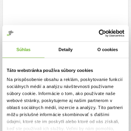
Ďakujeme za podporu! Pokračujeme v
boji spolu s Adamkom ❤️
Súhlas
Detaily
O cookies
21. jan 2026
Táto webstránka používa súbory cookies
Milí podporovatelia Adamka. Veľmi ste Adamkovi pomohli a
pomáhate. Nevzdávame sa a pokračujeme v terapiách a
Na prispôsobenie obsahu a reklám, poskytovanie funkcií
logopedických cvičeniach, čakajú nás ďalšie sedenia a aj lekárske
vyšetrenia v súvislosti s Adamkovými diagnózami, aj keď je to
sociálnych médií a analýzu návštevnosti používame
náročné, keďže veľa času Adamko trávi na vyšetreniach a
súbory cookie. Informácie o tom, ako používate naše
terapiách. Adamko posledný polrok absolvoval terapie ako :
canisterapiu so psíkom, hipoterapiu s koníkmi,
masáže a
webové stránky, poskytujeme aj našim partnerom v
fyzioterapiu.
oblasti sociálnych médií, inzercie a analýzy. Títo partneri
Kde je vôľa, tam je cesta a tam je aj Adamkova
môžu príslušné informácie skombinovať s ďalšími
nádej.
údajmi, ktoré ste im poskytli alebo ktoré od vás získali,
A my nestratíme nádej mu pomôcť.
ĎAKUJEME!
keď ste používali ich služby. Veľmi by nám pomohlo,