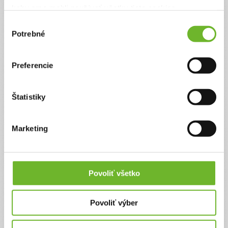
keby sme mohli používať všetky tieto cookies.
Adamko pokračuje v boji a my s ním.
Veľmi si vážime, že pomáhate
Adamkovi. Ďakujeme
, nedá sa to ani slovami opísať, ale ďakujeme
za všetko❤️
Výber
Potrebné
súhlasu
Preferencie
Štatistiky
Poďakovanie❤️
22. dec 2025
Marketing
Ďakujeme všetkým, ktorí ste dali šancu a nádej Adamkovi. Nádej a
silu, ktorú tak veľmi potrebuje. Krásne požehnané sviatky. Adamko
pozdravuje a ďakujem úsmevom. ĎAKUJEME.
❤️
Povoliť všetko
Povoliť výber
Ďakujeme za podporu !❤️