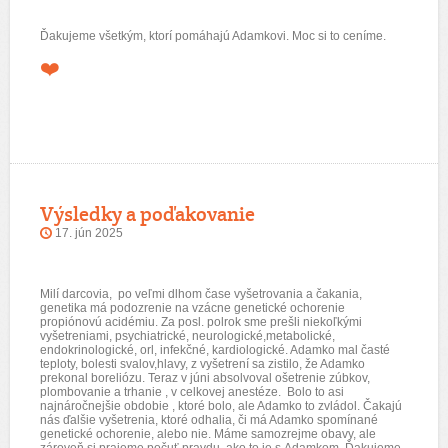
Ďakujeme všetkým, ktorí pomáhajú Adamkovi. Moc si to ceníme.
❤️
Výsledky a poďakovanie
17. jún 2025
Milí darcovia,
po veľmi dlhom čase vyšetrovania
a čakania,
genetika má podozrenie na vzácne genetické ochorenie
propiónovú acidémiu. Za posl. polrok sme prešli niekoľkými
vyšetreniami, psychiatrické, neurologické,metabolické,
endokrinologické, orl, infekčné, kardiologické. Adamko mal časté
teploty, bolesti svalov,hlavy, z vyšetrení sa zistilo, že Adamko
prekonal boreliózu. Teraz v júni absolvoval ošetrenie zúbkov,
plombovanie a trhanie , v celkovej anestéze.
Bolo to asi
najnáročnejšie obdobie , ktoré bolo, ale Adamko to zvládol. Čakajú
nás ďalšie vyšetrenia, ktoré odhalia, či má Adamko spomínané
genetické ochorenie, alebo nie. Máme samozrejme obavy, ale