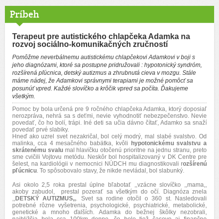
Príbeh
Terapeut pre autistického chlapčeka Adamka na
rozvoj sociálno-komunikačných zručností
Pomôžme neverbálnemu autistickému chlapčekovi Adamkovi v boji s
jeho diagnózami, ktoré sa postupne pridružovali : hypotonický syndróm,
rozšírená pľúcnica, detský autizmus a zhrubnutá cieva v mozgu. Stále
máme nádej, že Adamkovi správnymi terapiami je možné pomôcť sa
posunúť vpred. Každé slovíčko a krôčik vpred sa počíta. Ďakujeme
všetkým.
Pomoc by bola určená pre 9 ročného chlapčeka Adamka, ktorý doposiaľ
nerozpráva, nehrá sa s deťmi, nevie vyhodnotiť nebezpečenstvo. Nevie
povedať, čo ho bolí, trápi. Iné deti sa učia dávno čítať, Adamko sa snaží
povedať prvé slabiky.
Hneď ako uzrel svet nezakričal, bol celý modrý, mal slabé svalstvo. Od
malinka, cca 4 mesačného babätka, kvôli
hypotonickému svalstvu a
skrátenému svalu
mal hlavičku otočenú prioritne na jednu stranu, preto
sme cvičili Vojtovu metódu. Neskôr bol hospitalizovaný v DK Centre pre
šelest, na kardiológii v nemocnici NÚDCH mu diagnostikovali r
ozšírenú
pľúcnicu
. To spôsobovalo stavy, že nikde nevládal, bol slabunký.
Asi okolo 2,5 roka prestal úplne bľabotať ,,vzácne slovíčko ,,mama,,
akoby zabudol, prestal pozerať sa všetkým do očí. Diagnóza znela
,,
DETSKÝ AUTIZMUS,,
. Svet sa rodine otočil o 360 st. Nasledovali
potrebné rôzne vyšetrenia, psychologické, psychiatrické, metabolické,
genetické a mnoho ďalších. Adamka do bežnej škôlky nezobrali,