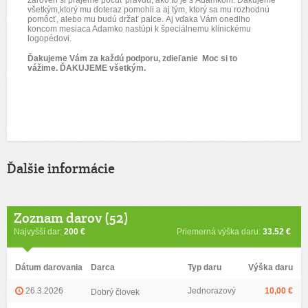
zároveň si prajeme počuť pravdu, ako to je s Adamkom. Ďakujeme
všetkým,ktorý mu doteraz pomohli a aj tým, ktorý sa mu rozhodnú
pomôcť, alebo mu budú držať palce. Aj vďaka Vám onedlho
koncom mesiaca Adamko nastúpi k špeciálnemu klinickému
logopédovi.
Ďakujeme Vám za každú podporu, zdieľanie
Moc si to
vážime.
ĎAKUJEME všetkým.
Ďalšie informácie
Zoznam darov (52)
Najvyšší dar:
200 €
Priemerná výška daru:
33.52 €
Dátum darovania
Darca
Typ daru
Výška daru
26.3.2026
Jednorazový
10,00 €
Dobrý človek