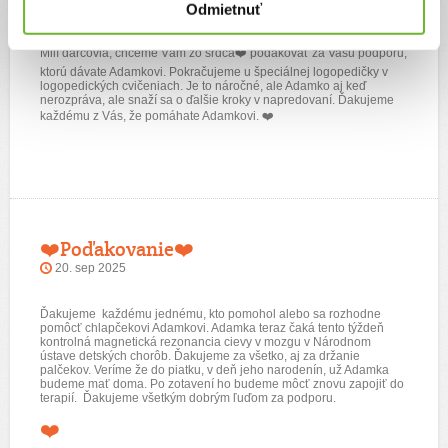
21. nov 2025
Odmietnuť
Milí darcovia, chceme Vám zo srdca
❤️
poďakovať za Vašu podporu,
ktorú dávate Adamkovi. Pokračujeme u špeciálnej logopedičky v
logopedických cvičeniach. Je to náročné, ale Adamko aj keď
nerozpráva, ale snaží sa o ďalšie kroky v napredovaní. Ďakujeme
každému z Vás, že pomáhate Adamkovi.
❤️
❤️Poďakovanie❤️
20. sep 2025
Ďakujeme každému jednému, kto pomohol alebo sa rozhodne
pomôcť chlapčekovi Adamkovi. Adamka teraz čaká tento týždeň
kontrolná magnetická rezonancia cievy v mozgu v Národnom
ústave detských chorôb. Ďakujeme za všetko, aj za držanie
palčekov. Veríme že do piatku, v deň jeho narodenín, už Adamka
budeme mať doma. Po zotavení ho budeme môcť znovu zapojiť do
terapií. Ďakujeme všetkým dobrým ľuďom za podporu.
❤️