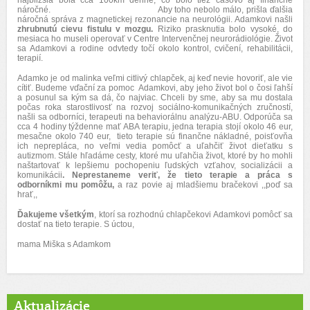
najbližšia bola cca 100km denne, čo bolo tiež časovo aj finančne
náročné. Aby toho nebolo málo, prišla ďalšia
náročná správa z magnetickej rezonancie na neurológii. Adamkovi našli
zhrubnutú cievu fistulu v mozgu.
Riziko prasknutia bolo vysoké, do
mesiaca ho museli operovať v Centre Intervenčnej neurorádiológie. Život
sa Adamkovi a rodine odvtedy točí okolo kontrol, cvičení, rehabilitácii,
terapií.
Adamko je od malinka veľmi citlivý chlapček, aj keď nevie hovoriť, ale vie
cítiť.
Budeme vďační za pomoc Adamkovi, aby jeho život bol o čosi ľahší
a posunul sa kým sa dá, čo najviac. Chceli by sme, aby sa mu dostala
počas roka starostlivosť na rozvoj sociálno-komunikačných zručností,
našli sa odborníci, terapeuti na behaviorálnu analýzu-ABU. Odporúča sa
cca 4 hodiny týždenne mať ABA terapiu, jedna terapia stojí okolo 46 eur,
mesačne okolo 740 eur, tieto terapie sú
finančne nákladné, poisťovňa
ich neprepláca, no veľmi vedia pomôcť a uľahčiť život dieťatku s
autizmom
.
Stále hľadáme cesty, ktoré mu uľahčia život, ktoré by ho mohli
naštartovať k lepšiemu pochopeniu ľudských vzťahov, socializácii a
komunikácii
.
Neprestaneme veriť, že tieto terapie a práca s
odborníkmi mu pomôžu
,
a raz povie aj
mladšiemu bračekovi ,,poď sa
hrať,,
Ďakujeme všetkým
, ktorí sa rozhodnú chlapčekovi Adamkovi pomôcť sa
dostať na tieto terapie. S úctou,
mama Miška s Adamkom
Aktualizácie