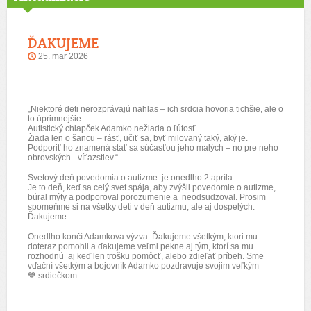
ĎAKUJEME
25. mar 2026
„Niektoré deti nerozprávajú nahlas – ich srdcia hovoria tichšie, ale o
to úprimnejšie.
Autistický chlapček Adamko nežiada o ľútosť.
Žiada len o šancu – rásť, učiť sa, byť milovaný taký, aký je.
Podporiť ho znamená stať sa súčasťou jeho malých – no pre neho
obrovských –víťazstiev.“
Svetový deň povedomia o autizme je onedlho 2 apríla.
Je to deň, keď sa celý svet spája, aby zvýšil povedomie o autizme,
búral mýty a podporoval porozumenie a neodsudzoval.
Prosim
spomeňme si na všetky deti v deň autizmu
, ale aj dospelých.
Ďakujeme.
Onedlho končí Adamkova výzva. Ďakujeme všetkým, ktori mu
doteraz pomohli a ďakujeme veľmi pekne aj tým, ktorí sa mu
rozhodnú
aj keď
len trošku pomôcť, alebo zdieľať príbeh. Sme
vďační všetkým a bojovník Adamko pozdravuje svojim veľkým
💙
srdiečkom.