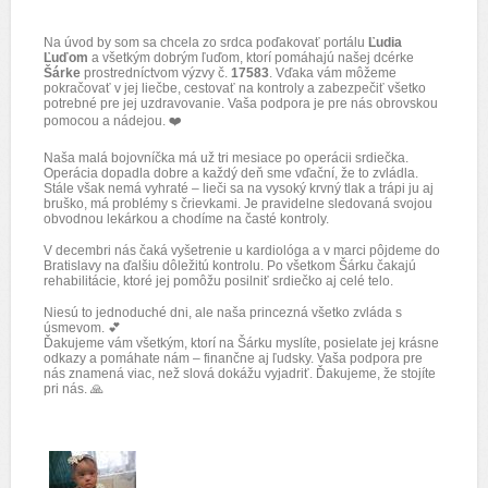
Na úvod by som sa chcela zo srdca poďakovať portálu
Ľudia
Ľuďom
a všetkým dobrým ľuďom, ktorí pomáhajú našej dcérke
Šárke
prostredníctvom výzvy č.
17583
. Vďaka vám môžeme
pokračovať v jej liečbe, cestovať na kontroly a zabezpečiť všetko
potrebné pre jej uzdravovanie. Vaša podpora je pre nás obrovskou
pomocou a nádejou.
❤️
Naša malá bojovníčka má už tri mesiace po operácii srdiečka.
Operácia dopadla dobre a každý deň sme vďační, že to zvládla.
Stále však nemá vyhraté – lieči sa na vysoký krvný tlak a trápi ju aj
bruško, má problémy s črievkami. Je pravidelne sledovaná svojou
obvodnou lekárkou a chodíme na časté kontroly.
V decembri nás čaká vyšetrenie u kardiológa a v marci pôjdeme do
Bratislavy na ďalšiu dôležitú kontrolu. Po všetkom Šárku čakajú
rehabilitácie, ktoré jej pomôžu posilniť srdiečko aj celé telo.
Niesú to jednoduché dni, ale naša princezná všetko zvláda s
úsmevom.
💕
Ďakujeme vám všetkým, ktorí na Šárku myslíte, posielate jej krásne
odkazy a pomáhate nám – finančne aj ľudsky. Vaša podpora pre
nás znamená viac, než slová dokážu vyjadriť. Ďakujeme, že stojíte
pri nás.
🙏