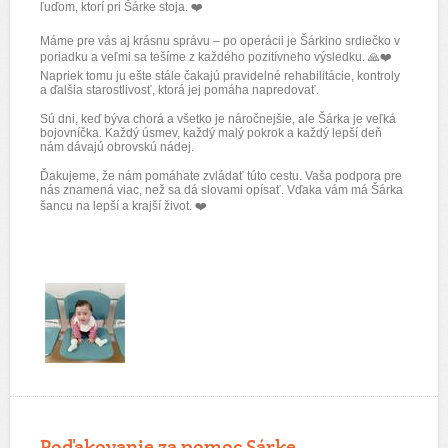
ľuďom, ktorí pri Šárke stoja.
❤️
Máme pre vás aj krásnu správu – po operácii je Šárkino srdiečko v
poriadku a veľmi sa tešíme z každého pozitívneho výsledku.
🙏❤️
Napriek tomu ju ešte stále čakajú pravidelné rehabilitácie, kontroly
a ďalšia starostlivosť, ktorá jej pomáha napredovať.
Sú dni, keď býva chorá a všetko je náročnejšie, ale Šárka je veľká
bojovníčka. Každý úsmev, každý malý pokrok a každý lepší deň
nám dávajú obrovskú nádej.
Ďakujeme, že nám pomáhate zvládať túto cestu. Vaša podpora pre
nás znamená viac, než sa dá slovami opísať. Vďaka vám má Šárka
šancu na lepší a krajší život.
❤️
Poďakovanie za pomoc Sárke