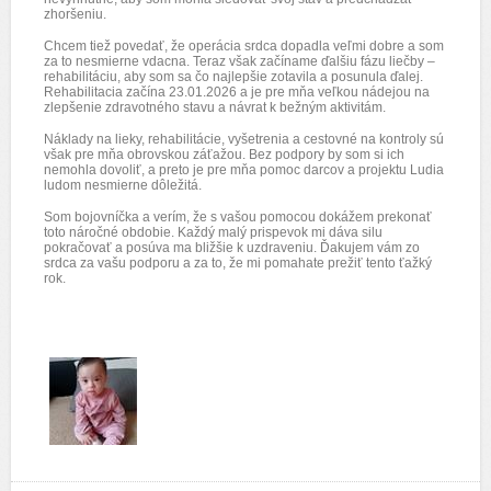
zhoršeniu.
Chcem tiež povedať, že operácia srdca dopadla veľmi dobre a som
za to nesmierne vdacna. Teraz však začíname ďalšiu fázu liečby –
rehabilitáciu, aby som sa čo najlepšie zotavila a posunula ďalej.
Rehabilitacia začína 23.01.2026 a je pre mňa veľkou nádejou na
zlepšenie zdravotného stavu a návrat k bežným aktivitám.
Náklady na lieky, rehabilitácie, vyšetrenia a cestovné na kontroly sú
však pre mňa obrovskou záťažou. Bez podpory by som si ich
nemohla dovoliť, a preto je pre mňa pomoc darcov a projektu Ludia
ludom nesmierne dôležitá.
Som bojovníčka a verím, že s vašou pomocou dokážem prekonať
toto náročné obdobie. Každý malý prispevok mi dáva silu
pokračovať a posúva ma bližšie k uzdraveniu. Ďakujem vám zo
srdca za vašu podporu a za to, že mi pomahate prežiť tento ťažký
rok.