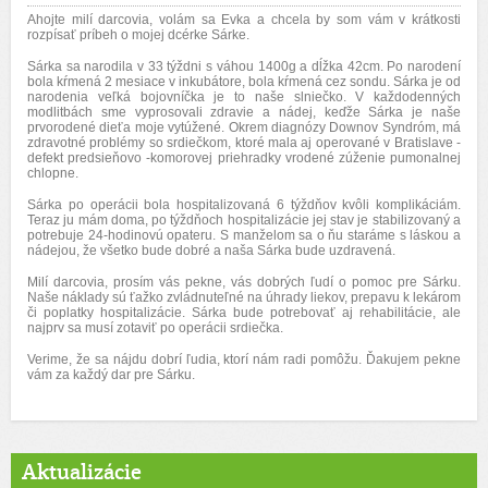
Ahojte milí darcovia, volám sa Evka a chcela by som vám v krátkosti
rozpísať príbeh o mojej dcérke Sárke.
Sárka sa narodila v 33 týždni s váhou 1400g a dĺžka 42cm. Po narodení
bola kŕmená 2 mesiace v inkubátore, bola kŕmená cez sondu. Sárka je od
narodenia veľká bojovníčka je to naše slniečko. V každodenných
modlitbách sme vyprosovali zdravie a nádej, keďže Sárka je naše
prvorodené dieťa moje vytúžené. Okrem diagnózy Downov Syndróm, má
zdravotné problémy so srdiečkom, ktoré mala aj operované v Bratislave -
defekt predsieňovo -komorovej priehradky vrodené zúženie pumonalnej
chlopne.
Sárka po operácii bola hospitalizovaná 6 týždňov kvôli komplikáciám.
Teraz ju mám doma, po týždňoch hospitalizácie jej stav je stabilizovaný a
potrebuje 24-hodinovú opateru. S manželom sa o ňu staráme s láskou a
nádejou, že všetko bude dobré a naša Sárka bude uzdravená.
Milí darcovia, prosím vás pekne, vás dobrých ľudí o pomoc pre Sárku.
Naše náklady sú ťažko zvládnuteľné na úhrady liekov, prepavu k lekárom
či poplatky hospitalizácie. Sárka bude potrebovať aj rehabilitácie, ale
najprv sa musí zotaviť po operácii srdiečka.
Verime, že sa nájdu dobrí ľudia, ktorí nám radi pomôžu. Ďakujem pekne
vám za každý dar pre Sárku.
Aktualizácie