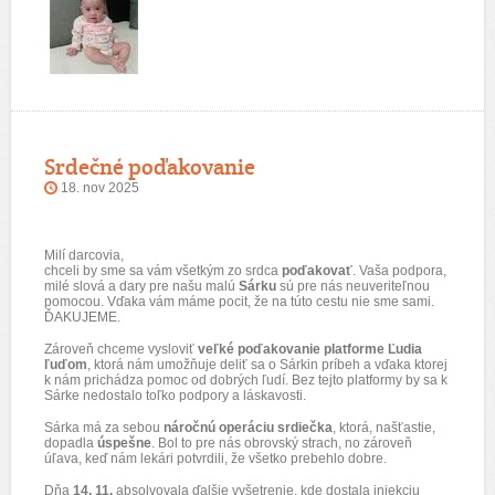
Srdečné poďakovanie
18. nov 2025
Milí darcovia,
chceli by sme sa vám všetkým zo srdca
poďakovať
. Vaša podpora,
milé slová a dary pre našu malú
Sárku
sú pre nás neuveriteľnou
pomocou. Vďaka vám máme pocit, že na túto cestu nie sme sami.
ĎAKUJEME.
Zároveň chceme vysloviť
veľké poďakovanie platforme Ľudia
ľuďom
, ktorá nám umožňuje deliť sa o Sárkin príbeh a vďaka ktorej
k nám prichádza pomoc od dobrých ľudí. Bez tejto platformy by sa k
Sárke nedostalo toľko podpory a láskavosti.
Sárka má za sebou
náročnú operáciu srdiečka
, ktorá, našťastie,
dopadla
úspešne
. Bol to pre nás obrovský strach, no zároveň
úľava, keď nám lekári potvrdili, že všetko prebehlo dobre.
Dňa
14. 11.
absolvovala ďalšie vyšetrenie, kde dostala injekciu