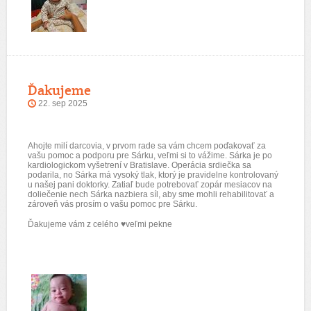
Ďakujeme
22. sep 2025
Ahojte milí darcovia, v prvom rade sa vám chcem poďakovať za
vašu pomoc a podporu pre Sárku, veľmi si to vážime. Sárka je po
kardiologickom vyšetrení v Bratislave. Operácia srdiečka sa
podarila, no Sárka má vysoký tlak, ktorý je pravidelne kontrolovaný
u našej pani doktorky. Zatiaľ bude potrebovať zopár mesiacov na
doliečenie nech Sárka nazbiera síl, aby sme mohli rehabilitovať a
zároveň vás prosím o vašu pomoc pre Sárku.
Ďakujeme vám z celého ♥️veľmi pekne