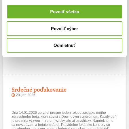
Dňa 23. marca nás čaká kontrola v Bratislava, kde lekári zhodnotia
jej zdravotný stav a určia ďalší postup. Na túto kontrolu sa
Povoliť všetko
pripravujeme s pokorou a nádejou, že výsledky budú priaznivé.
Z celého srdca ďakujeme platforme ĽudiaĽuďom.sk za možnosť
osloviť dobrých ľudí a za sprostredkovanie pomoci. Obrovská vďaka
Povoliť výber
patrí aj všetkým darcom, ktorí nám finančne aj morálne pomáhajú.
Každé euro, každé zdieľanie a každá modlitba pre nás znamenajú
viac, než sa dá slovami vyjadriť.
Odmietnuť
Ďakujeme, že stojíte pri nás.
❤️
Srdečné poďakovanie
20. jan 2026
Dňa 14.01.2026 uplynul presne jeden rok od začiatku môjho
zdravotného boja, ktorý súvisí s Downovým syndrómom. Každý deň
je pre mňa výzvou – nielen fyzicky, ale aj psychicky. Napriek tomu
sa nevzdávam a bojujem ďalej. Pravidelné lekárske kontroly sú
nevyhnutné, aby som mohla sledovať svoj stav a predchádzať