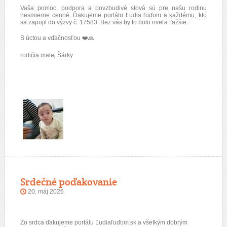
Vaša pomoc, podpora a povzbudivé slová sú pre našu rodinu
nesmierne cenné. Ďakujeme portálu Ľudia ľuďom a každému, kto
sa zapojil do výzvy č. 17583. Bez vás by to bolo oveľa ťažšie.
S úctou a vďačnosťou
❤️🙏
rodičia malej Šárky
Srdečné poďakovanie
20. máj 2026
Zo srdca ďakujeme portálu Ľudiaľuďom.sk a všetkým dobrým