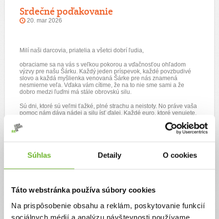
Srdečné poďakovanie
20. mar 2026
Milí naši darcovia, priatelia a všetci dobrí ľudia,
obraciame sa na vás s veľkou pokorou a vďačnosťou ohľadom
výzvy pre našu Šárku. Každý jeden príspevok, každé povzbudivé
slovo a každá myšlienka venovaná Šárke pre nás znamená
nesmierne veľa. Vďaka vám cítime, že na to nie sme sami a že
dobro medzi ľuďmi má stále obrovskú silu.
Sú dni, ktoré sú veľmi ťažké, plné strachu a neistoty. No práve vaša
pomoc nám dáva nádej a silu ísť ďalej. Každé euro, ktoré venujete,
je pre nás krokom bližšie k lepšej budúcnosti a šanci na kvalitnejší
život pre Šárku.
Z celého srdca ďakujeme všetkým, ktorí už pomohli, aj tým, ktorí na
Šárku myslia. Vaša podpora pre nás znamená viac, než sa dá
Súhlas
Detaily
O cookies
slovami opísať.
Veľké úprimné ĎAKUJEME patrí aj platforme Ľudia ľuďom, ktorá
nám umožnila túto výzvu zverejniť a spojila nás s ľuďmi s dobrým
srdcom.
Táto webstránka používa súbory cookies
Ďakujeme, že stojíte pri nás
❤️
Na prispôsobenie obsahu a reklám, poskytovanie funkcií
sociálnych médií a analýzu návštevnosti používame