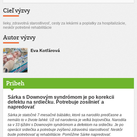
Cieľ výzvy
lieky, zdravotná starostlivosť, cesty za lekármi a poplatky za hospitalizácie,
neskôr potrebné rehabilitácie
Autor výzvy
Eva Kotľárová
Príbeh
Sárka s Downovým syndrómom je po korekcii
defektu na srdiečku. Potrebuje zosilnieť a
napredovať
Sárka je statočné 7-mesačné bábätko, ktoré sa narodilo predčasne a
nemálo to v živote ľahké. Už od narodenia je veľká bojovníčka. Narodila
sa v 33 týždni s Downovým syndrómom a defektom na srdiečku. Je po
operácii srdiečka a potrebuje zvýšenú zdravotnú starostlivosť. Neskôr
bude potrebovať aj rehabilitácie. Pomôžme Sárke napredovať.