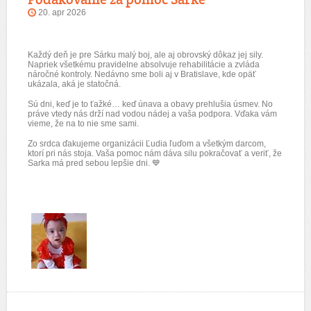
20. apr 2026
Každý deň je pre Sárku malý boj, ale aj obrovský dôkaz jej sily.
Napriek všetkému pravidelne absolvuje rehabilitácie a zvláda
náročné kontroly. Nedávno sme boli aj v Bratislave, kde opäť
ukázala, aká je statočná.
Sú dni, keď je to ťažké… keď únava a obavy prehlušia úsmev. No
práve vtedy nás drží nad vodou nádej a vaša podpora. Vďaka vám
vieme, že na to nie sme sami.
Zo srdca ďakujeme organizácii Ľudia ľuďom a všetkým darcom,
ktorí pri nás stoja. Vaša pomoc nám dáva silu pokračovať a veriť, že
Sarka má pred sebou lepšie dni.
💙