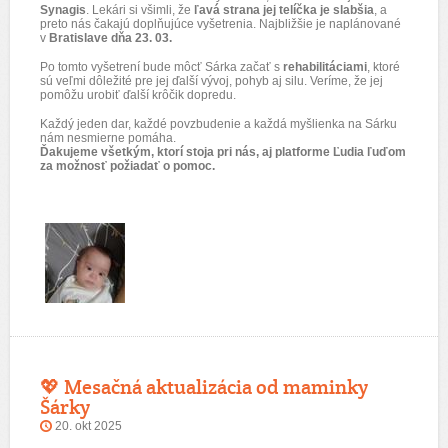
Synagis
. Lekári si všimli, že
ľavá strana jej telíčka je slabšia
, a
preto nás čakajú doplňujúce vyšetrenia. Najbližšie je naplánované
v
Bratislave dňa 23. 03.
Po tomto vyšetrení bude môcť Sárka začať s
rehabilitáciami
, ktoré
sú veľmi dôležité pre jej ďalší vývoj, pohyb aj silu. Veríme, že jej
pomôžu urobiť ďalší krôčik dopredu.
Každý jeden dar, každé povzbudenie a každá myšlienka na Sárku
nám nesmierne pomáha.
Ďakujeme všetkým, ktorí stoja pri nás, aj platforme Ľudia ľuďom
za možnosť požiadať o pomoc.
💖 Mesačná aktualizácia od maminky
Šárky
20. okt 2025