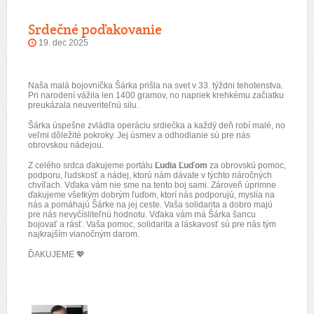
Srdečné poďakovanie
19. dec 2025
Naša malá bojovníčka Šárka prišla na svet v 33. týždni tehotenstva.
Pri narodení vážila len 1400 gramov, no napriek krehkému začiatku
preukázala neuveriteľnú silu.
Šárka úspešne zvládla operáciu srdiečka a každý deň robí malé, no
veľmi dôležité pokroky. Jej úsmev a odhodlanie sú pre nás
obrovskou nádejou.
Z celého srdca ďakujeme portálu
Ľudia Ľuďom
za obrovskú pomoc,
podporu, ľudskosť a nádej, ktorú nám dávate v týchto náročných
chvíľach. Vďaka vám nie sme na tento boj sami. Zároveň úprimne
ďakujeme všetkým dobrým ľuďom, ktorí nás podporujú, myslia na
nás a pomáhajú Šárke na jej ceste. Vaša solidarita a dobro majú
pre nás nevyčísliteľnú hodnotu. Vďaka vám má Šárka šancu
bojovať a rásť. Vaša pomoc, solidarita a láskavosť sú pre nás tým
najkrajším vianočným darom.
ĎAKUJEME
💖