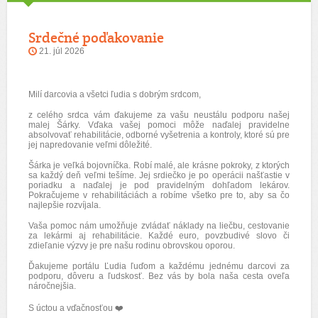
Srdečné poďakovanie
21. júl 2026
Milí darcovia a všetci ľudia s dobrým srdcom,
z celého srdca vám ďakujeme za vašu neustálu podporu našej
malej Šárky. Vďaka vašej pomoci môže naďalej pravidelne
absolvovať rehabilitácie, odborné vyšetrenia a kontroly, ktoré sú pre
jej napredovanie veľmi dôležité.
Šárka je veľká bojovníčka. Robí malé, ale krásne pokroky, z ktorých
sa každý deň veľmi tešíme. Jej srdiečko je po operácii našťastie v
poriadku a naďalej je pod pravidelným dohľadom lekárov.
Pokračujeme v rehabilitáciách a robíme všetko pre to, aby sa čo
najlepšie rozvíjala.
Vaša pomoc nám umožňuje zvládať náklady na liečbu, cestovanie
za lekármi aj rehabilitácie. Každé euro, povzbudivé slovo či
zdieľanie výzvy je pre našu rodinu obrovskou oporou.
Ďakujeme portálu Ľudia ľuďom a každému jednému darcovi za
podporu, dôveru a ľudskosť. Bez vás by bola naša cesta oveľa
náročnejšia.
S úctou a vďačnosťou
❤️