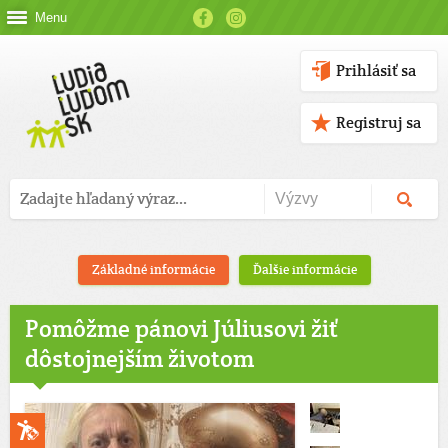
Menu
Prihlásiť sa
Registruj sa
Základné informácie
Ďalšie informácie
Pomôžme pánovi Júliusovi žiť
dôstojnejším životom