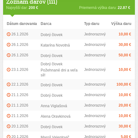
Zoznam darov (111)
Najvyšší dar:
200 €
Priemerná výška daru:
22.87 €
Dátum darovania
Darca
Typ daru
Výška daru
26.1.2026
Jednorazový
10,00 €
Dobrý človek
26.1.2026
Jednorazový
30,00 €
Katarína Novotná
26.1.2026
Jednorazový
50,00 €
Dobrý človek
Dobrý človek
23.1.2026
Jednorazový
10,00 €
Požehnané dni a veľa
síl!
22.1.2026
Jednorazový
100,00 €
Dobrý človek
21.1.2026
Jednorazový
10,00 €
Dobrý človek
21.1.2026
Jednorazový
20,00 €
Anna Viglašová
21.1.2026
Jednorazový
10,00 €
Alena Oravkinová
20.1.2026
Jednorazový
30,00 €
Dobrý človek
20.1.2026
Jednorazový
5,00 €
Maroš Valentovič