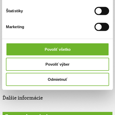
miestnosti, kde žije.
Štatistiky
Aktualizácie
Marketing
Podakovanie
15. jan 2026
Povoliť všetko
Veľmi pekne ďakujem všetkým dobrým ľudom za pomoc , vďaka
budem môcť zakúpiť pre psíka jedlo a pre seba lieky , teple
Povoliť výber
oblečenie , jedlo a dovoliť si výmenu okna a dverí . Srdečná vďaka
s pozdravom Július a najlepší priateľ psík Laky
Odmietnuť
Ďalšie informácie