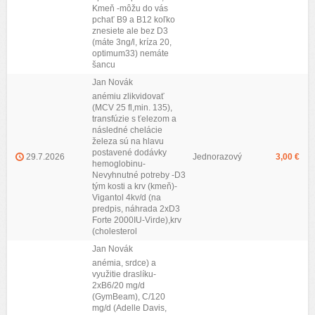
Kmeň -môžu do vás
pchať B9 a B12 koľko
znesiete ale bez D3
(máte 3ng/l, kríza 20,
optimum33) nemáte
šancu
Jan Novák
anémiu zlikvidovať
(MCV 25 fl,min. 135),
transfúzie s ťelezom a
následné chelácie
železa sú na hlavu
postavené dodávky
29.7.2026
Jednorazový
3,00 €
hemoglobinu-
Nevyhnutné potreby -D3
tým kosti a krv (kmeň)-
Vigantol 4kv/d (na
predpis, náhrada 2xD3
Forte 2000IU-Virde),krv
(cholesterol
Jan Novák
anémia, srdce) a
využitie draslíku-
2xB6/20 mg/d
(GymBeam), C/120
mg/d (Adelle Davis,