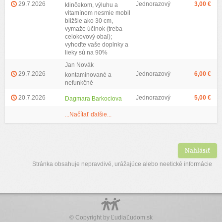
29.7.2026
Jednorazový
3,00 €
klinčekom, výluhu a
vitamínom nesmie mobil
bližšie ako 30 cm,
vymaže účinok (treba
celokovový obal);
vyhoďte vaše doplnky a
lieky sú na 90%
Jan Novák
29.7.2026
Jednorazový
6,00 €
kontaminované a
nefunkčné
20.7.2026
Jednorazový
5,00 €
Dagmara Barkociova
...Načítať ďalšie...
Nahlásiť
Stránka obsahuje nepravdivé, urážajúce alebo neetické informácie
© Copyright by
ĽudiaĽudom.sk