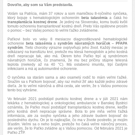
Dovoľte, aby som sa Vám predstavila.
Volám sa Patrícia, mám 37 rokov a som mamičkou 8-ročného synčeka,
ktorý bojuje s hematologickým ochorením
beta talasémia
a čaká ho
transplantácia kostnej drene
. Je jediný na Slovensku, komu budú kvôli
tomuto ochoreniu transplantovať kostnú dreň. Preto Vás opätovne prosím
o pomoc – bez Vašej pomoci to veľmi ťažko zvládneme.
Paťkovi bolo vo veku 8 mesiacov diagnostikované hematologické
ochorenie
beta talasémia
a
syndróm návratných horúčok – PFAPA
syndróm
. Tieto choroby výrazne ovplyvňujú jeho život. Každý mesiac je
odkázaný na transfúziu krvi, pretože mu klesá hemoglobín a jeho kostná
dreň nepracuje tak, ako má. Okrem toho Paťko trpí aj syndrómom
návratných horúčok, čo znamená, že mu bez príčiny stúpne telesná
teplota (niekedy až na 40 °C). Má oslabenú imunitu, trpí častými
infekciami a má aj autoimunitné ochorenie.
O synčeka sa starám sama a ako osamelý rodič to mám veľmi ťažké.
Snažím sa s Paťkom bojovať, aby raz mohol žiť ako každé jedno zdravé
dieťa. Je to veľmi náročná a dlhá cesta, ale verím, že s Vašou pomocou
tento boj vyhráme.
Vo februári 2021 podstúpil punkciu kostnej drene a v júli 2021 nám
lekárka z hematologickej a onkologickej ambulancie v Banskej Bystrici
oznámila, že Paťko musí podstúpiť transplantáciu kostnej drene, keďže
jeho kostná dreň nepracuje správne. Bola to pre mňa veľmi ťažká
informácia, ale za svojho synčeka a jeho zdravie budem bojovať do
posledného dychu. On je to najkrajšie, čo ma v živote postretlo, je mojím
šťastím. Veľmi sa o neho bojím, pretože ho čaká veľmi náročný proces,
ale verím, že to Paťko zvládne aj s Vašou pomocou. Od februára 2021 je
Paťko ZŤP.