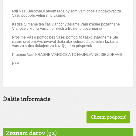
Milí Nasi Darcovia,v prvom rade by som Vam chcela podakovať,za
Vasu podporu,velmi si to vázime.
Kedze tu mame ten čas vianočný želame Vám krasne pozehnane
Vianoce v kruhu Vasich blizkích a Bozieho požehnania.
Prosime Vás o pomoc bez Vašej pomoci to ťažko zvladneme.Ste
našim svetlom.Vychovavat dieta ako jednorodic je velmi tazke.ja
vam zo srdca dakujem za kazdý jeden prispevok.
Prajeme Vam KRASNE VIANOCE A TO NAJHLAVNEJSIE ZDRAVIE
P+P
Ďalšie informácie
Chcem podporiť
Zoznam darov (92)