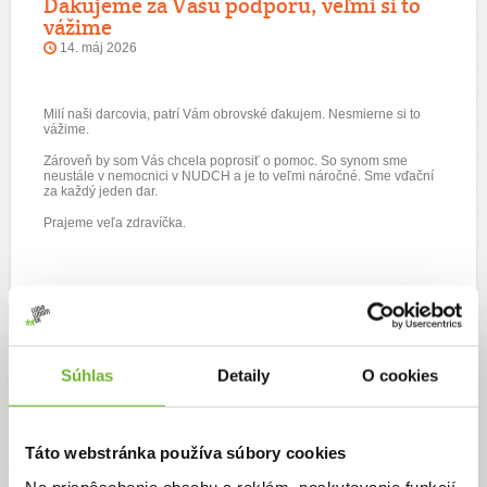
Ďakujeme za Vašu podporu, veľmi si to
vážime
14. máj 2026
Milí naši darcovia, patrí Vám obrovské ďakujem. Nesmierne si to
vážime.
Zároveň by som Vás chcela poprosiť o pomoc. So synom sme
neustále v nemocnici v NUDCH a je to veľmi náročné. Sme vďační
za každý jeden dar.
Prajeme veľa zdravíčka.
Ďakujeme za Vašu podporu veľmi si to
Súhlas
Detaily
O cookies
važime.
10. apr 2026
Táto webstránka používa súbory cookies
Milí Naši Darcovia,
Na prispôsobenie obsahu a reklám, poskytovanie funkcií
V prvom rade Vám neskutočne ďakujeme, za Vašu podporu.