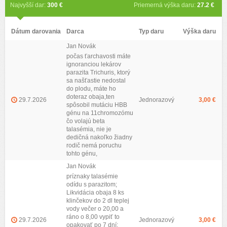
Najvyšší dar:
300 €
Priemerná výška daru:
27.2 €
Dátum darovania
Darca
Typ daru
Výška daru
Jan Novák
počas ťarchavosti máte
ignoranciou lekárov
parazita Trichuris, ktorý
sa našťastie nedostal
do plodu, máte ho
doteraz obaja,ten
29.7.2026
Jednorazový
3,00 €
spôsobil mutáciu HBB
génu na 11chromozómu
čo volajú beta
talasémia, nie je
dedičná nakoľko žiadny
rodič nemá poruchu
tohto génu,
Jan Novák
príznaky talasémie
odídu s parazitom;
Likvidácia obaja 8 ks
klinčekov do 2 dl teplej
vody večer o 20,00 a
ráno o 8,00 vypiť to
29.7.2026
Jednorazový
3,00 €
opakovať po 7 dní;