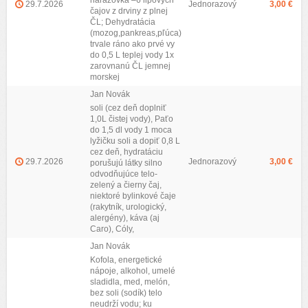
nárazovka –6 lipových
29.7.2026
Jednorazový
3,00 €
čajov z drviny z plnej
ČL; Dehydratácia
(mozog,pankreas,pľúca)
trvale ráno ako prvé vy
do 0,5 L teplej vody 1x
zarovnanú ČL jemnej
morskej
Jan Novák
soli (cez deň doplniť
1,0L čistej vody), Paťo
do 1,5 dl vody 1 moca
lyžičku soli a dopiť 0,8 L
cez deň, hydratáciu
29.7.2026
Jednorazový
3,00 €
porušujú látky silno
odvodňujúce telo-
zelený a čierny čaj,
niektoré bylinkové čaje
(rakytník, urologický,
alergény), káva (aj
Caro), Cóly,
Jan Novák
Kofola, energetické
nápoje, alkohol, umelé
sladidla, med, melón,
bez soli (sodík) telo
neudrží vodu; ku