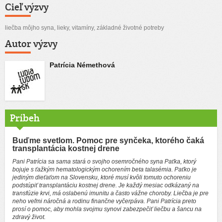
Cieľ výzvy
liečba môjho syna, lieky, vitamíny, základné životné potreby
Autor výzvy
Patrícia Némethová
Príbeh
Buďme svetlom. Pomoc pre synčeka, ktorého čaká
transplantácia kostnej drene
Pani Patrícia sa sama stará o svojho osemročného syna Paťka, ktorý
bojuje s ťažkým hematologickým ochorením beta talasémia. Paťko je
jediným dieťaťom na Slovensku, ktoré musí kvôli tomuto ochoreniu
podstúpiť transplantáciu kostnej drene. Je každý mesiac odkázaný na
transfúzie krvi, má oslabenú imunitu a často vážne choroby. Liečba je pre
neho veľmi náročná a rodinu finančne vyčerpáva. Pani Patrícia preto
prosí o pomoc, aby mohla svojmu synovi zabezpečiť liečbu a šancu na
zdravý život.