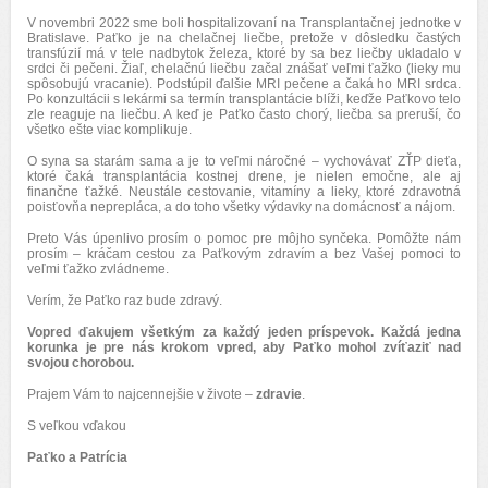
V novembri 2022 sme boli hospitalizovaní na Transplantačnej jednotke v
Bratislave. Paťko je na chelačnej liečbe, pretože v dôsledku častých
transfúzií má v tele nadbytok železa, ktoré by sa bez liečby ukladalo v
srdci či pečeni. Žiaľ, chelačnú liečbu začal znášať veľmi ťažko (lieky mu
spôsobujú vracanie). Podstúpil ďalšie MRI pečene a čaká ho MRI srdca.
Po konzultácii s lekármi sa termín transplantácie blíži, keďže Paťkovo telo
zle reaguje na liečbu. A keď je Paťko často chorý, liečba sa preruší, čo
všetko ešte viac komplikuje.
O syna sa starám sama a je to veľmi náročné – vychovávať ZŤP dieťa,
ktoré čaká transplantácia kostnej drene, je nielen emočne, ale aj
finančne ťažké. Neustále cestovanie, vitamíny a lieky, ktoré zdravotná
poisťovňa neprepláca, a do toho všetky výdavky na domácnosť a nájom.
Preto Vás úpenlivo prosím o pomoc pre môjho synčeka. Pomôžte nám
prosím – kráčam cestou za Paťkovým zdravím a bez Vašej pomoci to
veľmi ťažko zvládneme.
Verím, že Paťko raz bude zdravý.
Vopred ďakujem všetkým za každý jeden príspevok. Každá jedna
korunka je pre nás krokom vpred, aby Paťko mohol zvíťaziť nad
svojou chorobou.
Prajem Vám to najcennejšie v živote –
zdravie
.
S veľkou vďakou
Paťko a Patrícia