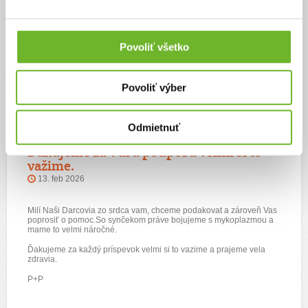
Zároveň by som Vás chcela poprosiť o podporu nakoľko s Patkom
chodíme veľmi často do Bratislavy NUDCH.
DAKUJEME ZA KAZDU POMOC.
Povoliť všetko
VELA ZDRAVICKA P+P
Povoliť výber
Odmietnuť
Ďakujeme za Vašu podporu veľmi si to
važime.
13. feb 2026
Milí Naši Darcovia zo srdca vam, chceme podakovat a zároveň Vas
poprosiť o pomoc.So synčekom práve bojujeme s mykoplazmou a
mame to velmi náročné.
Ďakujeme za každý príspevok velmi si to vazime a prajeme vela
zdravia.
P+P