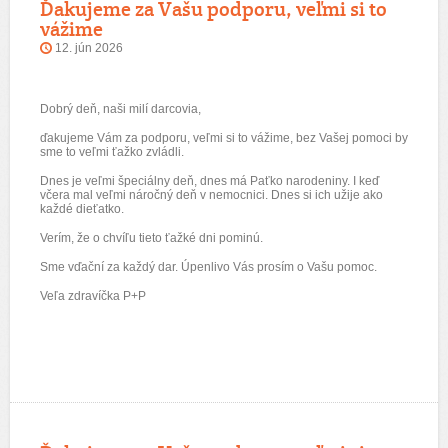
Ďakujeme za Vašu podporu, veľmi si to
vážime
12. jún 2026
Dobrý deň, naši milí darcovia,
ďakujeme Vám za podporu, veľmi si to vážime, bez Vašej pomoci by
sme to veľmi ťažko zvládli.
Dnes je veľmi špeciálny deň, dnes má Paťko narodeniny. I keď
včera mal veľmi náročný deň v nemocnici. Dnes si ich užije ako
každé dieťatko.
Verím, že o chvíľu tieto ťažké dni pominú.
Sme vďační za každý dar. Úpenlivo Vás prosím o Vašu pomoc.
Veľa zdravíčka P+P