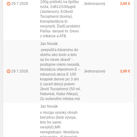
100g prášok) na špičku
29.7.2026
Jednorazový
3,00 €
noža, 2xB12/100μg/d
(Jamieson), E/2kv/d
Tocopherol (toxíny),
transplantácia to
nevyrieši; Ďalší problém
Paťka- deravé hr. črevo
z infekcie a ATB
Jan Novák
-prepúšťa tráveninu do
obehu ako toxín a telo
sa ho nevie zbaviť -
postupne rokmi narastá,
likvidácia vitamínom E –
29.7.2026
Jednorazový
3,00 €
nárazová akcia E 100
kvapiek denne po 3 dni
(i zacelí diery) potom
2kv/d Tocopherol (50 ml,
Natureal, Natur Alteya);
Zo sušeného mlieka má
Jan Novák
v mozgu vysoký obsah
benzénu (blok vývoja,
telo ho samo
nevylúči,MR
neregistruje)- likvidácia