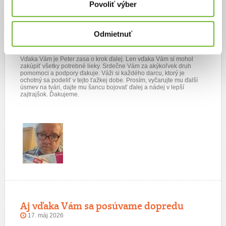
Povoliť výber
Opäť o krok ďalej
Odmietnuť
29. jún 2026
Vďaka Vám je Peter zasa o krok ďalej. Len vďaka Vám si mohol
zakúpiť všetky potrebné lieky. Srdečne Vám za akýkoľvek druh
pomomoci a podpory ďakuje. Váži si každého darcu, ktorý je
ochotný sa podeliť v tejto ťažkej dobe. Prosím, vyčarujte mu ďalší
úsmev na tvári, dajte mu šancu bojovať ďalej a nádej v lepší
zajtrajšok. Ďakujeme.
Aj vďaka Vám sa posúvame dopredu
17. máj 2026