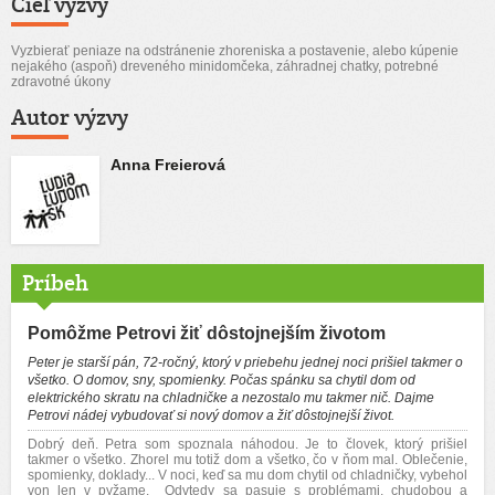
Cieľ výzvy
Vyzbierať peniaze na odstránenie zhoreniska a postavenie, alebo kúpenie
nejakého (aspoň) dreveného minidomčeka, záhradnej chatky, potrebné
zdravotné úkony
Autor výzvy
Anna Freierová
Príbeh
Pomôžme Petrovi žiť dôstojnejším životom
Peter je starší pán, 72-ročný, ktorý v priebehu jednej noci prišiel takmer o
všetko. O domov, sny, spomienky. Počas spánku sa chytil dom od
elektrického skratu na chladničke a nezostalo mu takmer nič. Dajme
Petrovi nádej vybudovať si nový domov a žiť dôstojnejší život.
Dobrý deň. Petra som spoznala náhodou. Je to človek, ktorý prišiel
takmer o všetko. Zhorel mu totiž dom a všetko, čo v ňom mal. Oblečenie,
spomienky, doklady... V noci, keď sa mu dom chytil od chladničky, vybehol
von len v pyžame. Odvtedy sa pasuje s problémami, chudobou a