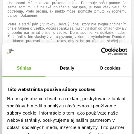
chorobami. Má cukrovku, prekonal infarkt. Potrebuje našu pomoc. Ja
sama som mu už nejaké oblečenie nakúpila, je toho však veľa, čo
potrebuje. Preto prosím, ak niekto môže, pomôžte tomuto 72 ročnému
pánovi. Ďakujeme
Peter je starší pán (72 rokov), bývalý učiteľ, ktorý nie svojím pričinením
prišiel takmer o všetko. Počas spánku sa mu chytil dom od chladničky a v
priebehu pár minút prišiel o všetko. Dom, spomienky, doklady, nádej.
Zachránil si len vlastný život a pyžamo, v ktorom vybeholvon. Domček,
na ktorom pracoval niekoľko rokov, aby si ho po kúpe od staršej pani
mohol dať dohromady, sa stal úplne neobývateľným. Peter je dobrý
človek, je členom Rotary klubu, celý život pomáhal iným. Robil verejné
zbierky pre školy, za ktoré im kupoval mikroskopy. Celý život bol trénerom
plávania, v bazénoch vychoval celé generácie detí. Pomáhal mladým
ľuďom pri výmenných pobytoch, vybavoval im potrebné papiere, hľadal
im náhradné rodiny... Dnes však potrebuje našu pomoc on. Potreboval by
Súhlas
Detaily
O cookies
mať opäť miesto, kde by mohol byť šťastný, kde by mohol skloniť hlavu
bez strachu, že ho niekto vyhodí na ulicu. Chcel by sa pekne obliecť,
teplo obuť, kúpiť si jedlo, ktoré si inak nemôže dovoliť. Potrebuje nové
okuliare, no nemá na ne a preto radšej nejde ani na vyšetrenie zraku.
Potreboval by ísť k zubárovi, no nemá na opravu zubov.
Táto webstránka používa súbory cookies
Prosím, skúsme mu spoločne pomôcť. Aj starý človek si zaslúži, aby mu
Na prispôsobenie obsahu a reklám, poskytovanie funkcií
ešte aspoň raz zažiarili oči šťastím a aby už na všetko nebol sám.
sociálnych médií a analýzu návštevnosti používame
Za každú pomoc srdečne aj v jeho mene ďakujem.
súbory cookie. Informácie o tom, ako používate naše
webové stránky, poskytujeme aj našim partnerom v
oblasti sociálnych médií, inzercie a analýzy. Títo partneri