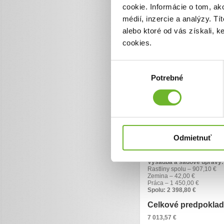
cookie. Informácie o tom, ak
kocúrnik – nenáročnú trv
priebehu 2–3 rokov vytvor
médií, inzercie a analýzy. Tí
alebo ktoré od vás získali, 
brečtan v dvoch odrodách
cookies.
pavinič – popínavú rastli
Rastliny nevyžadujú špeciá
Výber
poškodenú omietku a postupn
Potrebné
súhlasu
Rozpočet projekt
Úprava parkoviska:
Zámková dlažba – 953,67 €
Nájazdové obrubníky – 225
Parkové obrubníky – 98,10 
Podkladové vrstvy – 564,40
Doprava materiálu – 60,00 
Odmietnuť
Práca – 2 713,60 €
Spolu: 4 614,77 €
Výsadba a sadové úpravy:
Rastliny spolu – 907,10 €
Zemina – 42,00 €
Práca – 1 450,00 €
Spolu: 2 398,80 €
Celkové predpoklad
7 013,57 €