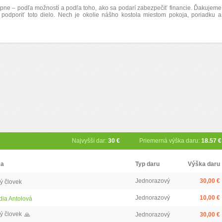
pne – podľa možností a podľa toho, ako sa podarí zabezpečiť financie. Ďakujeme
podporiť toto dielo. Nech je okolie nášho kostola miestom pokoja, poriadku a
Najvyšší dar:
30 €
Priemerná výška daru:
18.57 €
ca
Typ daru
Výška daru
Jednorazový
30,00 €
ý človek
Jednorazový
10,00 €
dia Antolová
ý človek
🙏
Jednorazový
30,00 €