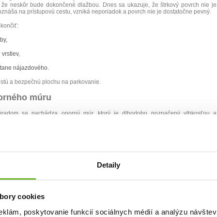
 že neskôr bude dokončené dlažbou. Dnes sa ukazuje, že štrkový povrch nie je
roznáša na prístupovú cestu, vzniká neporiadok a povrch nie je dostatočne pevný.
končiť:
by,
vrstiev,
tane nájazdového.
 čistú a bezpečnú plochu na parkovanie.
porného múru
úradom sa nachádza oporný múr, ktorý je dlhodobo poznačený vlhkosťou a
ompletná stavebná obnova by bola finančne veľmi náročná, preto sme zvolili
é, estetické a dlhodobo udržateľné – vytvorenie zelenej steny.
po svätých omšiach,
Detaily
lým vojakom z I. a II. svetovej vojny,
pietne spomienky.
bory cookies
obilo upravene, dôstojne a príjemne.
eklám, poskytovanie funkcií sociálnych médií a analýzu návšte