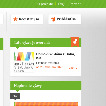
O projekte
FAQ
Partneri
Registruj sa
Prihlásiť sa
Táto výzva je overená
Domov Sv. Jána z Boha,
n.o.
Platnosť overenia
od 20. februára 2026
Viac
Naplnenie výzvy
2
%