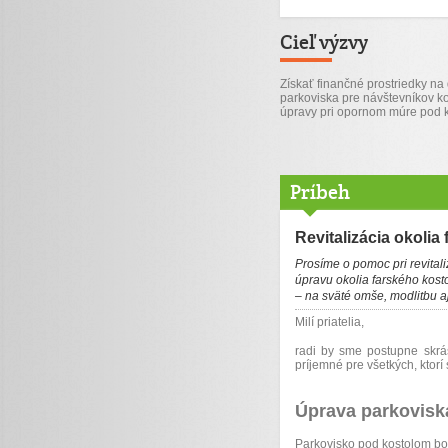
Cieľ výzvy
Získať finančné prostriedky n
parkoviska pre návštevníkov k
úpravy pri opornom múre pod 
Príbeh
Revitalizácia okolia
Prosíme o pomoc pri revital
úpravu okolia farského kosto
– na sväté omše, modlitbu a
Milí priatelia,
radi by sme postupne skrášl
príjemné pre všetkých, ktor
Úprava parkovisk
Parkovisko pod kostolom bol