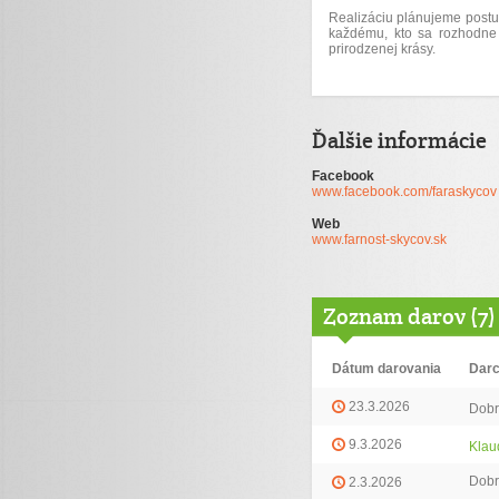
Realizáciu plánujeme postu
každému, kto sa rozhodne 
prirodzenej krásy.
Ďalšie informácie
Facebook
www.facebook.com/faraskycov
Web
www.farnost-skycov.sk
Zoznam darov (7)
Dátum darovania
Dar
23.3.2026
Dobr
9.3.2026
Klau
Dobr
2.3.2026