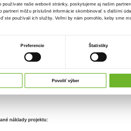
o používate naše webové stránky, poskytujeme aj našim partner
alku s jemnými levanduľovo-modrými kvetmi, ktoré kvitnú od mája do augusta a v
ia súvislý pás popri múre,
to partneri môžu príslušné informácie skombinovať s ďalšími údaj
keď ste používali ich služby. Veľmi by nám pomohlo, keby sme mo
 – stálozelenú popínavú rastlinu,
nu, ktorá sa na jeseň výrazne sfarbí do červena.
lnu oporu ani náročnú údržbu. Ich cieľom je opticky znížiť výšku múru, prekryť
e vytvoriť zelenú, živú stenu.
Preferencie
Štatistiky
u
,00 €
€
 €
€
Povoliť výber
ané náklady projektu: