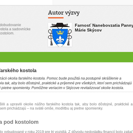
Autor výzvy
a dobudovanie
Farnosť Nanebovzatia Pann
ostola a sadovnícke
Márie Skýcov
kostolom.
 farského kostola
izácii okolia farského kostola. Pomoc bude použitá na postupné skrášlenie a
la tak, aby bolo dôstojné, praktické a príjemné pre všetkých, ktorí sem prichádzajú
j pietne spomienky. Pomôžme veriacim v Skýcove revitalizovať okolie kostola.
ili a upravili okolie nášho farského kostola tak, aby bolo dôstojné, praktické a
í sem prichádzajú – na sväté omše, modlitbu aj pietne spomienky.
a pod kostolom
o vybudované v roku 2019 pre tri vozidlá. Z dôvodu nedostatku financií bolo zatiaľ