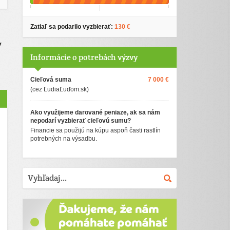
Zatiaľ sa podarilo vyzbierať:
130 €
y
Informácie o potrebách výzvy
Cieľová suma
7 000 €
(cez ĽudiaĽuďom.sk)
Ako využijeme darované peniaze, ak sa nám
nepodarí vyzbierať cieľovú sumu?
Financie sa použijú na kúpu aspoň časti rastlín
potrebných na výsadbu.