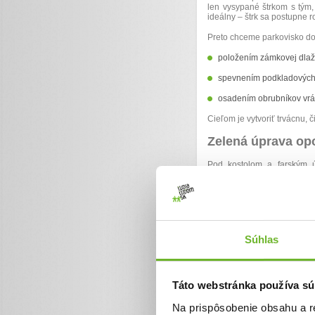
len vysypané štrkom s tým,
ideálny – štrk sa postupne 
Preto chceme parkovisko do
položením zámkovej dlaž
spevnením podkladových 
osadením obrubníkov vrá
Cieľom je vytvoriť trvácnu,
Zelená úprava o
Pod kostolom a farským 
opadávajúcou omietkou. K
riešenie, ktoré je prirodzen
Tento priestor je dôležitý:
stretávajú sa tu veriaci 
Súhlas
nachádza sa tu pomník pad
každoročne sa tu konajú 
Táto webstránka používa sú
Chceme, aby toto miesto pôs
Na prispôsobenie obsahu a r
Plánovaná výsadba zahŕňa: