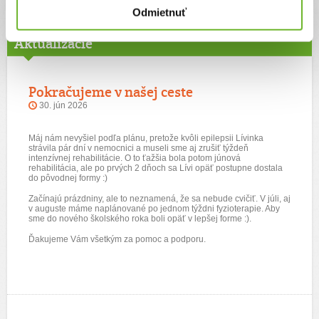
Odmietnuť
Aktualizácie
Pokračujeme v našej ceste
30. jún 2026
Máj nám nevyšiel podľa plánu, pretože kvôli epilepsii Lívinka
strávila pár dní v nemocnici a museli sme aj zrušiť týždeň
intenzívnej rehabilitácie. O to ťažšia bola potom júnová
rehabilitácia, ale po prvých 2 dňoch sa Lívi opäť postupne dostala
do pôvodnej formy :)
Začínajú prázdniny, ale to neznamená, že sa nebude cvičiť. V júli, aj
v auguste máme naplánované po jednom týždni fyzioterapie. Aby
sme do nového školského roka boli opäť v lepšej forme :).
Ďakujeme Vám všetkým za pomoc a podporu.