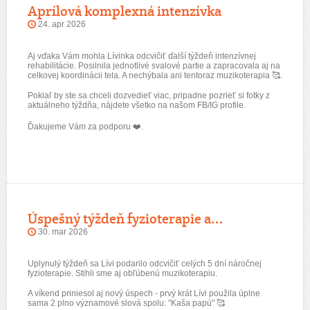
Aprílová komplexná intenzívka
24. apr 2026
Aj vďaka Vám mohla Lívinka odcvičiť ďalší týždeň intenzívnej
rehabilitácie. Posilnila jednotlivé svalové partie a zapracovala aj na
celkovej koordinácii tela. A nechýbala ani tentoraz muzikoterapia 🥰.
Pokiaľ by ste sa chceli dozvedieť viac, pripadne pozrieť si fotky z
aktuálneho týždňa, nájdete všetko na našom FB/IG profile.
Ďakujeme Vám za podporu ❤️.
Úspešný týždeň fyzioterapie a...
30. mar 2026
Uplynulý týždeň sa Lívi podarilo odcvičiť celých 5 dní náročnej
fyzioterapie. Stihli sme aj obľúbenú muzikoterapiu.
A víkend priniesol aj nový úspech - prvý krát Lívi použila úplne
sama 2 plno významové slová spolu: "Kaša papú" 🥰