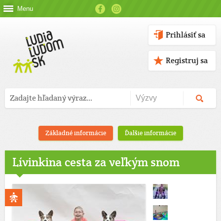
Menu
Prihlásiť sa
Registruj sa
Základné informácie
Ďalšie informácie
Lívinkina cesta za veľkým snom