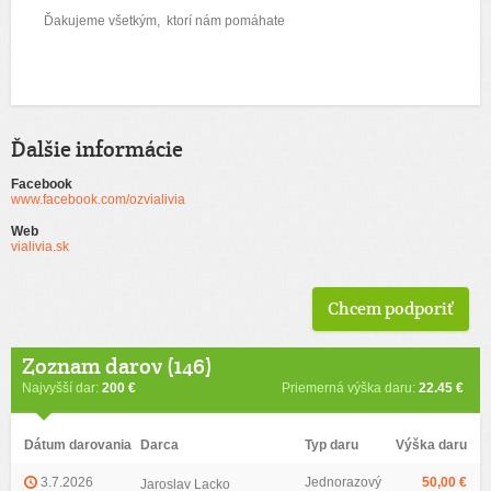
Ďakujeme všetkým, ktorí nám pomáhate
Ďalšie informácie
Facebook
www.facebook.com/ozvialivia
Web
vialivia.sk
Chcem podporiť
Zoznam darov (146)
Najvyšší dar:
200 €
Priemerná výška daru:
22.45 €
Dátum darovania
Darca
Typ daru
Výška daru
3.7.2026
Jednorazový
50,00 €
Jaroslav Lacko