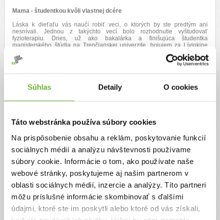
Mama - študentkou kvôli vlastnej dcére
Láska k dieťaťu vás naučí robiť veci, o ktorých by ste predtým ani
nesnívali. Jednou z takýchto vecí bolo rozhodnutie vyštudovať
fyzioterapiu. Dnes, už ako bakalárka a finišujúca študentka
magisterského štúdia na Trenčianskej univerzite, bojujem za Lívinkine
pokroky nielen srdcom, ale aj vedomosťami.
Pomôžte nám písať Lívinkin príbeh ďalej
Od septembra 2025 je z Lívinky školáčka. Do Špeciálnej základnej školy
Súhlas
Detaily
O cookies
v Trenčíne chodí s obrovskou radosťou, čo nás napĺňa nádejou. Naša
cesta je však nesmierne náročná – nielen psychicky, ale aj finančne.
Náklady na rehabilitácie, špeciálne pomôcky a neustále terapie sú v
dnešnej dobe pre jednu rodinu priam neúnosné. Preto by sme Vás chceli
požiadať v tomto neľahkom čase o pomoc.
Táto webstránka používa súbory cookies
Vaša pomoc pre nás nie je len darom – je to šanca pre Lívinku dosiahnuť
ďalšie míľniky. Budeme vďační za každú podporu, ktorá nám pomôže
Na prispôsobenie obsahu a reklám, poskytovanie funkcií
udržať jej úsmev na tvári a silu v jej nohách.
sociálnych médií a analýzu návštevnosti používame
Všetky prostriedky, ktoré sa nám podarí vyzbierať, pôjdu priamo na
súbory cookie. Informácie o tom, ako používate naše
úhradu terapií, ktoré Lívia nevyhnutne potrebuje k svojmu napredovaniu.
webové stránky, poskytujeme aj našim partnerom v
Ďakujeme, že kráčate s nami
oblasti sociálnych médií, inzercie a analýzy. Títo partneri
Pokiaľ by ste sa chceli o nás dozvedieť ešte viac, alebo sledovať Lívinkin
môžu príslušné informácie skombinovať s ďalšími
príbeh, môžete tak prostredníctvom nášho webu
www.vialivia.sk
alebo
sociálnych sietí -
údajmi, ktoré ste im poskytli alebo ktoré od vás získali,
keď ste používali ich služby. Veľmi by nám pomohlo,