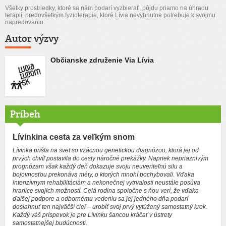
Všetky prostriedky, ktoré sa nám podarí vyzbierať, pôjdu priamo na úhradu
terapií, predovšetkým fyzioterapie, ktoré Lívia nevyhnutne potrebuje k svojmu
napredovaniu.
Autor výzvy
Občianske združenie Via Lívia
Príbeh
Lívinkina cesta za veľkým snom
Lívinka prišla na svet so vzácnou genetickou diagnózou, ktorá jej od
prvých chvíľ postavila do cesty náročné prekážky. Napriek nepriaznivým
prognózam však každý deň dokazuje svoju neuveriteľnú silu a
bojovnosťou prekonáva méty, o ktorých mnohí pochybovali. Vďaka
intenzívnym rehabilitáciám a nekonečnej vytrvalosti neustále posúva
hranice svojich možností. Celá rodina spoločne s ňou verí, že vďaka
ďalšej podpore a odbornému vedeniu sa jej jedného dňa podarí
dosiahnuť ten najväčší cieľ – urobiť svoj prvý vytúžený samostatný krok.
Každý váš príspevok je pre Lívinku šancou kráčať v ústrety
samostatnejšej budúcnosti.