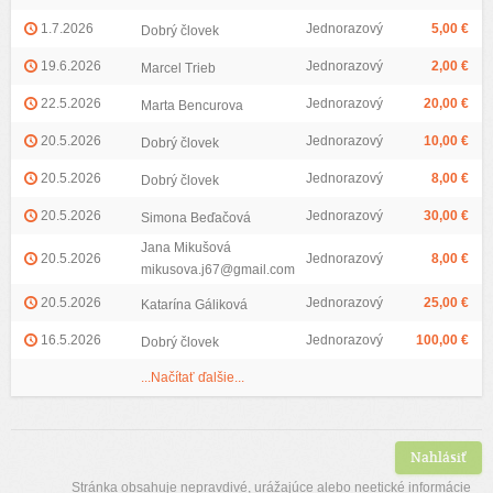
1.7.2026
Jednorazový
5,00 €
Dobrý človek
19.6.2026
Jednorazový
2,00 €
Marcel Trieb
22.5.2026
Jednorazový
20,00 €
Marta Bencurova
20.5.2026
Jednorazový
10,00 €
Dobrý človek
20.5.2026
Jednorazový
8,00 €
Dobrý človek
20.5.2026
Jednorazový
30,00 €
Simona Beďačová
Jana Mikušová
20.5.2026
Jednorazový
8,00 €
mikusova.j67@gmail.com
20.5.2026
Jednorazový
25,00 €
Katarína Gáliková
16.5.2026
Jednorazový
100,00 €
Dobrý človek
...Načítať ďalšie...
Nahlásiť
Stránka obsahuje nepravdivé, urážajúce alebo neetické informácie