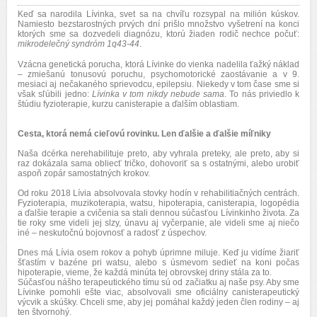
Keď sa narodila Lívinka, svet sa na chvíľu rozsypal na milión kúskov.
Namiesto bezstarostných prvých dní prišlo množstvo vyšetrení na konci
ktorých sme sa dozvedeli diagnózu, ktorú žiaden rodič nechce počuť:
mikrodelečný syndróm 1q43-44
.
Vzácna genetická porucha, ktorá Lívinke do vienka nadelila ťažký náklad
– zmiešanú tonusovú poruchu, psychomotorické zaostávanie a v 9.
mesiaci aj nečakaného sprievodcu, epilepsiu. Niekedy v tom čase sme si
však sľúbili jedno:
Lívinka v tom nikdy nebude sama
. To nás priviedlo k
štúdiu fyzioterapie, kurzu canisterapie a ďalším oblastiam.
Cesta, ktorá nemá cieľovú rovinku. Len ďalšie a ďalšie míľniky
Naša dcérka nerehabilituje preto, aby vyhrala preteky, ale preto, aby si
raz dokázala sama obliecť tričko, dohovoriť sa s ostatnými, alebo urobiť
aspoň zopár samostatných krokov.
Od roku 2018 Lívia absolvovala stovky hodín v rehabilitiačných centrách.
Fyzioterapia, muzikoterapia, watsu, hipoterapia, canisterapia, logopédia
a ďalšie terapie a cvičenia sa stali dennou súčasťou Lívinkinho života. Za
tie roky sme v
ideli jej slzy, únavu aj vyčerpanie, ale videli sme aj niečo
iné – neskutočnú bojovnosť a radosť z úspechov.
Dnes má Lívia osem rokov a pohyb úprimne miluje. Keď ju vidíme žiariť
šťastím v bazéne pri watsu, alebo s úsmevom sedieť na koni počas
hipoterapie, vieme, že každá minúta tej obrovskej driny stála za to.
Súčasťou nášho terapeutického tímu sú od začiatku aj naše psy. Aby sme
Lívinke pomohli ešte viac, absolvovali sme oficiálny canisterapeutický
výcvik a skúšky. Chceli sme, aby jej pomáhal každý jeden člen rodiny – aj
ten štvornohý.