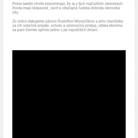
Práve takéto chvíle pripomínajú, že aj v tých najťažších obdobiach
života majú láskavosť, súcit a obyčajná ľudská dobrota obrovskú
silu.
Zo srdca ďakujeme pánovi Rudolfovi Moravčíkovi a jeho manželke
za ich srdečné prijatie, ochotu a výnimočný prístup, vďaka ktorému
sa pani Elenke splnilo jedno z jej najväčších želaní.