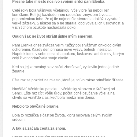
Presne také miesto nosí vo svojom srdci pani Elenka.
Celé roky bola vášnivou včelárkou. Včely pre ňu neboli len
koníčkom. Boli jej každodennou radosťou, zmyslom života a
pripomienkou toho, že aj tie najmenšie stvorenia dokážu vytvárať
veľké zázraky. S láskou sa o ne starala, obdivovala ich usilovnosť a
v ich tichom bzukote nachádzala pokoj.
Osud však jej život obrátil úplne iným smerom.
Pani Elenka dnes zvádza veľmi ťažký boj s vážnym onkologickým
ochorením. Každý deň prináša nové výzvy, bolesti i neistotu.
Napriek tomu v sebe nestratila pokoru, láskavosť ani úsmev, ktorým
celý život obdarúvala svoje okolie.
Keď sa jej zdravotný stav začal zhoršovať, vyslovila jedno jediné
želanie.
Ešte raz sa pozrieť na miesto, ktoré jej toľko rokov prinášalo šťastie.
Navštíviť Včelársku paseku – včelársky skanzen v Kráľovej pri
Senci. Ešte raz cítiť vôňu úľov, počuť tiché bzučanie včiel a na
chvíľu sa vrátiťdo čias, keď bola medzi nimi doma.
Nebolo to obyčajné prianie.
Bola to rozlúčka s časťou života, ktorú milovala celým svojím
srdcom.
A tak sa začala cesta za snom.