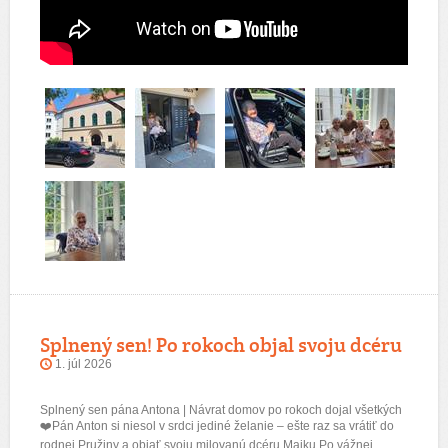
Splnený sen! Po rokoch objal svoju dcéru
1. júl 2026
Splnený sen pána Antona | Návrat domov po rokoch dojal všetkých
❤️Pán Anton si niesol v srdci jediné želanie – ešte raz sa vrátiť do
rodnej Pružiny a objať svoju milovanú dcéru Majku.Po vážnej