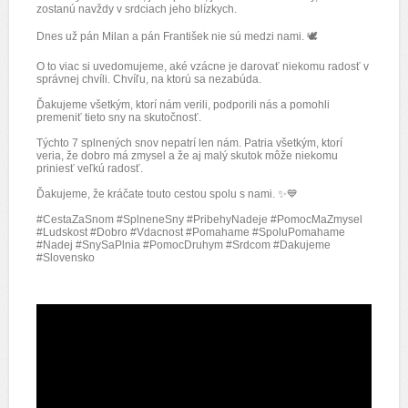
zostanú navždy v srdciach jeho blízkych.
Dnes už pán Milan a pán František nie sú medzi nami. 🕊️
O to viac si uvedomujeme, aké vzácne je darovať niekomu radosť v
správnej chvíli. Chvíľu, na ktorú sa nezabúda.
Ďakujeme všetkým, ktorí nám verili, podporili nás a pomohli
premeniť tieto sny na skutočnosť.
Týchto 7 splnených snov nepatrí len nám. Patria všetkým, ktorí
veria, že dobro má zmysel a že aj malý skutok môže niekomu
priniesť veľkú radosť.
Ďakujeme, že kráčate touto cestou spolu s nami. ✨💙
#CestaZaSnom #SplneneSny #PribehyNadeje #PomocMaZmysel
#Ludskost #Dobro #Vdacnost #Pomahame #SpoluPomahame
#Nadej #SnySaPlnia #PomocDruhym #Srdcom #Dakujeme
#Slovensko