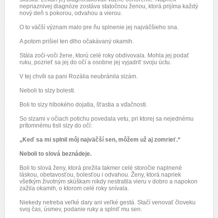
nepriaznivej diagnóze zostáva statočnou ženou, ktorá prijíma každý
nový deň s pokorou, odvahou a vierou.
O to väčší význam malo pre ňu splnenie jej najväčšieho sna.
A potom prišiel ten dlho očakávaný okamih.
Stála zoči-voči žene, ktorú celé roky obdivovala. Mohla jej podať
ruku, pozrieť sa jej do očí a osobne jej vyjadriť svoju úctu.
V tej chvíli sa pani Rozália neubránila slzám.
Neboli to slzy bolesti.
Boli to slzy hlbokého dojatia, šťastia a vďačnosti.
So slzami v očiach potichu povedala vetu, pri ktorej sa nejednému
prítomnému tisli slzy do očí:
„Keď sa mi splnil môj najväčší sen, môžem už aj zomrieť.“
Neboli to slová beznádeje.
Boli to slová ženy, ktorá prežila takmer celé storočie naplnené
láskou, obetavosťou, bolesťou i odvahou. Ženy, ktorá napriek
všetkým životným skúškam nikdy nestratila vieru v dobro a napokon
zažila okamih, o ktorom celé roky snívala.
Niekedy netreba veľké dary ani veľké gestá. Stačí venovať človeku
svoj čas, úsmev, podanie ruky a splniť mu sen.