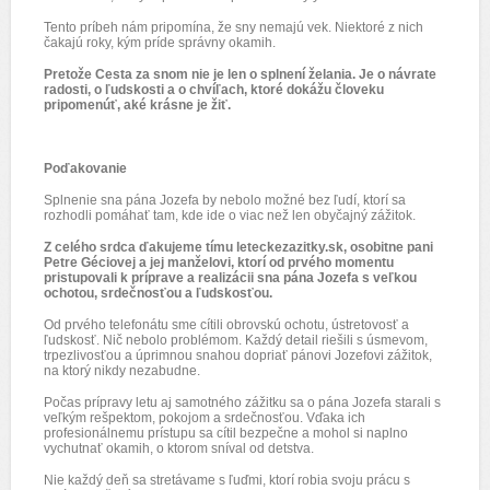
Tento príbeh nám pripomína, že sny nemajú vek. Niektoré z nich
čakajú roky, kým príde správny okamih.
Pretože Cesta za snom nie je len o splnení želania. Je o návrate
radosti, o ľudskosti a o chvíľach, ktoré dokážu človeku
pripomenúť, aké krásne je žiť.
Poďakovanie
Splnenie sna pána Jozefa by nebolo možné bez ľudí, ktorí sa
rozhodli pomáhať tam, kde ide o viac než len obyčajný zážitok.
Z celého srdca ďakujeme tímu leteckezazitky.sk, osobitne pani
Petre Géciovej a jej manželovi, ktorí od prvého momentu
pristupovali k príprave a realizácii sna pána Jozefa s veľkou
ochotou, srdečnosťou a ľudskosťou.
Od prvého telefonátu sme cítili obrovskú ochotu, ústretovosť a
ľudskosť. Nič nebolo problémom. Každý detail riešili s úsmevom,
trpezlivosťou a úprimnou snahou dopriať pánovi Jozefovi zážitok,
na ktorý nikdy nezabudne.
Počas prípravy letu aj samotného zážitku sa o pána Jozefa starali s
veľkým rešpektom, pokojom a srdečnosťou. Vďaka ich
profesionálnemu prístupu sa cítil bezpečne a mohol si naplno
vychutnať okamih, o ktorom sníval od detstva.
Nie každý deň sa stretávame s ľuďmi, ktorí robia svoju prácu s