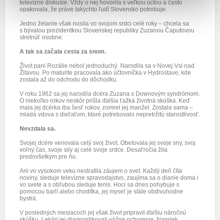
televízne diskusie. Vždy o nej hovorila s veľkou úctou a často
opakovala, že práve takýchto ľudí Slovensko potrebuje.
Jedno želanie však nosila vo svojom srdci celé roky – chcela sa
s bývalou prezidentkou Slovenskej republiky Zuzanou Čaputovou
stretnúť osobne.
A tak sa začala cesta za snom.
Život pani Rozálie nebol jednoduchý. Narodila sa v Novej Vsi nad
Žitavou. Po maturite pracovala ako účtovníčka v Hydrostave, kde
zostala až do odchodu do dôchodku.
V roku 1962 sa jej narodila dcéra Zuzana s Downovým syndrómom.
O niekoľko rokov neskôr prišla ďalšia ťažká životná skúška. Keď
mala jej dcérka iba šesť rokov, zomrel jej manžel. Zostala sama –
mladá vdova s dieťaťom, ktoré potrebovalo nepretržitú starostlivosť.
Nevzdala sa.
Svojej dcére venovala celý svoj život. Obetovala jej svoje sny, svoj
voľný čas, svoje sily aj celé svoje srdce. Desaťročia žila
predovšetkým pre ňu.
Ani vo vysokom veku nestratila záujem o svet. Každý deň číta
noviny, sleduje televízne spravodajstvo, zaujíma sa o dianie doma i
vo svete a s obľubou sleduje tenis. Hoci sa dnes pohybuje s
pomocou barlí alebo chodítka, jej myseľ je stále obdivuhodne
bystrá.
V posledných mesiacoch jej však život pripravil ďalšiu náročnú
skúšku. Lekári jej diagnostikovali vážne ochorenie. Napriek