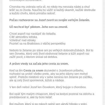
chronickými ochoreniami.
Choroba mu zobrala veľa síl, no nikdy mu nevzala nádej a chuť
tešiť sa zo života. Naučila ho vážiť si každý okamih, každé stretnutie
a každú chvíľu, ktorá prináša radosť.
Počas rozhovorov sa Jozef zveril so svojím veľkým želaním.
Už nechcel byť pilotom. Jeho sen sa zmenil.
Chcel aspoň raz nastúpiť do lietadla.
Cítiť atmosféru letiska.
Vzlietnuť nad oblaky.
Pozrieť sa na Bratislavu z vtáčej perspektívy.
Nebolo to želanie po sláve ani po veľkých dobrodružstvách. Bol to
sen človeka, ktorý celý život obdivoval lietanie a túžil aspoň raz
zažiť pocit, o ktorom sníval od detstva.
A práve vtedy sa začala jeho cesta za snom.
Keď sa tím
Cesta za snom
dozvedel o Jozefovom príbehu,
rozhodol sa urobiť všetko preto, aby sa jeho dávny sen mohol
splniť. Pretože niektoré sny v sebe nenesú len želanie po zážitku,
ale aj celý život spomienok, túžob a nádeje.
V ten deň nebol Jozef len človekom, ktorý bojuje s chorobou.
Bol opäť tým malým chlapcom, ktorý sa kedysi pozeral na oblohu a
predstavoval si, aké by bolo lietať.
Bol mužom, ktorý si po rokoch splnil sen ukrytý hlboko v srdci.