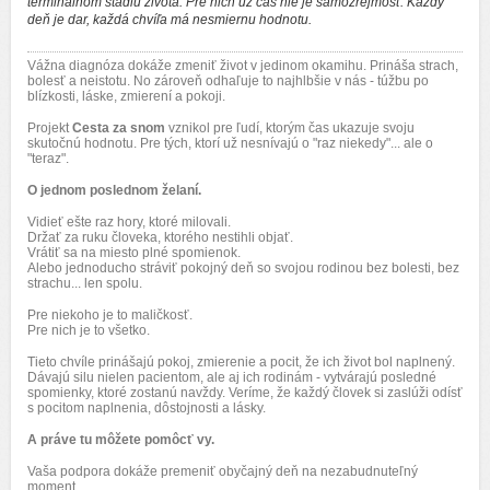
terminálnom štádiu života. Pre nich už čas nie je samozrejmosť. Každý
deň je dar, každá chvíľa má nesmiernu hodnotu.
Vážna diagnóza dokáže zmeniť život v jedinom okamihu. Prináša strach,
bolesť a neistotu. No zároveň odhaľuje to najhlbšie v nás - túžbu po
blízkosti, láske, zmierení a pokoji.
Projekt
Cesta za snom
vznikol pre ľudí, ktorým čas ukazuje svoju
skutočnú hodnotu. Pre tých, ktorí už nesnívajú o "raz niekedy"... ale o
"teraz".
O jednom poslednom želaní.
Vidieť ešte raz hory, ktoré milovali.
Držať za ruku človeka, ktorého nestihli objať.
Vrátiť sa na miesto plné spomienok.
Alebo jednoducho stráviť pokojný deň so svojou rodinou bez bolesti, bez
strachu... len spolu.
Pre niekoho je to maličkosť.
Pre nich je to všetko.
Tieto chvíle prinášajú pokoj, zmierenie a pocit, že ich život bol naplnený.
Dávajú silu nielen pacientom, ale aj ich rodinám - vytvárajú posledné
spomienky, ktoré zostanú navždy. Veríme, že každý človek si zaslúži odísť
s pocitom naplnenia, dôstojnosti a lásky.
A práve tu môžete pomôcť vy.
Vaša podpora dokáže premeniť obyčajný deň na nezabudnuteľný
moment.