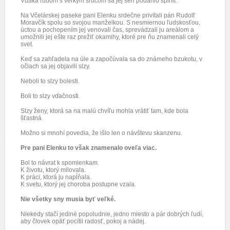
Vďaka ľuďom s veľkým srdcom sa jej sen podarilo splniť.
Na Včelárskej paseke pani Elenku srdečne privítali pán Rudolf
Moravčík spolu so svojou manželkou. S nesmiernou ľudskosťou,
úctou a pochopením jej venovali čas, sprevádzali ju areálom a
umožnili jej ešte raz prežiť okamihy, ktoré pre ňu znamenali celý
svet.
Keď sa zahľadela na úle a započúvala sa do známeho bzukotu, v
očiach sa jej objavili slzy.
Neboli to slzy bolesti.
Boli to slzy vďačnosti.
Slzy ženy, ktorá sa na malú chvíľu mohla vrátiť tam, kde bola
šťastná.
Možno si mnohí povedia, že išlo len o návštevu skanzenu.
Pre pani Elenku to však znamenalo oveľa viac.
Bol to návrat k spomienkam.
K životu, ktorý milovala.
K práci, ktorá ju napĺňala.
K svetu, ktorý jej choroba postupne vzala.
Nie všetky sny musia byť veľké.
Niekedy stačí jediné popoludnie, jedno miesto a pár dobrých ľudí,
aby človek opäť pocítil radosť, pokoj a nádej.