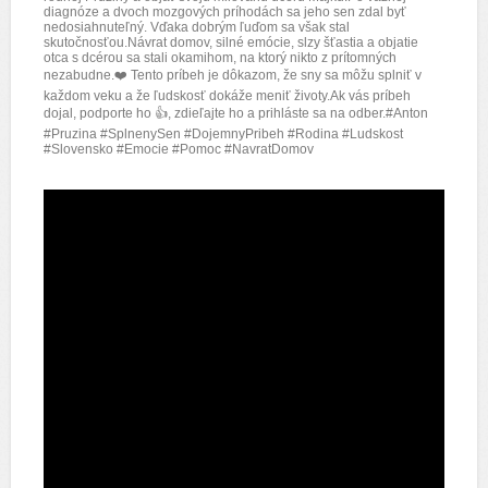
diagnóze a dvoch mozgových príhodách sa jeho sen zdal byť
nedosiahnuteľný. Vďaka dobrým ľuďom sa však stal
skutočnosťou.Návrat domov, silné emócie, slzy šťastia a objatie
otca s dcérou sa stali okamihom, na ktorý nikto z prítomných
nezabudne.❤️ Tento príbeh je dôkazom, že sny sa môžu splniť v
každom veku a že ľudskosť dokáže meniť životy.Ak vás príbeh
dojal, podporte ho 👍, zdieľajte ho a prihláste sa na odber.
#Anton
#Pruzina
#SplnenySen
#DojemnyPribeh
#Rodina
#Ludskost
#Slovensko
#Emocie
#Pomoc
#NavratDomov