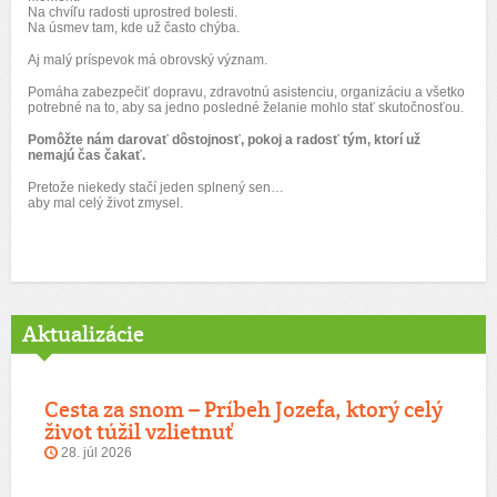
Na chvíľu radosti uprostred bolesti.
Na úsmev tam, kde už často chýba.
Aj malý príspevok má obrovský význam.
Pomáha zabezpečiť dopravu, zdravotnú asistenciu, organizáciu a všetko
potrebné na to, aby sa jedno posledné želanie mohlo stať skutočnosťou.
Pomôžte nám darovať dôstojnosť, pokoj a radosť tým, ktorí už
nemajú čas čakať.
Pretože niekedy stačí jeden splnený sen…
aby mal celý život zmysel.
Aktualizácie
Cesta za snom – Príbeh Jozefa, ktorý celý
život túžil vzlietnuť
28. júl 2026