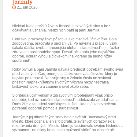
Jarmily
21. jún 2026
Niektorí ľudia prežijú život v tichosti, bez veľkých slov a bez
očakávania uznania. Medzi nich patrí aj pani Jarmila.
Celý svoj pracovný život pôsobila ako mzdová účtovníčka. Bola
zodpovedná, pracovitá a spoľahlivá. Po návrate z práce ju však
čakala ďalšia, oveľa náročnejšia úloha – starostlivosť o jej ťažko
zdravotne postihnutého syna. Desaťročia bola jeho najväčšou
oporou, ochrankyňou a človekom, na ktorého sa mohol vždy
spoľahnúť.
Roky plynuli a pani Jarmila dávala prednosť potrebám svojho syna
pred vlastnými. Čas, energiu aj lásku venovala človeku, ktorý ju
najviac potreboval. Na svoje sny a želania často nezostával
priestor. Napriek všetkým životným výzvam nikdy nestratila
láskavosť, pokoru a záujem o svet okolo seba.
S pribúdajúcim vekom a zdravotnými problémami však prišlo
obdobie, keď už náročnú starostlivosť nedokázala zvládať sama.
Dnes žije v zariadení sociálnych služieb, kde má zabezpečenú
potrebnú odbornú pomoc a starostlivosť.
Jedným z jej dlhoročných snov bolo navštíviť Bratislavský hrad.
Miesto, ktoré poznala len z fotografií, televíznych obrazoviek a
rozprávania druhých. Miesto, ktoré ju fascinovalo svojou históriou a
významom, no nikdy ho nemala možnosť vidieť na vlastné oči.