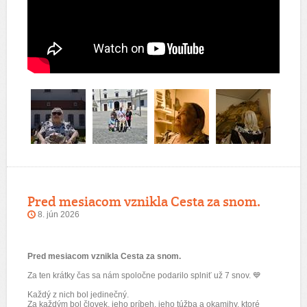
Pred mesiacom vznikla Cesta za snom.
8. jún 2026
Pred mesiacom vznikla Cesta za snom.
Za ten krátky čas sa nám spoločne podarilo splniť už 7 snov. 💙
Každý z nich bol jedinečný.
Za každým bol človek, jeho príbeh, jeho túžba a okamihy, ktoré