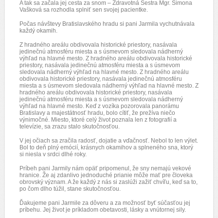
A tak sa začala jej cesta za snom – Zdravotná Sestra Mgr. Simona
Vašková sa rozhodla splniť sen svojej pacientke.
Počas návštevy Bratislavského hradu si pani Jarmila vychutnávala
každý okamih.
Z hradného areálu obdivovala historické priestory, nasávala
jedinečnú atmosféru miesta a s úsmevom sledovala nádherný
výhľad na hlavné mesto. Z hradného areálu obdivovala historické
priestory, nasávala jedinečnú atmosféru miesta a s úsmevom
sledovala nádherný výhľad na hlavné mesto. Z hradného areálu
obdivovala historické priestory, nasávala jedinečnú atmosféru
miesta a s úsmevom sledovala nádherný výhľad na hlavné mesto. Z
hradného areálu obdivovala historické priestory, nasávala
jedinečnú atmosféru miesta a s úsmevom sledovala nádherný
výhľad na hlavné mesto. Keď z vozíka pozorovala panorámu
Bratislavy a majestátnosť hradu, bolo cítiť, že prežíva niečo
výnimočné. Miesto, ktoré celý život poznala len z fotografií a
televízie, sa zrazu stalo skutočnosťou.
V jej očiach sa zračila radosť, dojatie a vďačnosť. Nebol to len výlet.
Bol to deň plný emócií, krásnych okamihov a splneného sna, ktorý
si niesla v srdci dlhé roky.
Príbeh pani Jarmily nám opäť pripomenul, že sny nemajú vekové
hranice. Že aj zdanlivo jednoduché prianie môže mať pre človeka
obrovský význam. A že každý z nás si zaslúži zažiť chvíľu, keď sa to,
po čom dlho túžil, stane skutočnosťou.
Ďakujeme pani Jarmile za dôveru a za možnosť byť súčasťou jej
príbehu. Jej život je príkladom obetavosti, lásky a vnútornej sily.