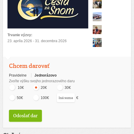
Trvanie výzvy:
23. apríla 2026 - 31. decembra 2026
Chcem darovať
Pravidelne
Jednorázovo
Zvoľte výšku svojho jednorazového daru
10€
20€
30€
€
50€
100€