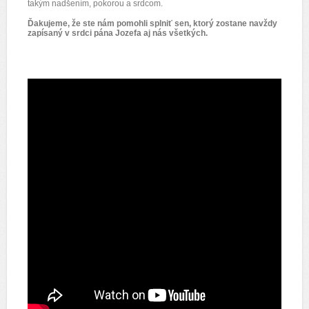
takým nadšením, pokorou a srdcom.
Ďakujeme, že ste nám pomohli splniť sen, ktorý zostane navždy
zapísaný v srdci pána Jozefa aj nás všetkých.