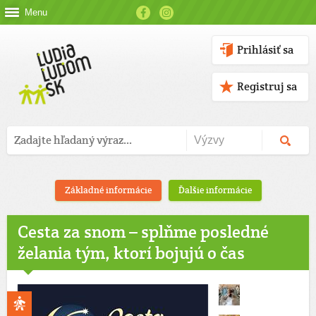
Menu
Prihlásiť sa
Registruj sa
Základné informácie
Ďalšie informácie
Cesta za snom – splňme posledné
želania tým, ktorí bojujú o čas