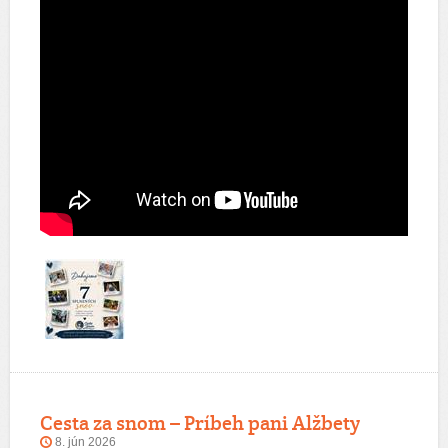
Cesta za snom – Príbeh pani Alžbety
8. jún 2026