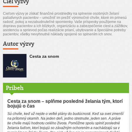
Cieľ výzvy
Cieľom výzvy je získať finančné prostriedky na splnenie osobných želaní
paliatívnych pacientov – umožniť im prežiť výnimočné chvíle, ktoré im prinesú
radosť, pokoj a nezabudnuteľné spomienky. Vaše príspevky použijeme na
dopravu pacientov a ich blízkych, organizáciu a zabezpečenie ciest a zážitkov,
asistenciu a sprievod počas realizácie prianí, ubytovanie a špeciálne potreby
pacientov, všetky nevyhnutné náklady spojené so splnením ich snov.
Autor výzvy
Cesta za snom
Príbeh
Cesta za snom – splňme posledné želania tým, ktorí
bojujú o čas
Sú chvíle, keď už nejde o veľké plány do budúcnosti. Keď sa svet zmenší
na prítomný okamih. Na jeden deň, jedno stretnutie, jeden sen. A práve
tie chvíle majú hodnotu celého života. Pomôžme spolu splniť posledné
želania ľuďom, ktorí bojujú so závažným ochorením a nachádzajú sa v