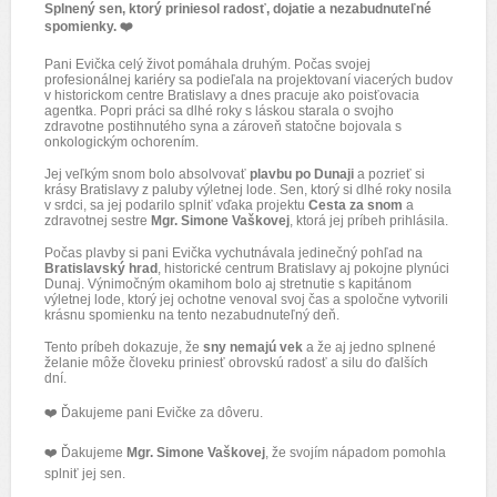
Splnený sen, ktorý priniesol radosť, dojatie a nezabudnuteľné
spomienky. ❤️
Pani Evička celý život pomáhala druhým. Počas svojej
profesionálnej kariéry sa podieľala na projektovaní viacerých budov
v historickom centre Bratislavy a dnes pracuje ako poisťovacia
agentka. Popri práci sa dlhé roky s láskou starala o svojho
zdravotne postihnutého syna a zároveň statočne bojovala s
onkologickým ochorením.
Jej veľkým snom bolo absolvovať
plavbu po Dunaji
a pozrieť si
krásy Bratislavy z paluby výletnej lode. Sen, ktorý si dlhé roky nosila
v srdci, sa jej podarilo splniť vďaka projektu
Cesta za snom
a
zdravotnej sestre
Mgr. Simone Vaškovej
, ktorá jej príbeh prihlásila.
Počas plavby si pani Evička vychutnávala jedinečný pohľad na
Bratislavský hrad
, historické centrum Bratislavy aj pokojne plynúci
Dunaj. Výnimočným okamihom bolo aj stretnutie s kapitánom
výletnej lode, ktorý jej ochotne venoval svoj čas a spoločne vytvorili
krásnu spomienku na tento nezabudnuteľný deň.
Tento príbeh dokazuje, že
sny nemajú vek
a že aj jedno splnené
želanie môže človeku priniesť obrovskú radosť a silu do ďalších
dní.
❤️ Ďakujeme pani Evičke za dôveru.
❤️ Ďakujeme
Mgr. Simone Vaškovej
, že svojím nápadom pomohla
splniť jej sen.