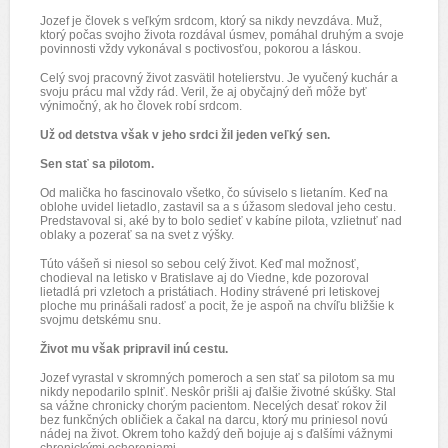
Jozef je človek s veľkým srdcom, ktorý sa nikdy nevzdáva. Muž,
ktorý počas svojho života rozdával úsmev, pomáhal druhým a svoje
povinnosti vždy vykonával s poctivosťou, pokorou a láskou.
Celý svoj pracovný život zasvätil hotelierstvu. Je vyučený kuchár a
svoju prácu mal vždy rád. Veril, že aj obyčajný deň môže byť
výnimočný, ak ho človek robí srdcom.
Už od detstva však v jeho srdci žil jeden veľký sen.
Sen stať sa pilotom.
Od malička ho fascinovalo všetko, čo súviselo s lietaním. Keď na
oblohe uvidel lietadlo, zastavil sa a s úžasom sledoval jeho cestu.
Predstavoval si, aké by to bolo sedieť v kabíne pilota, vzlietnuť nad
oblaky a pozerať sa na svet z výšky.
Túto vášeň si niesol so sebou celý život. Keď mal možnosť,
chodieval na letisko v Bratislave aj do Viedne, kde pozoroval
lietadlá pri vzletoch a pristátiach. Hodiny strávené pri letiskovej
ploche mu prinášali radosť a pocit, že je aspoň na chvíľu bližšie k
svojmu detskému snu.
Život mu však pripravil inú cestu.
Jozef vyrastal v skromných pomeroch a sen stať sa pilotom sa mu
nikdy nepodarilo splniť. Neskôr prišli aj ďalšie životné skúšky. Stal
sa vážne chronicky chorým pacientom. Necelých desať rokov žil
bez funkčných obličiek a čakal na darcu, ktorý mu priniesol novú
nádej na život. Okrem toho každý deň bojuje aj s ďalšími vážnymi