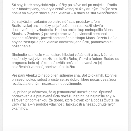
Sú sny, ktoré nevychádzajú z túžby po sláve ani po majetku. Rodia
sa z hlbokej viery, pokory a celoživotnej služby druhým. Takýto sen
nosila vo svojom srdci aj pani Alenka – a dnes sa stal skutočnosťou.
Jej najväčším želaním bolo stretnúť sa s predstaviteľom
Bratislavskej arcidiecézy, prijať požehnanie a zažiť chvíľu
duchovného povzbudenia. Hoci sa arcibiskup metropolita Mons.
Stanislav Zvolenský pre svoje pracovné povinnosti nemohol
osobne zúčastniť, poveril pomocného biskupa Mons. Jozefa Haľka,
aby ho zastúpil a pani Alenke odovzdal jeho úctu, poďakovanie i
požehnanie.
Stretnutie sa nieslo v atmosfére hlbokej vďačnosti a úcty k žene,
ktorá celý svoj život nezištne slúžila Bohu, Cirkvi a ľuďom. Súčasťou
programu bola aj súkromná svätá omša obetovaná za jej
celoživotnú vernosť, obetavosť a službu.
Pre pani Alenku to nebolo len splnenie sna. Bol to okamih, ktorý jej
priniesol pokoj, radosť a uistenie, že dobro, ktoré počas desaťročí
rozdávala druhým, nezostalo nepovšimnuté.
Jej príbeh je dôkazom, že aj jednoduché ľudské gesto, úprimné
poďakovanie a prejavená úcta dokážu naplniť tie najhlbšie sny. A
zároveň pripomienkou, že dobro, ktoré človek koná počas života, sa
vždy vracia – v podobe vďačnosti, láskavosti a nezabudnuteľných
okamihov.