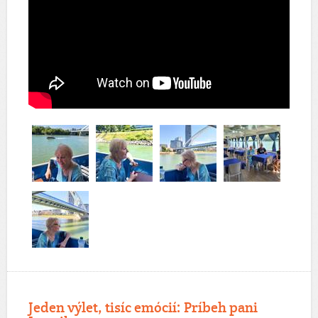
Jeden výlet, tisíc emócií: Príbeh pani