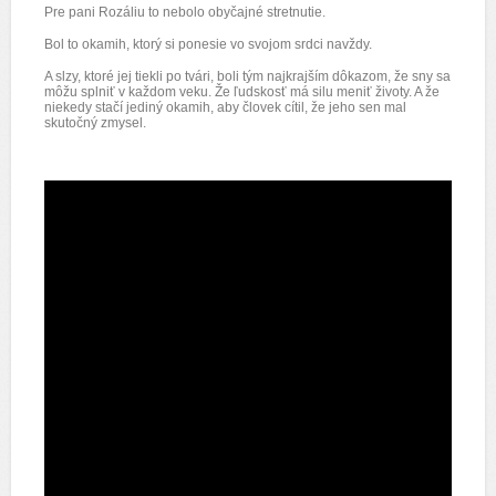
Pre pani Rozáliu to nebolo obyčajné stretnutie.
Bol to okamih, ktorý si ponesie vo svojom srdci navždy.
A slzy, ktoré jej tiekli po tvári, boli tým najkrajším dôkazom, že sny sa
môžu splniť v každom veku. Že ľudskosť má silu meniť životy. A že
niekedy stačí jediný okamih, aby človek cítil, že jeho sen mal
skutočný zmysel.