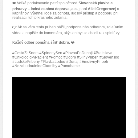
❤️ Veľké poďakovanie patrí spoločnosti
Slovenská plavba a
prístavy – lodná osobná doprava, a.s.
, pani
Alici Gregorovej
a
kapitánovi výletnej lode za ochotu, ľudský prístup a podporu pri
realizácii tohto krásneho želania.
👉 Ak sa vám tento príbeh páčil, podporte nás odberom, zdieľaním
videa a napíšte do komentára, aký sen by ste chceli raz splniť vy.
Každý odber pomáha šíriť dobro. ❤️
#CestaZaSnom #SplnenySen #PlavbaPoDunaji #Bratislava
#OnkologickyPacient #Pomoc #Dobro #SilnyPribeh #Slovensko
#LudskePribehy #PlavbaLodou #Dunaj #EmotivnyPribeh
#NezabudnutelneOkamihy #Pomahame