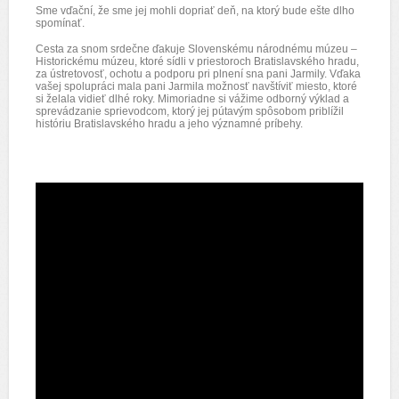
Sme vďační, že sme jej mohli dopriať deň, na ktorý bude ešte dlho
spomínať.
Cesta za snom srdečne ďakuje Slovenskému národnému múzeu –
Historickému múzeu, ktoré sídli v priestoroch Bratislavského hradu,
za ústretovosť, ochotu a podporu pri plnení sna pani Jarmily.
Vďaka
vašej spolupráci mala pani Jarmila možnosť navštíviť miesto, ktoré
si želala vidieť dlhé roky. Mimoriadne si vážime odborný výklad a
sprevádzanie sprievodcom, ktorý jej pútavým spôsobom priblížil
históriu Bratislavského hradu a jeho významné príbehy.