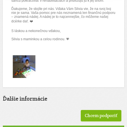
šancu pokračovať v rehabilitáciách a približujú ju k jej snom.
Ďakujeme, že stojíte pri nás. Vďaka Vám Silvia vie, že na svoj boj
nie je sama. Vaša pomoc pre nás neznamená len finančnú podporu
– znamená nádej. A nádej je to najcennejšie, čo môžeme našej
dcérke dať. ❤️
S láskou a nekonečnou vďakou,
Silvia s maminkou a celou rodinou. 💗
Ďalšie informácie
Chcem podporiť