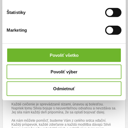
Aktualizácie
Štatistiky
Prosba pre Silviku
30. júl 2026
Marketing
🙏 Prosba pre Silviu 🙏
Povoliť všetko
Milí priatelia,
každý rodič sníva o tom, že uvidí svoje dieťa bezstarostne behať,
smiať sa a užívať si detstvo. Náš sen je trochu iný. Naším najväčším
Povoliť výber
prianím je, aby Silvia napredovala, aby ju každý malý pokrok
posunul bližšie k samostatnejšiemu a šťastnejšiemu životu.
Od pondelka do 7. augusta nás čakajú ďalšie intenzívne
rehabilitácie. Sú pre Silviu náročné, no zároveň predstavujú nádej.
Odmietnuť
Nádej, že raz zvládne viac, ako dokáže dnes. Nádej, že jej
každodenný boj prinesie ovocie.
Každé cvičenie je sprevádzané slzami, únavou aj bolesťou.
Napriek tomu Silvia bojuje s neuveriteľnou odvahou a nevzdáva sa.
Jej sila nám každý deň pripomína, že sa oplatí bojovať ďalej.
Ak nám môžete pomôcť, budeme Vám z celého srdca vďační.
Každý príspevok, každé zdieľanie a každá modlitba dávajú Silvii