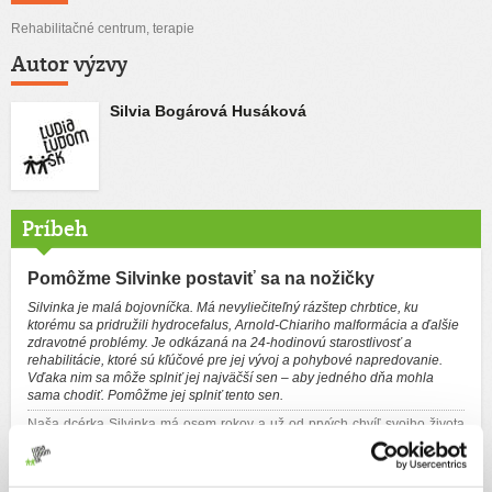
Rehabilitačné centrum, terapie
Autor výzvy
Silvia Bogárová Husáková
Príbeh
Pomôžme Silvinke postaviť sa na nožičky
Silvinka je malá bojovníčka. Má nevyliečiteľný rázštep chrbtice, ku
ktorému sa pridružili hydrocefalus, Arnold-Chiariho malformácia a ďalšie
zdravotné problémy. Je odkázaná na 24-hodinovú starostlivosť a
rehabilitácie, ktoré sú kľúčové pre jej vývoj a pohybové napredovanie.
Vďaka nim sa môže splniť jej najväčší sen – aby jedného dňa mohla
sama chodiť. Pomôžme jej splniť tento sen.
Naša dcérka Silvinka má osem rokov a už od prvých chvíľ svojho života
bojuje s veľmi ťažkým osudom. Narodila sa s nevyliečiteľným ochorením
– rázštepom chrbtice, ku ktorému sa pridružili aj ďalšie vážne diagnózy:
hydrocefalus, Arnold-Chiariho malformácia a chronické ochorenie
obličiek.