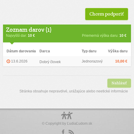
Chcem podporiť
Zoznam darov (1)
Najvyšší dar:
10 €
Priemerná výška daru:
10 €
Dátum darovania
Darca
Typ daru
Výška daru
13.6.2026
Jednorazový
10,00 €
Dobrý človek
Nahlásiť
Stránka obsahuje nepravdivé, urážajúce alebo neetické informácie
© Copyright by
ĽudiaĽudom.sk