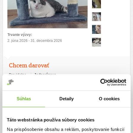
Trvanie výzvy:
2. júna 2026 - 31. decembra 2026
Chcem darovať
Pravidelne
Jednorázovo
Zvoľte výšku svojho jednorazového daru
10€
20€
30€
€
50€
100€
Súhlas
Detaily
O cookies
Táto webstránka používa súbory cookies
Na prispôsobenie obsahu a reklám, poskytovanie funkcií