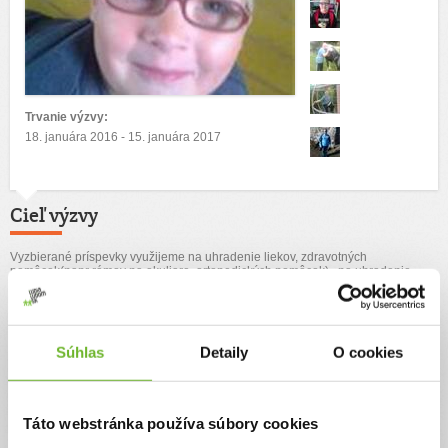
Trvanie výzvy:
18. januára 2016 - 15. januára 2017
Cieľ výzvy
Vyzbierané príspevky využijeme na uhradenie liekov, zdravotných
pomôcok(napr rámov na okuliare, ortopedických pomôcok) , na uhradenie
školských potrieb a úhradu poplatkov v škole.
Autor výzvy
Súhlas
Detaily
O cookies
Mária Hlaváčová
Táto webstránka používa súbory cookies