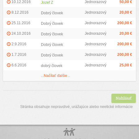
10.12.2016
Jednorazový
50,00 €
Jozef Z
8.12.2016
Jednorazový
20,00 €
Dobrý človek
25.11.2016
Jednorazový
200,00 €
Dobrý človek
24.10.2016
Jednorazový
20,00 €
Dobrý človek
2.9.2016
Jednorazový
200,00 €
Dobrý človek
1.7.2016
Jednorazový
200,00 €
Dobrý človek
6.6.2016
Jednorazový
25,00 €
dobrý človek
...Načítať ďalšie...
Nahlásiť
Stránka obsahuje nepravdivé, urážajúce alebo neetické informácie