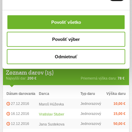
Ďalšie informácie
Povoliť všetko
Facebook
www.facebook.com/maria.hlavacova.7?fref=ts
Povoliť výber
Web
www.pluska.sk/regiony/zapadne-slovensko/kruty-pribeh-matky-vazne-chorym-
tomaskom-z-bytu-ich-vystvali-susedia.html?forward=sk_mobil_clanok.jsp
Odmietnuť
Zoznam darov (15)
Najvyšší dar:
200 €
Priemerná výška daru:
78 €
Dátum darovania
Darca
Typ daru
Výška daru
27.12.2016
Jednorazový
10,00 €
Maroš Húževka
16.12.2016
Jednorazový
15,00 €
Vratislav Stuber
12.12.2016
Jednorazový
50,00 €
Jana Sustekova