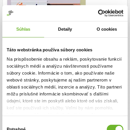
Súhlas
Detaily
O cookies
Trvanie výzvy:
23. septembra 2016 - 20. septembra 2017
Táto webstránka používa súbory cookies
Cieľ výzvy
Na prispôsobenie obsahu a reklám, poskytovanie funkcií
sociálnych médií a analýzu návštevnosti používame
Výstavba telocvične
súbory cookie. Informácie o tom, ako používate naše
Autor výzvy
webové stránky, poskytujeme aj našim partnerom v
oblasti sociálnych médií, inzercie a analýzy. Títo partneri
Cirkevná spojená škola, Poprad
môžu príslušné informácie skombinovať s ďalšími
údajmi, ktoré ste im poskytli alebo ktoré od vás získali,
keď ste používali ich služby. Veľmi by nám pomohlo,
keby sme mohli používať všetky tieto cookies.
Príbeh
Výber
Potrebné