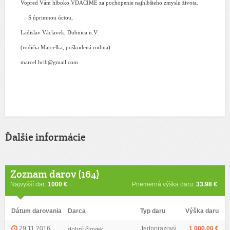
Vopred Vám hlboko VĎAČÍME za pochopenie najhlbšieho zmyslu života.
S úprimnou úctou,
Ladislav Václavek, Dubnica n.V.
(rodičia Marcelka, poškodená rodina)
marcel.hrib@gmail.com
Ďalšie informácie
Zoznam darov (164)
Najvyšší dar:
1000 €
Priemerná výška daru:
33.98 €
Dátum darovania
Darca
Typ daru
Výška daru
29.11.2016
Jednorazový
1 000,00 €
dobrý človek