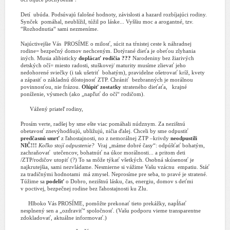
Detí
ubúda. Podsúvajú falošné hodnoty, závislosti a hazard rozbíjajúci rodiny.
Synček
pomáhal, neublížil, túžil po láske... Vyššiu moc a arogantné, tzv.
“Rozhodnutia“ sami nezmeníme.
Najúctivejšie Vás
PROSÍME o milosť, súcit na tŕnistej ceste k náhradnej
rodine= bezpečný domov nechceným. Dotýrané dieťa je obeťou zlyhania
iných. Musia
alibisticky
doplácať rodičia ???
Narodeniny bez žiarivých
detských očí= miesto radosti, stuškovej/ maturity musíme zlievať jeho
nedohorené sviečky (i tak ušetriť
bohatým), pravidelne ošetrovať kríž, kvety
a zápasiť o základnú dôstojnosť ZTP. Chrániť
bezbranných je morálnou
povinnosťou, nie frázou.
Olúpiť zostatky
strateného dieťaťa,
krajné
poníženie, výsmech (ako „napľuť do očí“ rodičom).
Vážený priateľ rodiny,
Prosím verte, radšej by sme ešte viac pomáhali núdznym. Za nezištnú
obetavosť znevýhodňujú, ubližujú, ničia ďalej. Chceli by sme odpustiť
predčasnú smrť
z ľahostajnosti, no z nemorálnej ZTP –krivdy
neodpustili
NIČ!!!
Koľko stojí odpustenie?
Vraj „máme dobré časy“: odpúšťať bohatým,
zachraňovať
utečencov, bohatnúť na úkor morálnosti... a pritom deti
/ZTP/rodičov utopiť (?) To sa môže týkať všetkých. Osobná skúsenosť je
najkrutejšia, sami nezvládame. Nesmierne si vážime Vašu vzácnu
empatiu. Stáť
za tradičnými hodnotami
má zmysel. Neprosíme pre seba, to pravé je stratené.
Túžime sa
podeliť
o Dobro, nezištnú lásku, čas, energiu, domov s deťmi
v poctivej, bezpečnej rodine bez ľahostajnosti ku Zlu.
Hlboko Vás PROSÍME, pomôžte prekonať tieto prekážky, napĺňať
nesplnený sen a „ozdraviť“ spoločnosť. (Vašu podporu vieme transparentne
zdokladovať, aktuálne informovať.)