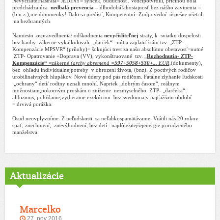
N
evyčísliteľnástrata= JEDINÝ= synček, budúcnosť.
Vedcipotvrdili, príčinou bola
predchádzajúca
nedbalá prevencia
– dlhodobáľahostajnosť
bez nášho zavinenia =
(b.n.z.),
nie domnienky! D
alo sa predísť,
Kompetentní
-Zodpovední
úspešne ušetrili
na bezbranných.
Namiesto
ospravedlnenia/ odškodnenia
nevyčísliteľnej
straty, k
sviatku dospelosti
bez hanby
zákerne vykalkulovali
„darček“ =nútia zaplatiť štátu tzv.
„ZTP–
Kompenzácie MPSVR“ (prílohy)= šokujúci trest
za
našu absolútnu obetavosť=nutné
ZTP- Opatrovanie +Doprava (VV),
vykonštruované
tzv. „
Rozhodnutia- ZTP-
Kompenzácie“
=zákerné
ťarchy abremená =
597+5058+530+...
EUR,
(dokumenty),
bez
ohľadu individuálnejpotreby v ohrození života, (bnz). Z poctivých rodičov
urobilinaivných hlupákov. Nové údery pod pás rodičom. Fatálne zlyhanie ľudskosti
„ochrany“ detí/ rodiny
uznali mnohí.
Napriek „dobrým časom“, reálnym
možnostiam,pokorným prosbám o zníženie
nezmyselného
ZTP- „darčeka“:
alibizmus, pohŕdanie,vydieranie exekúciou
bez svedomia,v najťažšom období
= drvivá porážka.
Osud neovplyvníme. Z neľudskosti
sa neľahkospamätávame. Vrátili nás 20 rokov
späť, znechutení,
znevýhodnení, bez detí= najdôležitejšejenergie prirodzeného
manželstva.
Aktualizácie
Marcelko
27. nov 2016