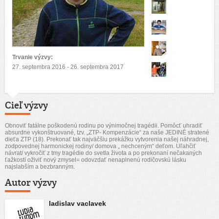
Trvanie výzvy:
27. septembra 2016 - 26. septembra 2017
Cieľ výzvy
Obnoviť fatálne poškodenú rodinu po výnimočnej tragédii. Pomôcť uhradiť
absurdne vykonštruované, tzv. „ZTP- Kompenzácie“ za naše JEDINÉ stratené
dieťa ZTP (18). Prekonať tak najväčšiu prekážku vytvorenia našej náhradnej,
zodpovednej harmonickej rodiny/ domova „ nechceným“ deťom. Uľahčiť
návrat/ vykročiť z tmy tragédie do svetla života a po prekonaní nečakaných
ťažkostí oživiť nový zmysel= odovzdať nenaplnenú rodičovskú lásku
najslabším a bezbranným.
Autor výzvy
ladislav vaclavek