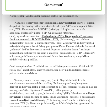
sa
stratil...
! Už nepovie NIČ, počujeme len záznam.
Túžime a nemôžeme
Odmietnuť
urobiť NIČ !... N
evyčísliteľná strata= JEDINÝ= synček, budúcnosť.
Vedci
potvrdili, príčinou bola predchádzajúca
nedbalá prevencia
– dlhodobá
ľahostajnosť
bez nášho zavinenia =(b.n.z.),
nie domnienky! D
alo sa predísť,
Kompetentní
-Zodpovední
úspešne ušetrili
na bezbranných.
Namiesto
ospravedlnenia/ odškodnenia
nevyčísliteľnej
straty, k
sviatku
dospelosti
bez hanby
zákerne vykalkulovali
„darček“ =nútia zaplatiť štátu
tzv.
„ZTP –Kompenzácie MPSVR“ (prílohy)= šokujúci trest
za
našu
absolútnu obetavosť= nutné
ZTP- Opatrovanie +Doprava
(VV),
vykonštruované
tzv. „
Rozhodnutia- ZTP- Kompenzácie“
=zákerné
ťarchy a bremená =
597+5058+530+...
EUR,
(dokumenty), bez
ohľadu
individuálnej potreby v ohrození života, (bnz). Z poctivých rodičov urobili
naivných hlupákov. Nové údery pod pás rodičom. Fatálne zlyhanie ľudskosti
„ochrany“ detí/ rodiny
uznali mnohí.
Napriek „dobrým časom“, reálnym
možnostiam, pokorným prosbám o zníženie
nezmyselného
ZTP- „darčeka“:
alibizmus, pohŕdanie, vydieranie exekúciou
bez svedomia, v najťažšom
období = drvivá porážka.
Osud neovplyvníme. Z neľudskosti
sa neľahko spamätávame. Vrátili nás 20
rokov späť, znechutení,
znevýhodnení, bez detí= najdôležitejšej energie
prirodzeného manželstva.
Nedávny
sen o rodine rozplynul, (bnz).
Napriek bolesti, krivde
nevzdávame a veríme v dobro väčšiny. Túžime naplniť nesplnený sen=
darovať rodičovskú lásku a všetko potrebné deťom. Nezáleží to len od nás, ale
nevyspytateľného
Systému. Presvedčili, reálna pomoc je
neadekvátna, bezcitná, aj pre „Náhradné rodiny“ (NR). Súrodenci sú
vážnym
záväzkom
a odškodnením za dieťa. NR je
všestranne
náročné,
s nečakanými
zvratmi,
umelými
prekážkami,
(ZTP- ťarchy, ponižovanie+). Závidia aj
rakovinu/ZTP (!). Nikto nie je dokonalý, no hľadať chybičky, ignorovať do
očí bijúce pochybenia ?