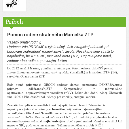
Príbeh
Pomoc rodine strateného Marcelka ZTP
Vážený priateľ rodiny,
Úprimne Vás PROSÍME o výnimočný súcit v tragickej udalosti, pri
budovaní „náhradnej“ rodiny/ zmyslu života. Nečakane sme stratili to
najdôležitejšie =JEDINÉ, milované dieťa (18r.). Pripravujeme novú,
zodpovednú rodinu opusteným deťom.
Do 2012 smežili šťastne, pomáhali aj núdznym. Potom ochorel JEDINÝ poklad,
zmysel života=milovaný, talentovaný
synček. Zostalťažkým invalidom ZTP- (14),
s trvalým Opatrovaním ZTP.
Bola nutná prítomnosť OBOCH rodičov doma+ nemocnica DFNSP,BA,strata
príjmov, odkázanosť/„ZTP- Kompenzácie“ = individuálne
opatrovanie+ dopravuvlastným vozidlom (=VV). Lekári dali dobrú nádej. Obetovali
sme 100% nášho času24 h/d., všetky prostriedky, energiu, kariéru.
Zakrátkokomplikácie nezvládali
ani najlepší,obetaví
lekári. Zdravotníctvo
nepokrylo
výnimočné potreby
ochrnutého
,dotýraného najzákernejšie-
onkológiou.OBAJA rodičia nadlho uviazli v nemocnici, prinútení intenzívne
asistovať pri liečbe. Dráma pokračovala 24 h./d., až predošlé pochybenia= fatálne
neskorádiagnóza vyžiadali
najbolestivejšiu
obeť a
pred našimi očami sa
stratil...
! Už
nepovie NIČ, počujeme len záznam.
Túžime a nemôžeme urobiť NIČ !...