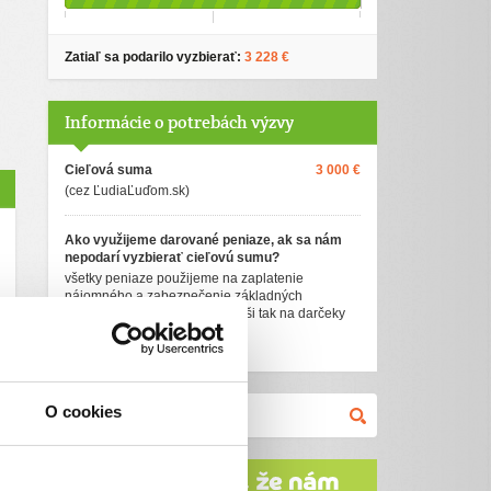
Zatiaľ sa podarilo vyzbierať:
3 228 €
Informácie o potrebách výzvy
Cieľová suma
3 000 €
(cez ĽudiaĽuďom.sk)
Ako využijeme darované peniaze, ak sa nám
nepodarí vyzbierať cieľovú sumu?
všetky peniaze použijeme na zaplatenie
nájomného a zabezpečenie základných
životných potrieb, ak niečo zvýši tak na darčeky
pre dcéru pod stromček.
O cookies