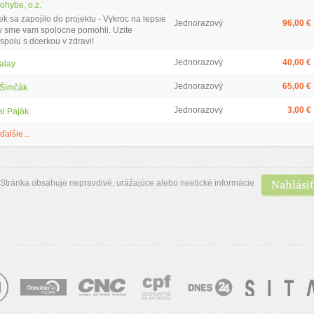
ohybe, o.z.
k sa zapojilo do projektu - Vykroc na lepsie
Jednorazový
96,00 €
y sme vam spolocne pomohli. Uzite
spolu s dcerkou v zdravi!
Jednorazový
40,00 €
alay
Jednorazový
65,00 €
 Šimčák
Jednorazový
3,00 €
al Paják
ďalšie...
Nahlásiť
Stránka obsahuje nepravdivé, urážajúce alebo neetické informácie