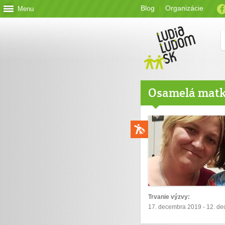
Blog
Organizácie
Menu
Osamelá matk
Trvanie výzvy:
17. decembra 2019 - 12. d