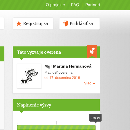
O projekte
FAQ
Partneri
Registruj sa
Prihlásiť sa
Táto výzva je overená
Mgr Martina Hermanová
Platnosť overenia
od 17. decembra 2019
Viac
Naplnenie výzvy
100
%