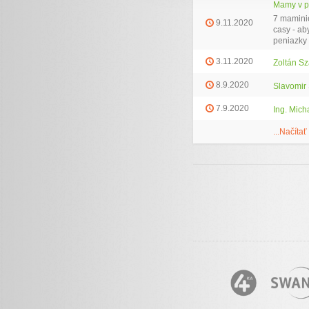
Mamy v p
7 maminie
9.11.2020
casy - ab
peniazky 
3.11.2020
Zoltán Sz
8.9.2020
Slavomir
7.9.2020
Ing. Mich
...Načítať 