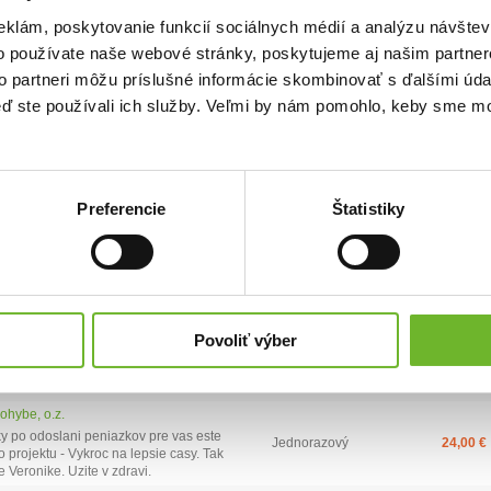
eklám, poskytovanie funkcií sociálnych médií a analýzu návšte
o používate naše webové stránky, poskytujeme aj našim partner
to partneri môžu príslušné informácie skombinovať s ďalšími údaj
keď ste používali ich služby. Veľmi by nám pomohlo, keby sme mo
)
Najvyšší dar:
2500 €
Priemerná výška daru:
140.35 €
Typ daru
Výška daru
Preferencie
Štatistiky
Jednorazový
5,00 €
ovek
rtek
Jednorazový z e-aukcie
2 500,00 €
Jednorazový
10,00 €
ovek
Povoliť výber
Jednorazový
5,00 €
vek
zevičová
Krásne Vianky
Jednorazový
10,00 €
ohybe, o.z.
 po odoslani peniazkov pre vas este
Jednorazový
24,00 €
do projektu - Vykroc na lepsie casy. Tak
 Veronike. Uzite v zdravi.