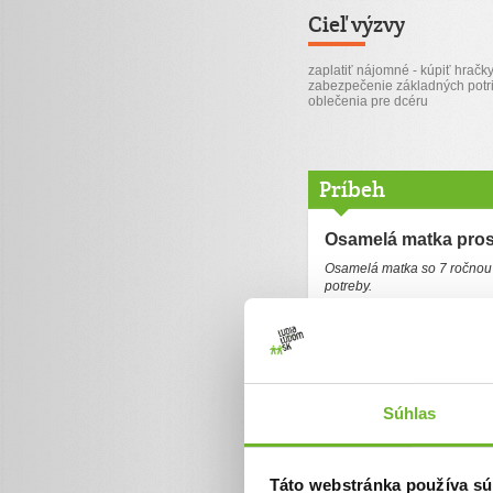
Cieľ výzvy
zaplatiť nájomné - kúpiť hračky
zabezpečenie základných potri
oblečenia pre dcéru
Príbeh
Osamelá matka pro
Osamelá matka so 7 ročnou 
potreby.
Mám 39 rokov, sama sa stará
Dcéra je prváčka na základn
mohla pomôcť. Starší synovi
plat nepokryje. Preto si nie
ľúto keď jej musím vysvetlo
ďalšou rodinou. V rámci by
za byt platíme 500€, z čoho 
Súhlas
do telefónu (6€ ja a 6€ dcé
prežitie. Tak rada by som d
občas aj nové oblečenie a n
Bola by som vám vďačná za
Táto webstránka používa sú