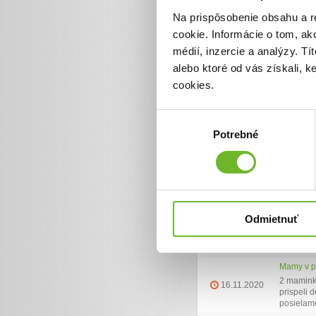
Na prispôsobenie obsahu a r
cookie. Informácie o tom, ak
Ďalšie informácie
médií, inzercie a analýzy. Tí
alebo ktoré od vás získali, 
cookies.
Zoznam darov (23
Výber
Dátum darovania
Darca
Potrebné
súhlasu
4.12.2020
Dobrý čl
1.12.2020
Robert Ba
30.11.2020
Dobrý čl
Odmietnuť
24.11.2020
dobrý člo
Lenka Ku
18.11.2020
Mamy v p
2 maminky
16.11.2020
prispeli 
posielame