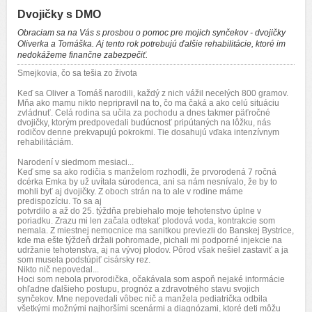
Dvojičky s DMO
Obraciam sa na Vás s prosbou o pomoc pre mojich synčekov - dvojičky
Oliverka a Tomáška. Aj tento rok potrebujú ďalšie rehabilitácie, ktoré im
nedokážeme finančne zabezpečiť.
Smejkovia, čo sa tešia zo života
Keď sa Oliver a Tomáš narodili, každý z nich vážil necelých 800 gramov.
Mňa ako mamu nikto nepripravil na to, čo ma čaká a ako celú situáciu
zvládnuť. Celá rodina sa učila za pochodu a dnes takmer päťročné
dvojičky, ktorým predpovedali budúcnosť pripútaných na lôžku, nás
rodičov denne prekvapujú pokrokmi. Tie dosahujú vďaka intenzívnym
rehabilitáciám.
Narodení v siedmom mesiaci...
Keď sme sa ako rodičia s manželom rozhodli, že prvorodená 7 ročná
dcérka Emka by už uvítala súrodenca, ani sa nám nesnívalo, že by to
mohli byť aj dvojičky. Z oboch strán na to ale v rodine máme
predispozíciu. To sa aj
potvrdilo a až do 25. týždňa prebiehalo moje tehotenstvo úplne v
poriadku. Zrazu mi len začala odtekať plodová voda, kontrakcie som
nemala. Z miestnej nemocnice ma sanitkou previezli do Banskej Bystrice,
kde ma ešte týždeň držali pohromade, pichali mi podporné injekcie na
udržanie tehotenstva, aj na vývoj plodov. Pôrod však nešiel zastaviť a ja
som musela podstúpiť cisársky rez.
Nikto nič nepovedal...
Hoci som nebola prvorodička, očakávala som aspoň nejaké informácie
ohľadne ďalšieho postupu, prognóz a zdravotného stavu svojich
synčekov. Mne nepovedali vôbec nič a manžela pediatrička odbila
všetkými možnými najhoršími scenármi a diagnózami, ktoré deti môžu