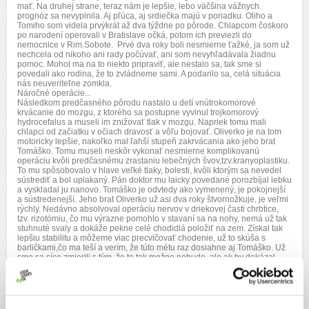
mať. Na druhej strane, teraz nám je lepšie, lebo väčšina vážnych
prognóz sa nevyplnila. Aj pľúca, aj srdiečka majú v poriadku. Oliho a
Tomiho som videla prvýkrát až dva týždne po pôrode. Chlapcom čoskoro
po narodení operovali v Bratislave očká, potom ich previezli do
nemocnice v Rim.Sobote. Prvé dva roky boli nesmierne ťažké, ja som už
nechcela od nikoho ani rady počúvať, ani som nevyhľadávala žiadnu
pomoc. Mohol ma na to niekto pripraviť, ale nestalo sa, tak sme si
povedali ako rodina, že to zvládneme sami. A podarilo sa, celá situácia
nás neuveriteľne zomkla.
Náročné operácie...
Následkom predčasného pôrodu nastalo u detí vnútrokomorové
krvácanie do mozgu, z ktorého sa postupne vyvinul trojkomorový
hydrocefalus a museli im znižovať tlak v mozgu. Napriek tomu mali
chlapci od začiatku v očiach dravosť a vôľu bojovať. Oliverko je na tom
motoricky lepšie, nakoľko mal ľahší stupeň zakrvácania ako jeho brat
Tomáško. Tomu museli neskôr vykonať nesmierne komplikovanú
operáciu kvôli predčasnému zrastaniu lebečných švov,tzv.kranyoplastiku.
To mu spôsobovalo v hlave veľké tlaky, bolesti, kvôli ktorým sa nevedel
sústrediť a bol uplakaný. Pán doktor mu laicky povedané porozbíjal lebku
a vyskladal ju nanovo. Tomáško je odvtedy ako vymenený, je pokojnejší
a sústredenejší. Jeho brat Oliverko už asi dva roky štvornožkuje, je veľmi
rýchly. Nedávno absolvoval operáciu nervov v driekovej časti chrbtice,
tzv. rizotómiu, čo mu výrazne pomohlo v stavaní sa na nohy, nemá už tak
stuhnuté svaly a dokáže pekne celé chodidlá položiť na zem. Získal tak
lepšiu stabilitu a môžeme viac precvičovať chodenie, už to skúša s
barličkami,čo ma teší a verím, že túto métu raz dosiahne aj Tomáško. Už
sme sa síce zmierili s tým, že to tak možno nebude, ale ak by dokázal
aspoň sám sedieť na vozíčku, aj to by bol úspech.
Hlavičky fungujú, to je podstatné...
Na našu radosť sa chlapci rozhovorili a rozumejú im aj bežní ľudia. Tí
niekedy na prvý pohľad povedia, že dvojičkám nič nie je. Nič im nie je,
len nevedia chodiť, sedieť, loziť a nič samostatne urobiť. No hlavičky im