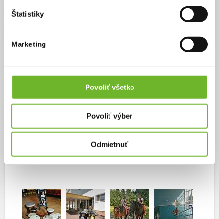
sa zo života. Pomáhajú aj staré mamy, jedna sa stará o Oliverka a druhá
o Tomáška, vtedy môžme aj my rodičia tiež na chvíľku „vypnúť“. Mojím
Štatistiky
jediným želaním je, aby chlapci boli sebestační a vedeli sa začleniť do
spoločnosti či nájsť si prácu.
Marketing
Aktualizácie
Povoliť všetko
Rehabilitujeme v kúpeľoch Kováčová
24. aug 2021
Povoliť výber
Aktuálne sme na 28 dní v kúpeľoch.Chalanom sa tu veľmi páči,
tešia sa z množstva procedúr.Páči sa im v bazénoch,hlavne v tom
Odmietnuť
teplučkom termálnom,ale aj v perličke,na parafíne,ale aj na
cvičení,snoezelene,magnetoterapii,ergoterapii,masáži,hypoterapii a
muzikoterpii.