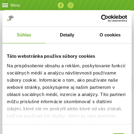
Menu
Prihlásiť sa
Súhlas
Detaily
O cookies
Registruj sa
Táto webstránka používa súbory cookies
Na prispôsobenie obsahu a reklám, poskytovanie funkcií
sociálnych médií a analýzu návštevnosti používame
súbory cookie. Informácie o tom, ako používate naše
Došlo k chybe.
Požadovaná výzva je nedostupná.
webové stránky, poskytujeme aj našim partnerom v
oblasti sociálnych médií, inzercie a analýzy. Títo partneri
môžu príslušné informácie skombinovať s ďalšími
údajmi, ktoré ste im poskytli alebo ktoré od vás získali,
keď ste používali ich služby. Veľmi by nám pomohlo,
keby sme mohli používať všetky tieto cookies.
Výber