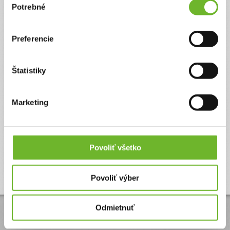
Potrebné
súhlasu
Preferencie
Štatistiky
Marketing
Povoliť všetko
Povoliť výber
Odmietnuť
© Copyright by
ĽudiaĽudom.sk