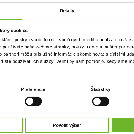
Detaily
Meno
Pravidelný
bory cookies
me príjemcom
Priezvisko
ýške a zároveň pomôžete
eklám, poskytovanie funkcií sociálnych médií a analýzu návšte
 chod našej neziskovej
o používate naše webové stránky, poskytujeme aj našim partner
to partneri môžu príslušné informácie skombinovať s ďalšími údaj
Email
Anonymne?
keď ste používali ich služby. Veľmi by nám pomohlo, keby sme mo
Súhlasím s
podmienkami a pravidlami
portálu ĽudiaĽuďom.sk
Preferencie
Štatistiky
Súhlasím so zasielaním newslettra
Súhlasím so spracovaním svojich
osobných údajov
Povoliť výber
Úplné znenie poučenia o spracovaní osobných údajov
nájdete
tu
.