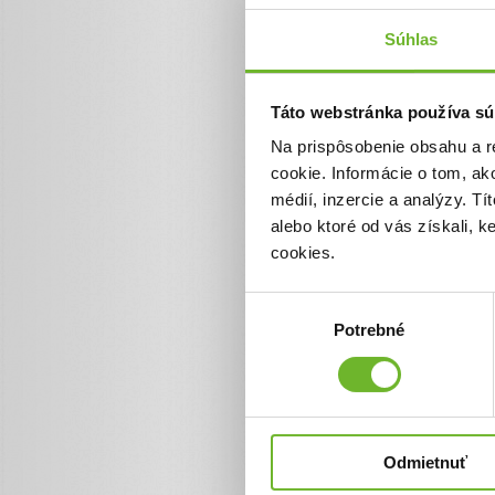
Súhlas
Jednorazový
Pomôžte nám pomáhať
Táto webstránka používa sú
Vďaka Vášmu príspevku môže
sprostredkovať dary v plnej v
Na prispôsobenie obsahu a r
pokryť prevádzkové náklady na
organizácie.
cookie. Informácie o tom, ak
médií, inzercie a analýzy. Tí
Suma
alebo ktoré od vás získali, 
cookies.
€
Výber
Potrebné
súhlasu
Celková suma
2 €
Odmietnuť