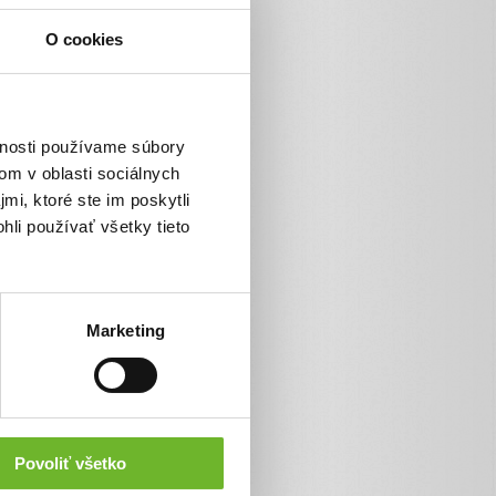
Platba kartou
O cookies
TatraPay
VÚBpay
SporoPay
vnosti používame súbory
Poštová banka
om v oblasti sociálnych
mi, ktoré ste im poskytli
Platba bankovým prevodom
hli používať všetky tieto
Pay by square
Marketing
Povoliť všetko