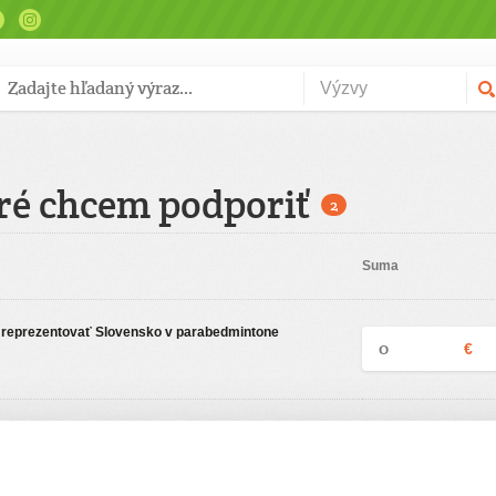
ré chcem podporiť
2
Suma
reprezentovať Slovensko v parabedmintone
€
ciu
Zadajte svoje údaje
Už máte vytvorený svoj účet?
Prihláste sa