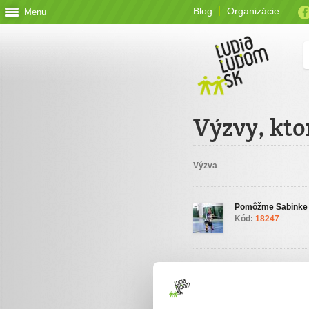
Blog
Organizácie
Menu
Výzvy, kto
Výzva
Pomôžme Sabinke 
Kód:
18247
Podporte organizá
ĽudiaĽudom.sk