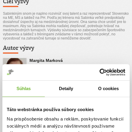
Cieľ výzvy
Sabinkiným snom je naplno rozvinúť svoj talent a raz reprezentovať Slovensko
na ME, MS a taktiež na PH. Podľa jej trénera má Sabinka veľké predpoklady
dosiahnuť úspechy aj na medzinárodnej úrovni. Ona sama chce urobiť pre to
maximum. Aby sa Sabinka mohla naďalej zlepšovať, potrebuje hrávať na
medzinárodných turnajoch. Výdavky súvisiace so zabezpečením športového
vybavenia a taktiež s tréningami zvládame v rámci možností pokryť, no
vycestovať na zahraničné turnaje si nemôžeme dovoliť.
Autor výzvy
Margita Marková
Súhlas
Detaily
O cookies
Príbeh
Pomôžme Sabinke reprezentovať Slovensko v
Táto webstránka používa súbory cookies
parabedmintone
Sabinka je mladé dievča s diagnózou achondroplázia, ktoré napriek
Na prispôsobenie obsahu a reklám, poskytovanie funkcií
životným prekážkam úspešne rozvíja svoj športový talent. Po rokoch
sociálnych médií a analýzu návštevnosti používame
hľadania našla svoju vášeň v parabedmintone, kde dnes dosahuje