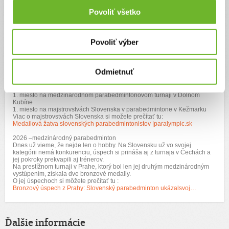
(Sabinku môžete vidieť napr. v časoch 0:24, 0:55 a 2:42)
Povoliť všetko
2025 –lyžovanie a hľadanie ďalšieho športu
Opäť sa zúčastnila Zimných župných paralympijských hier Žilinského
kraja.
Video:
Povoliť výber
ŽILINSKÁŽUPNÁ PARALYMPIÁDA 2025 - Dolný Kubín - YouTube
(Sabinka v čase1:21 s číslom 1)
Objavili sme novú, veľkú vášeň – parabedminton. To, čo začalo ako
Odmietnuť
skúška, sa veľmi rýchlo zmenilo na niečo oveľa väčšie. Začali sa
pravidelné tréningy so skúseným trénerom a veľmi rýchlo sa dostavili aj
prvé výrazné úspechy:
1. miesto na medzinárodnom parabedmintonovom turnaji v Dolnom
Kubíne
1. miesto na majstrovstvách Slovenska v parabedmintone v Kežmarku
Viac o majstrovstvách Slovenska si možete prečítať tu:
Medailová žatva slovenských parabedmintonistov |paralympic.sk
2026 –medzinárodný parabedminton
Dnes už vieme, že nejde len o hobby. Na Slovensku už vo svojej
kategórii nemá konkurenciu, úspech si prináša aj z turnaja v Čechách a
jej pokroky prekvapili aj trénerov.
Na prestížnom turnaji v Prahe, ktorý bol len jej druhým medzinárodným
vystúpením, získala dve bronzové medaily.
O jej úspechoch si môžete prečítať tu :
Bronzový úspech z Prahy: Slovenský parabedminton ukázalsvoj…
Ďalšie informácie