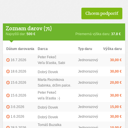
Chcem podporiť
Zoznam darov (71)
Najvyšší dar:
500 €
Priemerná výška daru:
37.8 €
Dátum darovania
Darca
Typ daru
Výška daru
Peter Fekeč
16.7.2026
Jednorazový
30,00 €
Veľa šťastia, Sabi
18.6.2026
Jednorazový
30,00 €
Dobrý človek
Marta Reznikova
15.6.2026
Jednorazový
20,00 €
Sabinka, držim palce.
Peter Fekeč
15.6.2026
Jednorazový
30,00 €
veľa šťastia :-)
3.6.2026
Jednorazový
15,00 €
Dobrý človek
1.6.2026
Jednorazový
30,00 €
Dobrý človek
Tomáš Buzalka
28.5.2026
Jednorazový
10,00 €