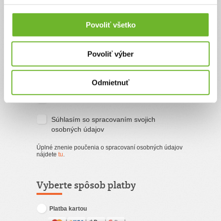
Povoliť všetko
Email
Povoliť výber
Súhlasím s
podmienkami a pravidlami
portálu ĽudiaĽuďom.sk
Odmietnuť
Súhlasím so zasielaním newslettra
Súhlasím so spracovaním svojich
osobných údajov
Úplné znenie poučenia o spracovaní osobných údajov
nájdete
tu
.
Vyberte spôsob platby
Platba kartou