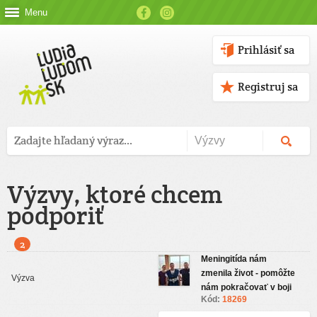
Menu
Prihlásiť sa
Registruj sa
Výzvy, ktoré chcem
podporiť
2
Meningitída nám
zmenila život - pomôžte
nám pokračovať v boji
Kód:
18269