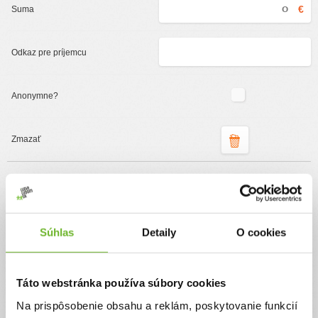
€
Podporte organizáciu
ĽudiaĽudom.sk
Súhlas
Detaily
O cookies
Jednorazový
Pravidelný
Pomôžte nám pomáhať
Táto webstránka používa súbory cookies
Vďaka Vášmu príspevku môžeme príjemcom
Na prispôsobenie obsahu a reklám, poskytovanie funkcií
sprostredkovať dary v plnej výške a zároveň pomôžete