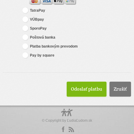
TatraPay
VÚBpay
SporoPay
Poštová banka
Platba bankovým prevodom
Pay by square
Zrušiť
© Copyright by
ĽudiaĽudom.sk