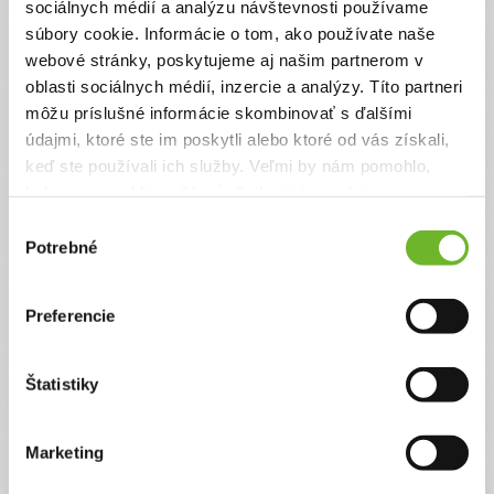
pokryť prevádzkové náklady na chod našej neziskovej
sociálnych médií a analýzu návštevnosti používame
organizácie.
súbory cookie. Informácie o tom, ako používate naše
webové stránky, poskytujeme aj našim partnerom v
Suma
Anonymne?
oblasti sociálnych médií, inzercie a analýzy. Títo partneri
€
môžu príslušné informácie skombinovať s ďalšími
údajmi, ktoré ste im poskytli alebo ktoré od vás získali,
keď ste používali ich služby. Veľmi by nám pomohlo,
Celková suma
keby sme mohli používať všetky tieto cookies.
2 €
Výber
Potrebné
súhlasu
Zadajte svoje údaje
Preferencie
Už máte vytvorený svoj účet?
Prihláste sa
Štatistiky
Meno
Marketing
Priezvisko