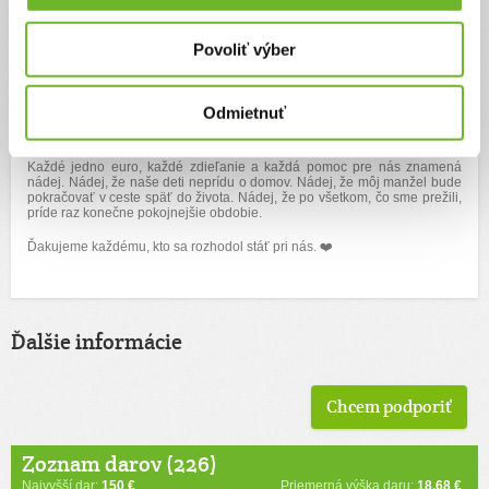
Nájom, benzín na cesty, lieky, strava, deti, bežné účty… všetko nás
finančne zlomilo. Žijeme z mesiaca na mesiac a ja už nedokážem sama
utiahnuť všetko, čo na nás život naložil. Nepotrebujeme luxus.
Povoliť výber
Potrebujeme len preklenúť najťažšie obdobie približne pol roka, aby sme
neskončili bez domova a aby mal manžel šancu pokračovať v liečbe a
rehabilitáciách.
Odmietnuť
Nikdy sme nechceli prosiť o pomoc. Ale dnes vieme, že bez dobrých ľudí
to už nezvládneme.
Každé jedno euro, každé zdieľanie a každá pomoc pre nás znamená
nádej. Nádej, že naše deti neprídu o domov. Nádej, že môj manžel bude
pokračovať v ceste späť do života. Nádej, že po všetkom, čo sme prežili,
príde raz konečne pokojnejšie obdobie.
Ďakujeme každému, kto sa rozhodol stáť pri nás. ❤️
Ďalšie informácie
Chcem podporiť
Zoznam darov (226)
Najvyšší dar:
150 €
Priemerná výška daru:
18.68 €