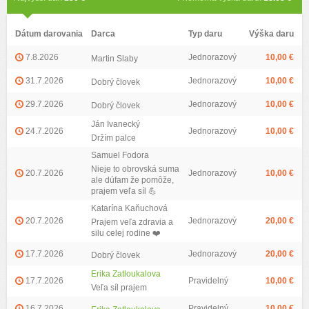
Dátum darovania
Darca
Typ daru
Výška daru
7.8.2026
Jednorazový
10,00 €
Martin Slaby
31.7.2026
Jednorazový
10,00 €
Dobrý človek
29.7.2026
Jednorazový
10,00 €
Dobrý človek
Ján Ivanecký
24.7.2026
Jednorazový
10,00 €
Držím palce
Samuel Fodora
Nieje to obrovská suma
20.7.2026
Jednorazový
10,00 €
ale dúfam že pomôže,
prajem veľa síl 💪
Katarína Kaňuchová
20.7.2026
Jednorazový
20,00 €
Prajem veľa zdravia a
silu celej rodine ❤️
17.7.2026
Jednorazový
20,00 €
Dobrý človek
Erika Zatloukalova
17.7.2026
Pravidelný
10,00 €
Veľa síl prajem
16.7.2026
Pravidelný
10,00 €