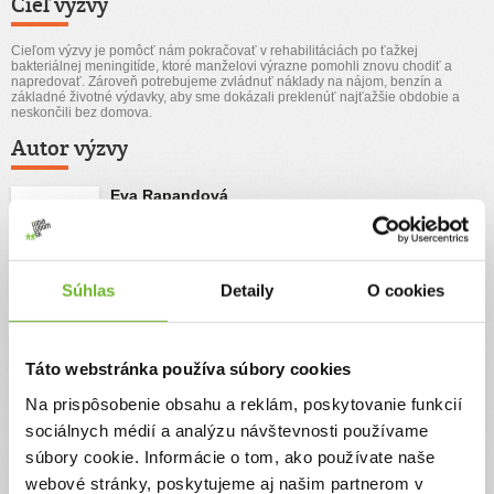
Cieľ výzvy
Cieľom výzvy je pomôcť nám pokračovať v rehabilitáciách po ťažkej
bakteriálnej meningitíde, ktoré manželovi výrazne pomohli znovu chodiť a
napredovať. Zároveň potrebujeme zvládnuť náklady na nájom, benzín a
základné životné výdavky, aby sme dokázali preklenúť najťažšie obdobie a
neskončili bez domova.
Autor výzvy
Eva Rapandová
Súhlas
Detaily
O cookies
Príbeh
Meningitída nám zmenila život - pomôžte nám
Táto webstránka používa súbory cookies
pokračovať v boji
Na prispôsobenie obsahu a reklám, poskytovanie funkcií
Miroslava, otca rodiny, pred rokom postihla bakteriálna meningitída.
Rodine sa život obrátil hore nohami. Ešte pred pár mesiacmi im lekári
sociálnych médií a analýzu návštevnosti používame
nevedeli povedať, či sa ešte niekedy postaví na nohy. Dnes chodí, bojuje
súbory cookie. Informácie o tom, ako používate naše
a pomaly sa vracia späť do života — len vďaka rehabilitáciám, obrovskej
vôli a ľuďom, ktorí im podali pomocnú ruku. No jeho cesta sa ešte
webové stránky, poskytujeme aj našim partnerom v