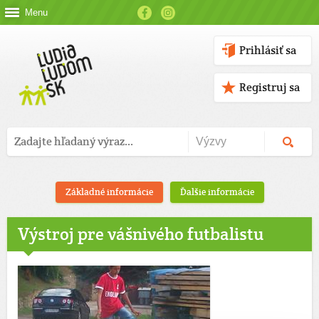
Menu
Prihlásiť sa
Registruj sa
Základné informácie
Ďalšie informácie
Výstroj pre vášnivého futbalistu