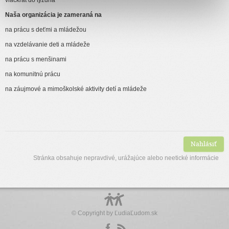
viackrát do týždňa
Naša organizácia je zameraná na
na prácu s deťmi a mládežou
na vzdelávanie deti a mládeže
na prácu s menšinami
na komunitnú prácu
na záujmové a mimoškolské aktivity detí a mládeže
Nahlásiť
Stránka obsahuje nepravdivé, urážajúce alebo neetické informácie
© Copyright by
ĽudiaĽudom.sk