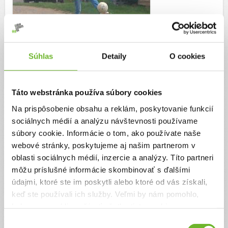
matús kovac-pesta, 25 r.
Súhlas
Detaily
O cookies
Trvanie výzvy:
9. augusta 2014 - 9. augusta 2015
Táto webstránka používa súbory cookies
Cieľ výzvy
Na prispôsobenie obsahu a reklám, poskytovanie funkcií
Cieľom výzvy je kúpa športových potrieb.
sociálnych médií a analýzu návštevnosti používame
Autor výzvy
súbory cookie. Informácie o tom, ako používate naše
webové stránky, poskytujeme aj našim partnerom v
eduRoma
oblasti sociálnych médií, inzercie a analýzy. Títo partneri
0948 136 076
môžu príslušné informácie skombinovať s ďalšími
info@eduroma.sk
údajmi, ktoré ste im poskytli alebo ktoré od vás získali,
www.eduroma.sk
keď ste používali ich služby. Veľmi by nám pomohlo,
Dátum vzniku:
1.2.2013
keby sme mohli používať všetky tieto cookies.
IČO:
42265771
Ulica:
Moyzesova 3
Výber
Mesto:
Bratislava