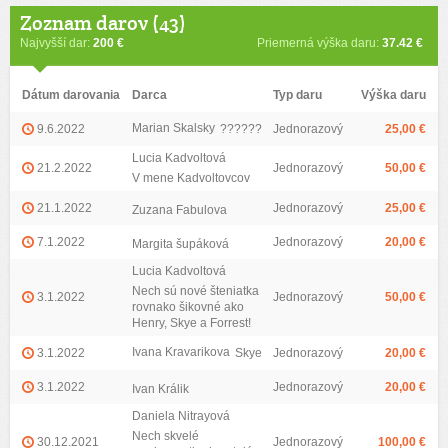
Zoznam darov (43)
Najvyšší dar:
200 €
Priemerná výška daru:
37.42 €
Dátum darovania
Darca
Typ daru
Výška daru
Marian Skalsky
9.6.2022
??????
Jednorazový
25,00 €
Lucia Kadvoltová
21.2.2022
Jednorazový
50,00 €
V mene Kadvoltovcov
21.1.2022
Jednorazový
25,00 €
Zuzana Fabulova
7.1.2022
Jednorazový
20,00 €
Margita šupáková
Lucia Kadvoltová
Nech sú nové šteniatka
3.1.2022
Jednorazový
50,00 €
rovnako šikovné ako
Henry, Skye a Forrest!
Ivana Kravarikova
3.1.2022
Skye
Jednorazový
20,00 €
3.1.2022
Jednorazový
20,00 €
Ivan Králik
Daniela Nitrayová
Nech skvelé
30.12.2021
Jednorazový
100,00 €