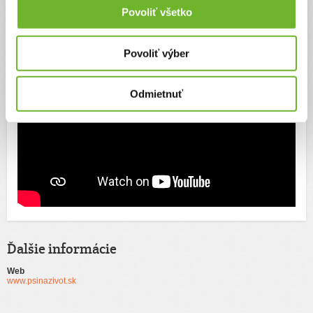
Povoliť všetko
Povoliť výber
Odmietnuť
Ďalšie informácie
Web
www.psinazivot.sk