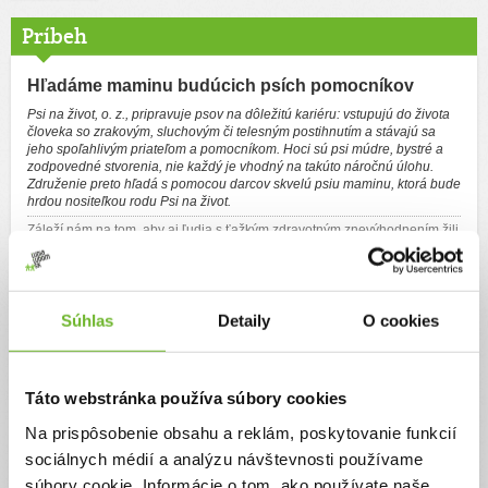
Príbeh
Hľadáme maminu budúcich psích pomocníkov
Psi na život, o. z., pripravuje psov na dôležitú kariéru: vstupujú do života
človeka so zrakovým, sluchovým či telesným postihnutím a stávajú sa
jeho spoľahlivým priateľom a pomocníkom. Hoci sú psi múdre, bystré a
zodpovedné stvorenia, nie každý je vhodný na takúto náročnú úlohu.
Združenie preto hľadá s pomocou darcov skvelú psiu maminu, ktorá bude
hrdou nositeľkou rodu Psi na život.
Záleží nám na tom, aby aj ľudia s ťažkým zdravotným znevýhodnením žili
plnohodnotne a nezávisle. Úzko spolupracujeme s
Úniou nevidiacich a
slabozrakých Slovenska
, na pôde ktorej vznikli v roku 1995 podmienky
pre prvý výcvik vodiacich psov na Slovensku.
Psi sú našimi partnermi – je pre nás dôležité, aby nám rozumeli a naučili
Súhlas
Detaily
O cookies
sa spolužitiu. Ich welfare a spokojnosť človeka so zdravotným
znevýhodnením sú u nás na prvom mieste. Riadime sa prirodzenými
zásadami etiky a morálky vo vzťahu ku klientovi, postupujeme v súlade s
kvalitatívnymi štandardmi práce so psom určeným na sociálnu prácu.
Sme súčasťou prestížnej medzinárodnej organizácie
EGDF
a
Táto webstránka používa súbory cookies
pripravujeme sa na členstvo v
IGDF
– svetovej federácii, ktorá zastrešuje
subjekty zaoberajúce sa výcvikom vodiacich psov.
Na prispôsobenie obsahu a reklám, poskytovanie funkcií
Našou misiou je vytvárať zohrané dvojice, ktorým sa spolu lepšie kráča
sociálnych médií a analýzu návštevnosti používame
životom. Pripravujeme Psi na život, s ktorými je psina :) Vychováme a
vycvičíme psa tak, aby z hravého šteniatka vyrástol sebavedomý,
súbory cookie. Informácie o tom, ako používate naše